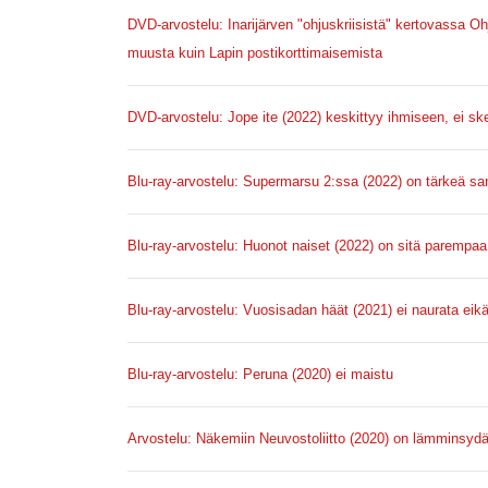
DVD-arvostelu: Inarijärven "ohjuskriisistä" kertovassa 
muusta kuin Lapin postikorttimaisemista
DVD-arvostelu: Jope ite (2022) keskittyy ihmiseen, ei s
Blu-ray-arvostelu: Supermarsu 2:ssa (2022) on tärkeä s
Blu-ray-arvostelu: Huonot naiset (2022) on sitä paremp
Blu-ray-arvostelu: Vuosisadan häät (2021) ei naurata eikä
Blu-ray-arvostelu: Peruna (2020) ei maistu
Arvostelu: Näkemiin Neuvostoliitto (2020) on lämminsyd