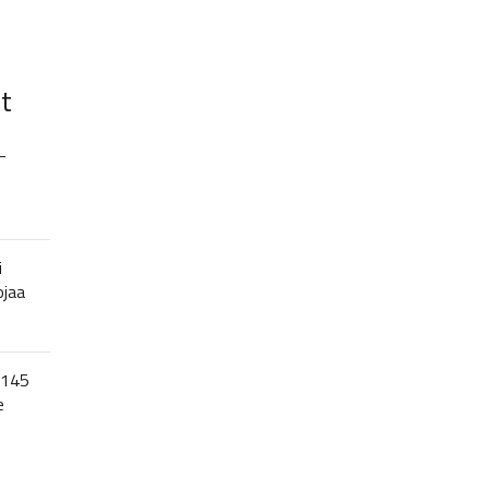
t
–
i
ojaa
 145
e