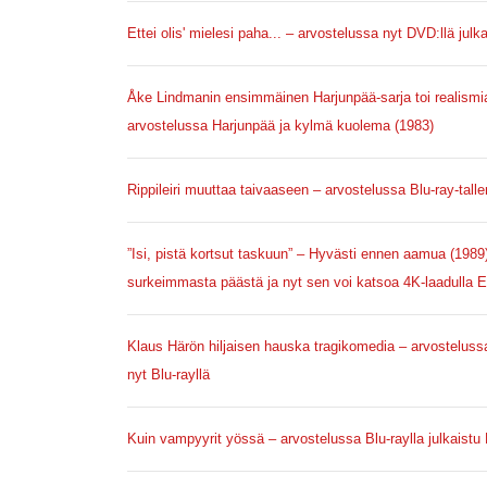
Ettei olis' mielesi paha... – arvostelussa nyt DVD:llä julk
Åke Lindmanin ensimmäinen Harjunpää-sarja toi realismi
arvostelussa Harjunpää ja kylmä kuolema (1983)
Rippileiri muuttaa taivaaseen – arvostelussa Blu-ray-tall
”Isi, pistä kortsut taskuun” – Hyvästi ennen aamua (198
surkeimmasta päästä ja nyt sen voi katsoa 4K-laadulla E
Klaus Härön hiljaisen hauska tragikomedia – arvostelus
nyt Blu-rayllä
Kuin vampyyrit yössä – arvostelussa Blu-raylla julkaistu