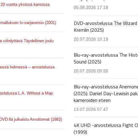
20 vuotta yksissä kansissa
05.08.2026 17.18
DVD-arvostelussa The Wizard 
imalluksen tv-sarjaversio (2001)
Kremlin (2025)
20.07.2026 10.19
a viihdyttävä Täydellinen joulu
Blu-ray-arvostelussa The Hist
Sound (2025)
nessä helmessä – arvostelussa
20.07.2026 09.55
Blu-ray-arvostelussa Anemon
(2025): Daniel Day-Lewisin pal
vostelussa L.A. Without a Map
kameroiden eteen
13.07.2026 07.47
 DVD:llä julkaistu Arvottomat (1982)
4K UHD -arvostelussa Fight C
(1999)