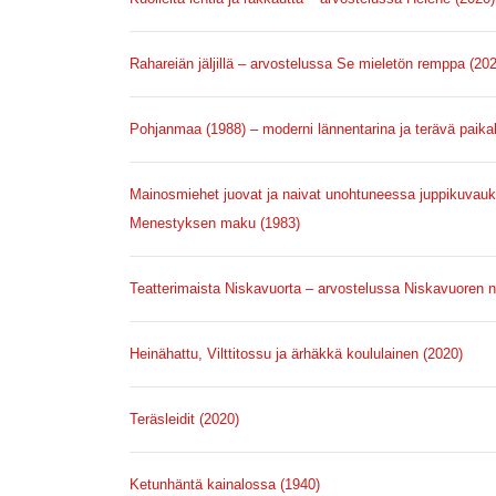
Rahareiän jäljillä – arvostelussa Se mieletön remppa (20
Pohjanmaa (1988) – moderni lännentarina ja terävä paika
Mainosmiehet juovat ja naivat unohtuneessa juppikuva
Menestyksen maku (1983)
Teatterimaista Niskavuorta – arvostelussa Niskavuoren n
Heinähattu, Vilttitossu ja ärhäkkä koululainen (2020)
Teräsleidit (2020)
Ketunhäntä kainalossa (1940)