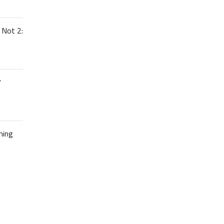
 Not 2:
7
hing