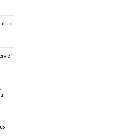
of the
ory of
e
uu
lub