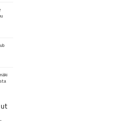
e
uu
lub
näki
sta
lut
–