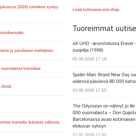
Ohjuksessa (2024) tunnelma syntyy
Lisää kotimaisia ensi-iltoja
Tuoreimmat uutise
ketsisikermään
4K UHD -arvostelussa Eraser 
suojelija (1996)
anoma ja savolainen mehiläinen
05.08.2026 17.18
aa suomalaista komediaa
Spider-Man: Brand New Day sa
viidessä päivässä 80 000 kats
 itketä
03.08.2026 17.55
The Odysseyn on nähnyt jo liki
000 suomalaista – Don Quijot
Barcelonassa avasi kotimaisen
äminen komedia ikävästä valtiosta
elokuvan syksyn
27.07.2026 17.02