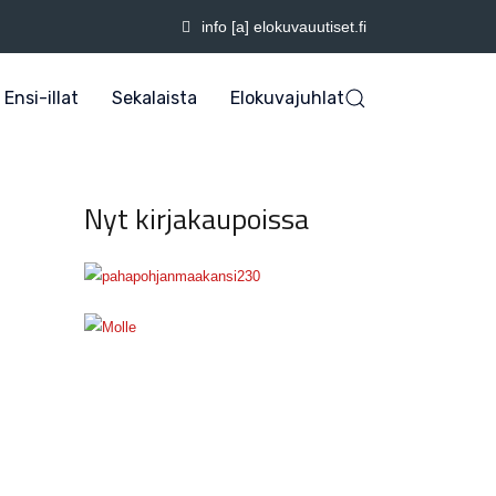
info [a] elokuvauutiset.fi
Ensi-illat
Sekalaista
Elokuvajuhlat
Nyt kirjakaupoissa