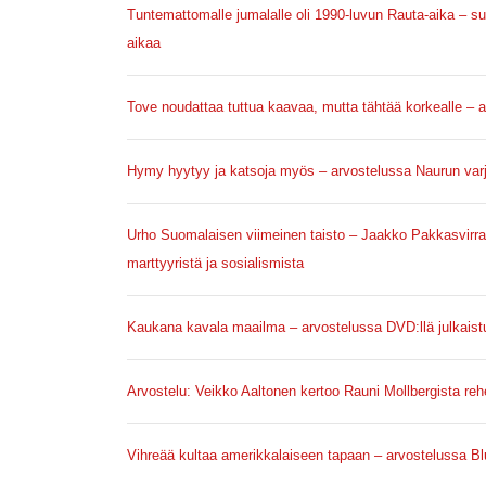
Tuntemattomalle jumalalle oli 1990-luvun Rauta-aika – s
aikaa
Tove noudattaa tuttua kaavaa, mutta tähtää korkealle – a
Hymy hyytyy ja katsoja myös – arvostelussa Naurun varj
Urho Suomalaisen viimeinen taisto – Jaakko Pakkasvirran 
marttyyristä ja sosialismista
Kaukana kavala maailma – arvostelussa DVD:llä julkaist
Arvostelu: Veikko Aaltonen kertoo Rauni Mollbergista rehell
Vihreää kultaa amerikkalaiseen tapaan – arvostelussa Blu-