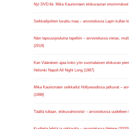
Nyt DVD:llä: Mika Kaurismäen elokuvauran ensimmäiset 
Seikkailijoitten luvattu maa – arvostelussa Lapin kullan k
Näin lapsuusjouluina tapeltiin – arvostelussa vieras, mutt
(2019)
Kari Väänänen ajaa koko yön suomalaisen elokuvan pie
Helsinki Napoli All Night Long (1987)
Mika Kaurismäen seikkailut Hollywoodissa jatkuvat – ar
(1998)
Täältä tullaan, elokuvahistoria! – arvostelussa uudelleen
Kuolleita lehtiä ja rakkautta – arvostelussa Helene (2020)