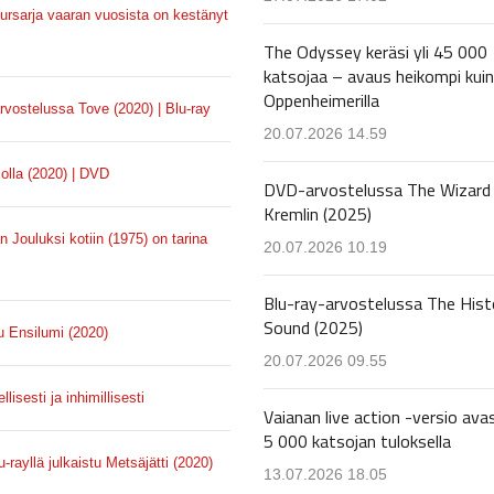
uursarja vaaran vuosista on kestänyt
The Odyssey keräsi yli 45 000
katsojaa – avaus heikompi kuin
Oppenheimerilla
rvostelussa Tove (2020) | Blu-ray
20.07.2026 14.59
olla (2020) | DVD
DVD-arvostelussa The Wizard 
Kremlin (2025)
Jouluksi kotiin (1975) on tarina
20.07.2026 10.19
Blu-ray-arvostelussa The Hist
Sound (2025)
u Ensilumi (2020)
20.07.2026 09.55
isesti ja inhimillisesti
Vaianan live action -versio avas
5 000 katsojan tuloksella
rayllä julkaistu Metsäjätti (2020)
13.07.2026 18.05