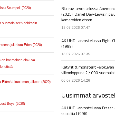
Blu-ray-arvostelussa Anemon
aistu Seurapeli (2020)
(2025): Daniel Day-Lewisin pal
kameroiden eteen
a suomalaiseen dekkariin –
13.07.2026 07.47
4K UHD -arvostelussa Fight C
enteena julkaistu Eden (2020)
(1999)
13.07.2026 07.35
9) on kotimainen elokuva
Kätyrit & monsterit -elokuvan 
lonetistä
viikonloppuna 27 000 suomalai
06.07.2026 14.26
sa Elämää kuoleman jälkeen (2020),
Uusimmat arvoste
 Lost Boys (2020)
4K UHD -arvostelussa Eraser 
suojelija (1996)