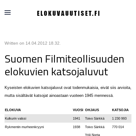
Written on
14.04.2012 18.32
.
Suomen Filmiteollisuuden
elokuvien katsojaluvut
Kyseisten elokuvien katsojaluvut ovat todenmukaisia, eivät siis arvioita,
mutta sisältävät katsojat ainoastaan vuoteen 1945 mennessä.
ELOKUVA
VUOSI
OHJAUS
KATSOJIA
Kulkurin valssi
1941
Toivo Särkkä
1 230 993
Rykmentin murheenkryyni
1938
Toivo Särkkä
770 014
Yrjö Norta