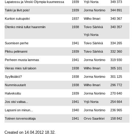
Lapatossu ja Vinski Olympia-kuumeessa
1939
Yrjö Norta
349 373
Takki ja liivit pois!
1939
Jorma Nortimo
344 891
Kuriton sukupolvi
1937
Wilho Ilmari
340 367
Olenko minä tullut haaremiin
1938
Toivo Särkkä
340 357
Yrjö Norta
Suomisen perhe
1941
Toivo Särkkä
334 265
Pikku pelimanni
1939
Toivo Särkkä
332 360
Perheen musta lammas
1941
Jorma Nortimo
319 930
Vieras mies tuli taloon
1938
Wilho Ilmari
305 101
Syyllisiäkö?
1938
Jorma Nortimo
301 125
Nummisuutarit
1938
Wilho Ilmari
296 772
Halveksittu
1939
Jorma Nortimo
270 640
Jos oisi valtaa...
1941
Yrjö Norta
254 664
Lapseni on minun...
1940
Jorma Nortimo
236 965
Totinen torvensoittaja
1941
Orvo Saarikivi
158 842
Created on 14.04.2012 18.32.