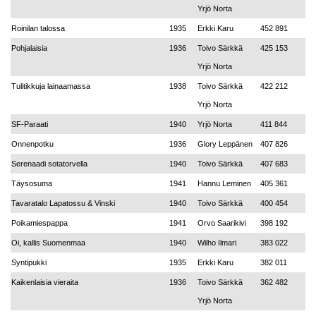
Yrjö Norta
Roinilan talossa
1935
Erkki Karu
452 891
Pohjalaisia
1936
Toivo Särkkä
425 153
Yrjö Norta
Tulitikkuja lainaamassa
1938
Toivo Särkkä
422 212
Yrjö Norta
SF-Paraati
1940
Yrjö Norta
411 844
Onnenpotku
1936
Glory Leppänen
407 826
Serenaadi sotatorvella
1940
Toivo Särkkä
407 683
Täysosuma
1941
Hannu Leminen
405 361
Tavaratalo Lapatossu & Vinski
1940
Toivo Särkkä
400 454
Poikamiespappa
1941
Orvo Saarikivi
398 192
Oi, kallis Suomenmaa
1940
Wilho Ilmari
383 022
Syntipukki
1935
Erkki Karu
382 011
Kaikenlaisia vieraita
1936
Toivo Särkkä
362 482
Yrjö Norta