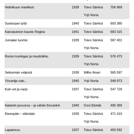
Helmikuun manifesti
1939
Toivo Särkkä
706 969
Yrjö Norta
Suotorpan tyttö
1940
Toivo Särkkä
693 380
Kaivopuiston kaunis Regina
1941
Toivo Särkkä
683 315
Jumalan tuomio
1939
Toivo Särkkä
587 401
Yrjö Norta
Runon kuningas ja muuttolintu
1939
Toivo Särkkä
576 473
Yrjö Norta
Seitsemän veljestä
1938
Wilho Ilmari
565 597
Yövartija vain...
1940
Yrjö Norta
548 973
Kuin uni ja varjo
1937
Toivo Särkkä
547 729
Yrjö Norta
Aatamin puvussa – ja vähän Eevankin
1940
Ossi Elstelä
495 369
Eteenpäin – elämään
1939
Toivo Särkkä
471 410
Yrjö Norta
Lapatossu
1937
Toivo Särkkä
459 592