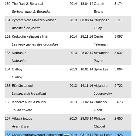
160.
The Raid 2: Berandal
2014
18.04.14
Gareth
3 174
Serbuan maut 2: Berandal
Evans
161.
Pyöräretkellä Molièren kanssa
2013
08.08.14
Philippe Le
3 113
Alceste à bicyclette
Guay
162.
Krokotiilin keltaiset silmät
2014
28.11.14
Cécile
3 097
Les yeux jaunes des crocodiles
Telerman
163.
Nebraska
2013
28.02.14
Alexander
3 032
Nebraska
Payne
164.
Oldboy
2013
10.01.14
Spike Lee
3 004
Oldboy
165.
Elämän tanssi
2013
14.11.14
Alejandro
2 722
La danza de la realidad
Jodorowsky
166.
Isabelle: nuori & kaunis
2013
21.02.14
Francois
2 673
Jeune et Jolie
Ozon
167.
Viiltävä totuus
2013
29.08.14
Philippe
2 653
Avant l'hiver
Claudel
168.
Ulvilan murhamysteeri [dokumentti]
2014
03.10.14
Pekka Lehto
2 423