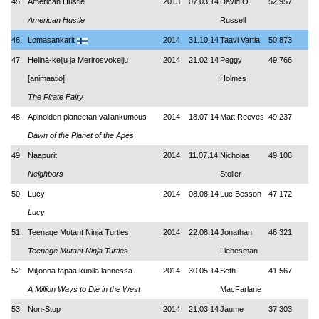
45.
American Hustle
2013
07.03.14
David O.
52 957
American Hustle
Russell
46.
Lomasankarit
2014
31.10.14
Taavi Vartia
50 873
47.
Helinä-keiju ja Merirosvokeiju
2014
21.02.14
Peggy
49 766
[animaatio]
Holmes
The Pirate Fairy
48.
Apinoiden planeetan vallankumous
2014
18.07.14
Matt Reeves
49 237
Dawn of the Planet of the Apes
49.
Naapurit
2014
11.07.14
Nicholas
49 106
Neighbors
Stoller
50.
Lucy
2014
08.08.14
Luc Besson
47 172
Lucy
51.
Teenage Mutant Ninja Turtles
2014
22.08.14
Jonathan
46 321
Teenage Mutant Ninja Turtles
Liebesman
52.
Miljoona tapaa kuolla lännessä
2014
30.05.14
Seth
41 567
A Million Ways to Die in the West
MacFarlane
53.
Non-Stop
2014
21.03.14
Jaume
37 303