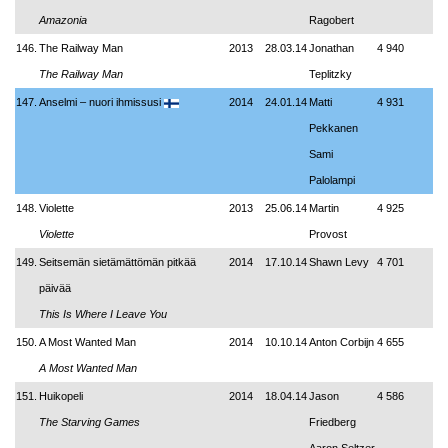
Amazonia
Ragobert
146.
The Railway Man
2013
28.03.14
Jonathan
4 940
The Railway Man
Teplitzky
147.
Anselmi – nuori ihmissusi
2014
24.01.14
Matti
4 931
Pekkanen
Sami
Palolampi
148.
Violette
2013
25.06.14
Martin
4 925
Violette
Provost
149.
Seitsemän sietämättömän pitkää
2014
17.10.14
Shawn Levy
4 701
päivää
This Is Where I Leave You
150.
A Most Wanted Man
2014
10.10.14
Anton Corbijn
4 655
A Most Wanted Man
151.
Huikopeli
2014
18.04.14
Jason
4 586
The Starving Games
Friedberg