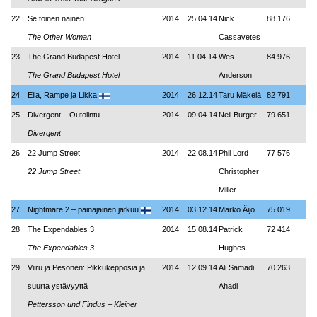
22.
Se toinen nainen
2014
25.04.14
Nick
88 176
The Other Woman
Cassavetes
23.
The Grand Budapest Hotel
2014
11.04.14
Wes
84 976
The Grand Budapest Hotel
Anderson
24.
Eila, Rampe ja Likka
2014
26.12.14
Taru Mäkelä
82 791
25.
Divergent – Outolintu
2014
09.04.14
Neil Burger
79 651
Divergent
26.
22 Jump Street
2014
22.08.14
Phil Lord
77 576
22 Jump Street
Christopher
Miller
27.
Nightmare 2 – painajainen jatkuu
2014
03.12.14
Marko Äijö
75 019
28.
The Expendables 3
2014
15.08.14
Patrick
72 414
The Expendables 3
Hughes
29.
Viiru ja Pesonen: Pikkukepposia ja
2014
12.09.14
Ali Samadi
70 263
suurta ystävyyttä
Ahadi
Pettersson und Findus
–
Kleiner