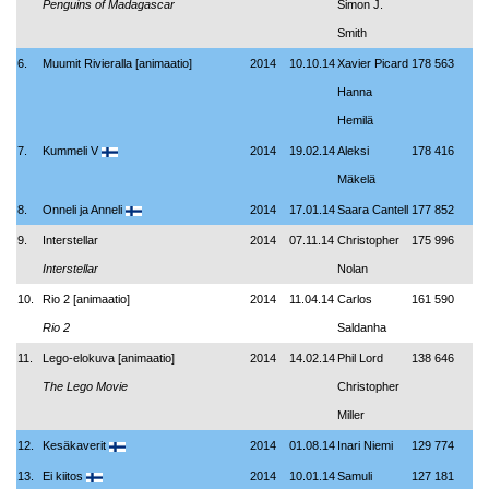
Penguins of Madagascar
Simon J.
Smith
6.
Muumit Rivieralla [animaatio]
2014
10.10.14
Xavier Picard
178 563
Hanna
Hemilä
7.
Kummeli V
2014
19.02.14
Aleksi
178 416
Mäkelä
8.
Onneli ja Anneli
2014
17.01.14
Saara Cantell
177 852
9.
Interstellar
2014
07.11.14
Christopher
175 996
Interstellar
Nolan
10.
Rio 2 [animaatio]
2014
11.04.14
Carlos
161 590
Rio 2
Saldanha
11.
Lego-elokuva [animaatio]
2014
14.02.14
Phil Lord
138 646
The Lego Movie
Christopher
Miller
12.
Kesäkaverit
2014
01.08.14
Inari Niemi
129 774
13.
Ei kiitos
2014
10.01.14
Samuli
127 181