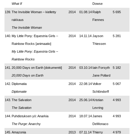
What If
Dowse
139.
The Invisible Woman – kielletty
2014
01.08.14
Ralph
5 695
rakkaus
Fiennes
The Invisible Woman
140.
My Little Pony: Equestria Girls –
2014
14.11.14
Jayson
5 281
Rainbow Rocks [animaatio]
Thiessen
My Little Pony: Equestria Girls –
Rainbow Rocks
141.
20,000 Days on Earth [dokumentti]
2014
03.10.14
Iain Forsyth
5 182
20,000 Days on Earth
Jane Pollard
142.
Diplomatia
2014
22.08.14
Volker
5 067
Diplomatie
Schlöndorff
143.
The Salvation
2014
25.06.14
Kristian
4 993
The Salvation
Levring
144.
Puhdistuksen yö: Anarkia
2014
18.07.14
James
4 993
The Purge
: Anarchy
DeMonaco
145.
Amazonia
2013
07.11.14
Thierry
4 979