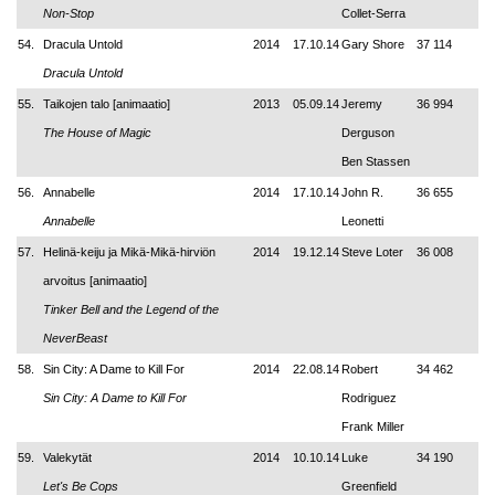
Non-Stop
Collet-Serra
54.
Dracula Untold
2014
17.10.14
Gary Shore
37 114
Dracula Untold
55.
Taikojen talo [animaatio]
2013
05.09.14
Jeremy
36 994
The House of Magic
Derguson
Ben Stassen
56.
Annabelle
2014
17.10.14
John R.
36 655
Annabelle
Leonetti
57.
Helinä-keiju ja Mikä-Mikä-hirviön
2014
19.12.14
Steve Loter
36 008
arvoitus [animaatio]
Tinker Bell and the Legend of the
NeverBeast
58.
Sin City: A Dame to Kill For
2014
22.08.14
Robert
34 462
Sin City: A Dame to Kill For
Rodriguez
Frank Miller
59.
Valekytät
2014
10.10.14
Luke
34 190
Let's Be Cops
Greenfield