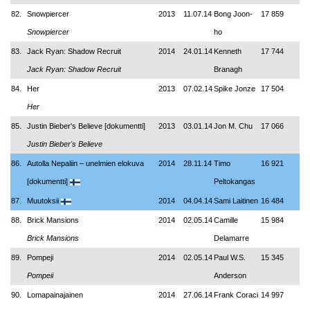
82.
Snowpiercer
2013
11.07.14
Bong Joon-
17 859
Snowpiercer
ho
83.
Jack Ryan: Shadow Recruit
2014
24.01.14
Kenneth
17 744
Jack Ryan: Shadow Recruit
Branagh
84.
Her
2013
07.02.14
Spike Jonze
17 504
Her
85.
Justin Bieber's Believe [dokumentti]
2013
03.01.14
Jon M. Chu
17 066
Justin Bieber's Believe
86.
Autolla Nepaliin – unelmien elokuva
2014
28.11.14
Timo
16 921
[dokumentti]
Peltokangas
87.
Muutoksii
2014
04.04.14
Sami Laitinen
16 484
88.
Brick Mansions
2014
02.05.14
Camille
15 984
Brick Mansions
Delamarre
89.
Pompeji
2014
02.05.14
Paul W.S.
15 345
Pompeii
Anderson
90.
Lomapainajainen
2014
27.06.14
Frank Coraci
14 997