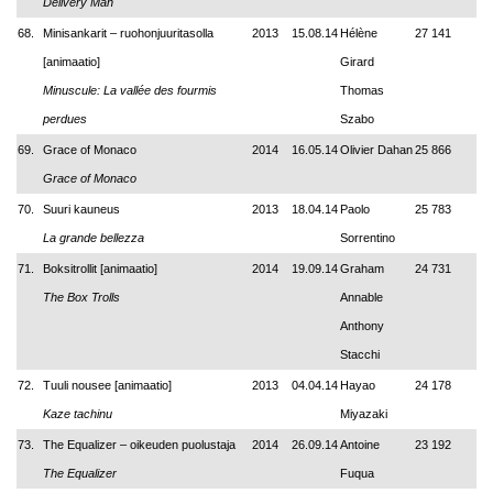
Delivery Man
68.
Minisankarit – ruohonjuuritasolla
2013
15.08.14
Hélène
27 141
[animaatio]
Girard
Minuscule: La vallée des fourmis
Thomas
perdues
Szabo
69.
Grace of Monaco
2014
16.05.14
Olivier Dahan
25 866
Grace of Monaco
70.
Suuri kauneus
2013
18.04.14
Paolo
25 783
La grande bellezza
Sorrentino
71.
Boksitrollit [animaatio]
2014
19.09.14
Graham
24 731
The Box Trolls
Annable
Anthony
Stacchi
72.
Tuuli nousee [animaatio]
2013
04.04.14
Hayao
24 178
Kaze tachinu
Miyazaki
73.
The Equalizer – oikeuden puolustaja
2014
26.09.14
Antoine
23 192
The Equalizer
Fuqua