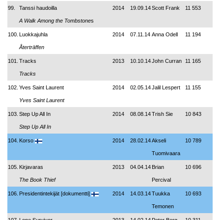
99.
Tanssi haudoilla
2014
19.09.14
Scott Frank
11 553
A Walk Among the Tombstone
s
100.
Luokkajuhla
2014
07.11.14
Anna Odell
11 194
Återträffen
101.
Tracks
2013
10.10.14
John Curran
11 165
Tracks
102.
Yves Saint Laurent
2014
02.05.14
Jalil Lespert
11 155
Yves Saint Laurent
103.
Step Up All In
2014
08.08.14
Trish Sie
10 843
Step Up All In
104.
Korso
2014
28.02.14
Akseli
10 789
Tuomivaara
105.
Kirjavaras
2013
04.04.14
Brian
10 696
The Book Thief
Percival
106.
Presidentintekijät [dokumentti]
2014
14.03.14
Tuukka
10 693
Temonen