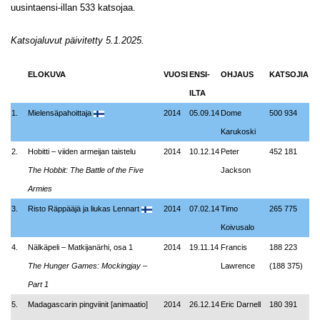
uusintaensi-illan 533 katsojaa.
Katsojaluvut päivitetty 5.1.2025.
ELOKUVA
VUOSI
ENSI-
OHJAUS
KATSOJIA
ILTA
1.
Mielensäpahoittaja
2014
05.09.14
Dome
500 934
Karukoski
2.
Hobitti – viiden armeijan taistelu
2014
10.12.14
Peter
452 181
The Hobbit: The Battle of the Five
Jackson
Armies
3.
Risto Räppääjä ja liukas Lennart
2014
07.02.14
Timo
265 775
Koivusalo
4.
Nälkäpeli – Matkijanärhi, osa 1
2014
19.11.14
Francis
188 223
The Hunger Games: Mockingjay
–
Lawrence
(188 375)
Part 1
5.
Madagascarin pingviinit [animaatio]
2014
26.12.14
Eric Darnell
180 391