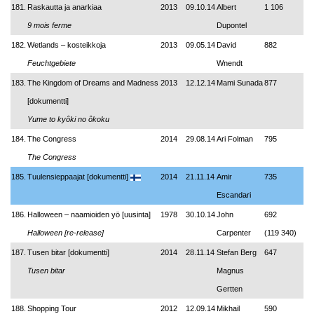
181.
Raskautta ja anarkiaa
2013
09.10.14
Albert
1 106
9 mois ferme
Dupontel
182.
Wetlands – kosteikkoja
2013
09.05.14
David
882
Feuchtgebiete
Wnendt
183.
The Kingdom of Dreams and Madness
2013
12.12.14
Mami Sunada
877
[dokumentti]
Yume to kyôki no ôkoku
184.
The Congress
2014
29.08.14
Ari Folman
795
The Congress
185.
Tuulensieppaajat [dokumentti]
2014
21.11.14
Amir
735
Escandari
186.
Halloween – naamioiden yö [uusinta]
1978
30.10.14
John
692
Halloween [re-release]
Carpenter
(119 340)
187.
Tusen bitar [dokumentti]
2014
28.11.14
Stefan Berg
647
Tusen bitar
Magnus
Gertten
188.
Shopping Tour
2012
12.09.14
Mikhail
590