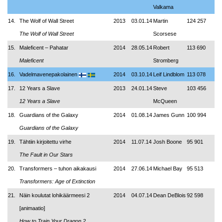
Valkama
14.
The Wolf of Wall Street
2013
03.01.14
Martin
124 257
The Wolf of Wall Street
Scorsese
15.
Maleficent – Pahatar
2014
28.05.14
Robert
113 690
Maleficent
Stromberg
16.
Vadelmavenepakolainen
2014
03.10.14
Leif Lindblom
113 078
17.
12 Years a Slave
2013
24.01.14
Steve
103 456
12 Years a Slave
McQueen
18.
Guardians of the Galaxy
2014
01.08.14
James Gunn
100 994
Guardians of the Galaxy
19.
Tähtiin kirjoitettu virhe
2014
11.07.14
Josh Boone
95 901
The Fault in Our Stars
20.
Transformers – tuhon aikakausi
2014
27.06.14
Michael Bay
95 513
Transformers: Age of Extinction
21.
Näin koulutat lohikäärmeesi 2
2014
04.07.14
Dean DeBlois
92 598
[animaatio]
How to Train Your Dragon 2