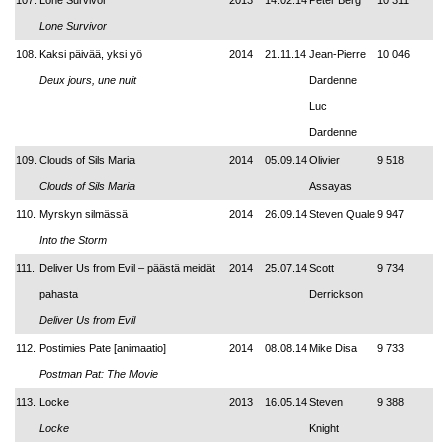
107.
Lone Survivor
2013
14.02.14
Peter Berg
10 311
Lone Survivor
108.
Kaksi päivää, yksi yö
2014
21.11.14
Jean-Pierre
10 046
Deux jours, une nuit
Dardenne
Luc
Dardenne
109.
Clouds of Sils Maria
2014
05.09.14
Olivier
9 518
Clouds of Sils Maria
Assayas
110.
Myrskyn silmässä
2014
26.09.14
Steven Quale
9 947
Into the Storm
111.
Deliver Us from Evil – päästä meidät
2014
25.07.14
Scott
9 734
pahasta
Derrickson
Deliver Us from Evil
112.
Postimies Pate [animaatio]
2014
08.08.14
Mike Disa
9 733
Postman Pat: The Movie
113.
Locke
2013
16.05.14
Steven
9 388
Locke
Knight