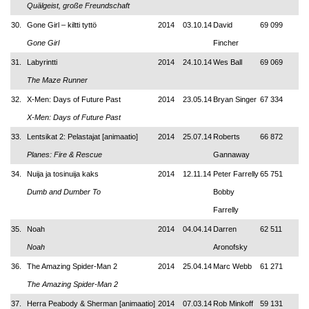
Quälgeist, große Freundschaft
30.
Gone Girl
–
kiltti tyttö
2014
03.10.14
David
69 099
Gone Girl
Fincher
31.
Labyrintti
2014
24.10.14
Wes Ball
69 069
The Maze Runner
32.
X-Men: Days of Future Past
2014
23.05.14
Bryan Singer
67 334
X-Men: Days of Future Past
33.
Lentsikat 2: Pelastajat [animaatio]
2014
25.07.14
Roberts
66 872
Planes: Fire & Rescue
Gannaway
34.
Nuija ja tosinuija kaks
2014
12.11.14
Peter Farrelly
65 751
Dumb and Dumber To
Bobby
Farrelly
35.
Noah
2014
04.04.14
Darren
62 511
Noah
Aronofsky
36.
The Amazing Spider-Man 2
2014
25.04.14
Marc Webb
61 271
The Amazing Spider-Man 2
37.
Herra Peabody & Sherman [animaatio]
2014
07.03.14
Rob Minkoff
59 131