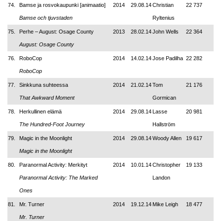
74.
Bamse ja rosvokaupunki [animaatio]
2014
29.08.14
Christian
22 737
Bamse och tjuvstaden
Ryltenius
75.
Perhe – August: Osage County
2013
28.02.14
John Wells
22 364
August: Osage County
76.
RoboCop
2014
14.02.14
Jose Padilha
22 282
RoboCop
77.
Sinkkuna suhteessa
2014
21.02.14
Tom
21 176
That Awkward Moment
Gormican
78.
Herkullinen elämä
2014
29.08.14
Lasse
20 981
The Hundred-Foot Journey
Hallström
79.
Magic in the Moonlight
2014
29.08.14
Woody Allen
19 617
Magic in the Moonlight
80.
Paranormal Activity: Merkityt
2014
10.01.14
Christopher
19 133
Paranormal Activity: The Marked
Landon
Ones
81.
Mr. Turner
2014
19.12.14
Mike Leigh
18 477
Mr. Turner