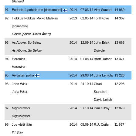
Blended
91.
Eedenistä pohjoiseen [dokumentti]
2014
07.03.14
Virpi Suutari
14 969
92.
Hokkus Pokkus Mikko Mallikas
2013
02.05.14
Torill Kove
14 307
[animaatio]
Hokus pokus Albert Åberg
93.
As Above, So Below
2014
12.09.14
John Erick
13 663
As Above, So Below
Dowdle
94.
Hercules
2014
01.08.14
Brett Ratner
13 471
Hercules
95.
Aikuisten poika
2014
29.08.14
Juha Lehtola
13 226
96.
John Wick
2014
24.10.14
Chad
12 298
John Wick
Stahelski
David Leitch
97.
Nightcrawler
2014
31.10.14
Dan Gilroy
12 079
Nightcrawler
98.
Jos vielä jään
2014
05.09.14
R.J. Cutler
11 937
If I Stay