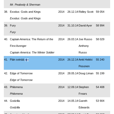
Mr. Peabody & Sherman
38.
Exodus: Gods and Kings
2014
26.12.14
Ridley Scott
59 054
Exodus: Gods and Kings
39.
Fury
2014
31.10.14
David Ayer
58 994
Fury
40.
Captain America: The Return of the
2014
26.03.14
Joe Russo
58 029
First Avenger
Anthony
Captain America: The Winter Soldier
Russo
41.
Päin seinää
2014
26.12.14
Antti Heikki
55 240
Pesonen
42.
Edge of Tomorrow
2014
28.05.14
Doug Liman
55 199
Edge of Tomorrow
43.
Philomena
2014
12.09.14
Stephen
54 408
Philomena
Frears
44.
Godzilla
2014
14.05.14
Gareth
53 904
Godzilla
Edwards