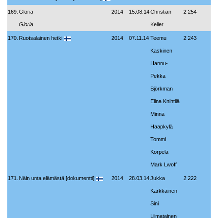
169.
Gloria
2014
15.08.14
Christian
2 254
Gloria
Keller
170.
Ruotsalainen hetki
2014
07.11.14
Teemu
2 243
Kaskinen
Hannu-
Pekka
Björkman
Elina Knihtilä
Minna
Haapkylä
Tommi
Korpela
Mark Lwoff
171.
Näin unta elämästä [dokumentti]
2014
28.03.14
Jukka
2 222
Kärkkäinen
Sini
Liimatainen