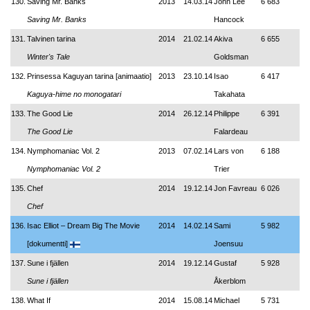
130.
Saving Mr. Banks
2013
14.03.14
John Lee
6 683
Saving Mr. Banks
Hancock
131.
Talvinen tarina
2014
21.02.14
Akiva
6 655
Winter's Tale
Goldsman
132.
Prinsessa Kaguyan tarina [animaatio]
2013
23.10.14
Isao
6 417
Kaguya-hime no monogatari
Takahata
133.
The Good Lie
2014
26.12.14
Philippe
6 391
The Good Lie
Falardeau
134.
Nymphomaniac Vol. 2
2013
07.02.14
Lars von
6 188
Nymphomaniac Vol. 2
Trier
135.
Chef
2014
19.12.14
Jon Favreau
6 026
Chef
136.
Isac Elliot – Dream Big The Movie
2014
14.02.14
Sami
5 982
[dokumentti]
Joensuu
137.
Sune i fjällen
2014
19.12.14
Gustaf
5 928
Sune i fjällen
Åkerblom
138.
What If
2014
15.08.14
Michael
5 731