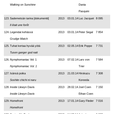
Walking on Sunshine
Dania
Pasquini
123.
Sademetsän tarina [dokumentti]
2013
03.01.14
Luc Jacquet
8 095
Il était une forêt
124.
Legendat kehässä
2013
03.01.14
Peter Segal
7 854
Grudge Match
125.
Tuhat kertaa hyvää yötä
2013
02.05.14
Erik Poppe
7 731
Tusen ganger god natt
126.
Nymphomaniac Vol. 1
2013
07.02.14
Lars von
7 584
Nymphomaniac Vol. 1
Trier
127.
Isänsä poika
2013
21.03.14
Hirokazu
7 308
Soshite chichi ni naru
Koreeda
128.
Inside Llewyn Davis
2013
28.02.14
Joel Coen
7 150
Inside Llewyn Davis
Ethan Coen
129.
Homefront
2013
17.01.14
Gary Fleder
7 016
Homefront