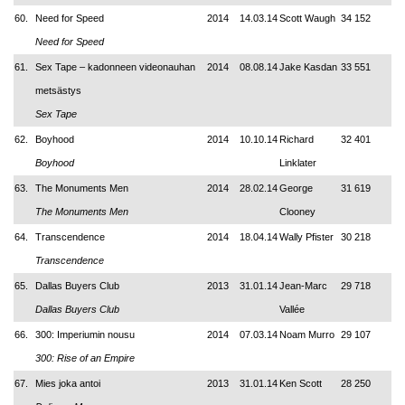
60.
Need for Speed
2014
14.03.14
Scott Waugh
34 152
Need for Speed
61.
Sex Tape – kadonneen videonauhan
2014
08.08.14
Jake Kasdan
33 551
metsästys
Sex Tape
62.
Boyhood
2014
10.10.14
Richard
32 401
Boyhood
Linklater
63.
The Monuments Men
2014
28.02.14
George
31 619
The Monuments Men
Clooney
64.
Transcendence
2014
18.04.14
Wally Pfister
30 218
Transcendence
65.
Dallas Buyers Club
2013
31.01.14
Jean-Marc
29 718
Dallas Buyers Club
Vallée
66.
300: Imperiumin nousu
2014
07.03.14
Noam Murro
29 107
300: Rise of an Empire
67.
Mies joka antoi
2013
31.01.14
Ken Scott
28 250