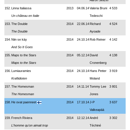
Aaron Seltzer
152.
Linna Italiassa
2013
04.06.14
Valeria Bruni
4 533
Un château en Italie
Tedeschi
153.
The Double
2014
22.06.14
Richard
4 524
The Double
Ayoade
154.
Niin se käy
2014
24.10.14
Rob Reiner
4 142
And So It Goes
155.
Maps to the Stars
2014
05.12.14
David
4 138
Maps to the Stars
Cronenberg
156.
Lumiauramies
2014
24.10.14
Hans Petter
3 919
Kraftidioten
Moland
157.
The Homesman
2014
14.11.14
Tommy Lee
3 801
The Homesman
Jones
158.
He ovat paenneet
2014
17.10.14
J-P
3 637
Valkeapää
159.
French Riviera
2014
12.12.14
André
3 302
L'homme qu'on aimait trop
Téchiné