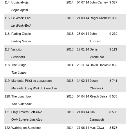
114.
Uusia alkuja
2014
04.07.14
John Carney
9 327
Begin Again
115.
Le Week-End
2013
21.03.14
Roger Michell
9 302
Le Week-End
116.
Fading Gigolo
2013
25.04.14
John
9 219
Fading Gigolo
Turturro
117.
Vangitut
2013
17.01.14
Denis
9 113
Prisoners
Villeneuve
118.
The Judge
2014
28.11.14
David Dobkin
8 832
The Judge
119.
Mandela: Pitkä tie vapauteen
2013
14.02.14
Justin
8 741
Mandela: Long Walk to Freedom
Chadwick
120.
The Lunchbox
2013
04.04.14
Ritesh Batra
8 533
The Lunchbox
121.
Only Lovers Left Alive
2013
21.03.14
Jim
8 503
Only Lovers Left Alive
Jarmusch
122.
Walking on Sunshine
2014
27.06.14
Max Giwa
8 573