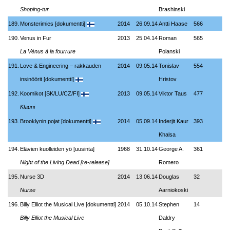
Shoping-tur
Brashinski
189.
Monsterimies [dokumentti]
2014
26.09.14
Antti Haase
566
190.
Venus in Fur
2013
25.04.14
Roman
565
La Vénus à la fourrure
Polanski
191.
Love & Engineering – rakkauden
2014
09.05.14
Tonislav
554
insinöörit [dokumentti]
Hristov
192.
Koomikot [SK/LU/CZ/FI]
2013
09.05.14
Viktor Taus
477
Klauni
193.
Brooklynin pojat [dokumentti]
2014
05.09.14
Inderjit Kaur
393
Khalsa
194.
Elävien kuolleiden yö [uusinta]
1968
31.10.14
George A.
361
Night of the Living Dead [re-release]
Romero
195.
Nurse 3D
2014
13.06.14
Douglas
32
Nurse
Aarniokoski
196.
Billy Elliot the Musical Live [dokumentti]
2014
05.10.14
Stephen
14
Billy Elliot the Musical Live
Daldry