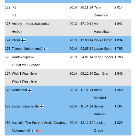
172.
'71
2014
28.11.14
Yann
2 014
'71
Demange
173.
Antboy – muurahaispoika
2013
17.10.14
Ask
1 841
Antboy
Hasselbach
174.
Palsa
2013
12.09.14
Pekka Lehto
1 834
175.
Tolonen [dokumentti]
2014
02.05.14
Lasse Keso
1 765
176.
Rautakaupunki
2013
24.01.14
Scott Cooper
1 708
Out of the Furnace
177.
Wish I Was Here
2014
05.12.14
Zach Braff
1 546
Wish I Was Here
178.
Romanssi
2013
11.04.14
Anssi
1 350
Mänttäri
179.
Laulu [dokumentti]
2014
11.04.14
Selma
1 164
Vilhunen
180.
Aatsinki: The Story of Arctic Cowboys
2014
12.12.14
Jessica
1 029
[dokumentti]
Oreck