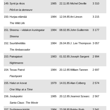
149.
Synti ja rikos
1985
22.11.85
Michel Deville
3 310
Péril en la demeure
150.
Hurjaa elämää
1984
12.04.85
Art Linson
3 215
The Wild Life
151.
Sheena – viidakon kuningatar
1984
08.02.85
John Guillermin
3 177
Sheena
152.
Suurlähettiläs
1984
26.04.85
J. Lee Thompson
3 057
The Ambassador
153.
Painajaiset
1983
01.02.85
Joseph Sargent
2 994
Nightmares
154.
Texas Patrol
1984
20.12.85
William Tannen
2 697
Flashpoint
155.
Halut on kovat
1979
14.01.85
Alan Colberg
2 574
One Way at a Time
156.
Joulupukki
1985
20.12.85
Jeannot Szwarc
2 567
Santa Claus: The Movie
157.
Sydäntensärkijät
1984
23.08.85
Bobby Roth
2 541