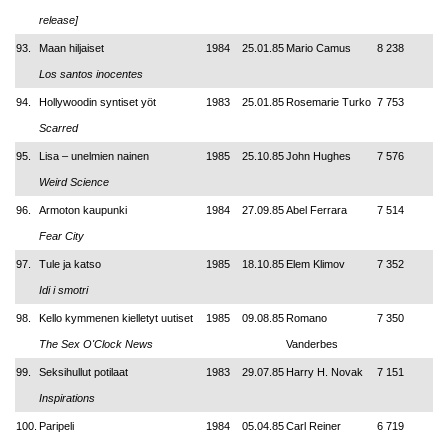
release]
93.
Maan hiljaiset
1984
25.01.85
Mario Camus
8 238
Los santos inocentes
94.
Hollywoodin syntiset yöt
1983
25.01.85
Rosemarie Turko
7 753
Scarred
95.
Lisa – unelmien nainen
1985
25.10.85
John Hughes
7 576
Weird Science
96.
Armoton kaupunki
1984
27.09.85
Abel Ferrara
7 514
Fear City
97.
Tule ja katso
1985
18.10.85
Elem Klimov
7 352
Idi i smotri
98.
Kello kymmenen kielletyt uutiset
1985
09.08.85
Romano
7 350
The Sex O'Clock News
Vanderbes
99.
Seksihullut potilaat
1983
29.07.85
Harry H. Novak
7 151
Inspirations
100.
Paripeli
1984
05.04.85
Carl Reiner
6 719