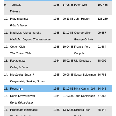
9.
Todistaja
1985
17.05.85
Peter Weir
190 455
Witness
10.
Prizzin kunnia
1985
29.11.85
John Huston
125 259
Prizzi's Honor
11.
Mad Max: Ukkosmyrsky
1985
11.10.85
George Miller
99 557
Mad Max Beyond Thunderdome
George Ogilvie
12.
Cotton Club
1985
19.04.85
Francis Ford
91 584
The Cotton Club
Coppola
13.
Rakastutaan
1984
15.02.85
Ulu Grosbard
88 002
Falling in Love
14.
Missä olet, Susan?
1985
09.08.85
Susan Seidelman
86 785
Desperately Seeking Susan
15.
Rosso
1985
11.10.85
Mika Kaurismäki
84 948
16.
Ronja Ryövärintytär
1984
01.03.85
Tage Danielsson
77 366
Ronja Rövardotter
17.
Hiidenpata [animaatio]
1985
13.12.85
Richard Rich
68 144