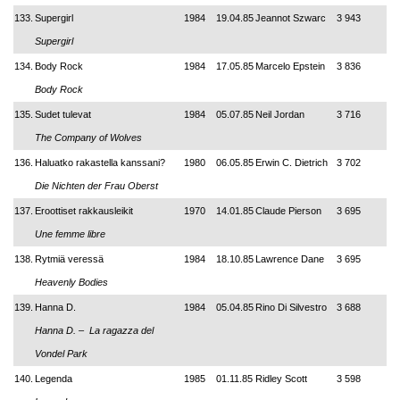
133.
Supergirl
1984
19.04.85
Jeannot Szwarc
3 943
Supergirl
134.
Body Rock
1984
17.05.85
Marcelo Epstein
3 836
Body Rock
135.
Sudet tulevat
1984
05.07.85
Neil Jordan
3 716
The Company of Wolves
136.
Haluatko rakastella kanssani?
1980
06.05.85
Erwin C. Dietrich
3 702
Die Nichten der Frau Oberst
137.
Eroottiset rakkausleikit
1970
14.01.85
Claude Pierson
3 695
Une femme libre
138.
Rytmiä veressä
1984
18.10.85
Lawrence Dane
3 695
Heavenly Bodies
139.
Hanna D.
1984
05.04.85
Rino Di Silvestro
3 688
Hanna D. – La ragazza del
Vondel Park
140.
Legenda
1985
01.11.85
Ridley Scott
3 598