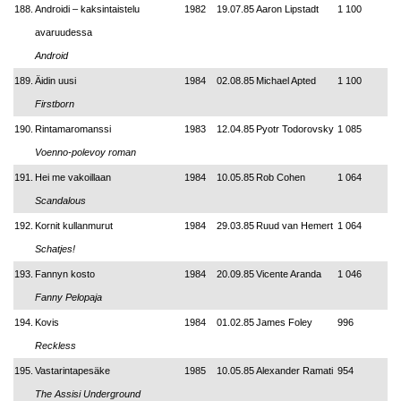
188.
Androidi – kaksintaistelu
1982
19.07.85
Aaron Lipstadt
1 100
avaruudessa
Android
189.
Äidin uusi
1984
02.08.85
Michael Apted
1 100
Firstborn
190.
Rintamaromanssi
1983
12.04.85
Pyotr Todorovsky
1 085
Voenno-polevoy roman
191.
Hei me vakoillaan
1984
10.05.85
Rob Cohen
1 064
Scandalous
192.
Kornit kullanmurut
1984
29.03.85
Ruud van Hemert
1 064
Schatjes!
193.
Fannyn kosto
1984
20.09.85
Vicente Aranda
1 046
Fanny Pelopaja
194.
Kovis
1984
01.02.85
James Foley
996
Reckless
195.
Vastarintapesäke
1985
10.05.85
Alexander Ramati
954
The Assisi Underground