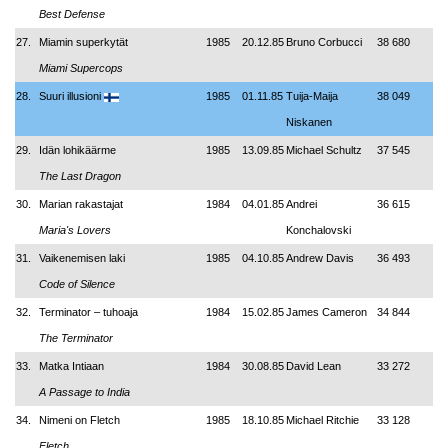
Best Defense
27.
Miamin superkytät
1985
20.12.85
Bruno Corbucci
38 680
Miami Supercops
28.
Suuri illusioni
1985
01.11.85
Tuija-Maija
38 049
Niskanen
29.
Idän lohikäärme
1985
13.09.85
Michael Schultz
37 545
The Last Dragon
30.
Marian rakastajat
1984
04.01.85
Andrei
36 615
Maria's Lovers
Konchalovski
31.
Vaikenemisen laki
1985
04.10.85
Andrew Davis
36 493
Code of Silence
32.
Terminator – tuhoaja
1984
15.02.85
James Cameron
34 844
The Terminator
33.
Matka Intiaan
1984
30.08.85
David Lean
33 272
A Passage to India
34.
Nimeni on Fletch
1985
18.10.85
Michael Ritchie
33 128
Fletch