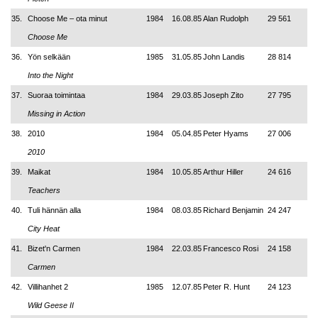
35.
Choose Me – ota minut
1984
16.08.85
Alan Rudolph
29 561
Choose Me
36.
Yön selkään
1985
31.05.85
John Landis
28 814
Into the Night
37.
Suoraa toimintaa
1984
29.03.85
Joseph Zito
27 795
Missing in Action
38.
2010
1984
05.04.85
Peter Hyams
27 006
2010
39.
Maikat
1984
10.05.85
Arthur Hiller
24 616
Teachers
40.
Tuli hännän alla
1984
08.03.85
Richard Benjamin
24 247
City Heat
41.
Bizet'n Carmen
1984
22.03.85
Francesco Rosi
24 158
Carmen
42.
Villihanhet 2
1985
12.07.85
Peter R. Hunt
24 123
Wild Geese II