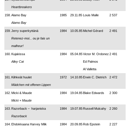
Heartbreakers
158.
Alamo Bay
1985
29.11.85
Louis Malle
2 537
Alamo Bay
159.
Jerry superkyttänä
1984
10.05.85
Michel Gérard
2 491
Retenez-moi... ou je fais un
malheur!
160.
Kujakissa
1984
05.04.85
Victor M. Ordonez
2 491
Alley Cat
Ed Palmos
Al Valletta
161.
Kiihkeät huulet
1972
14.10.85
Erwin C. Dietrich
2 472
Mädchen mit offenen Lippen
162.
Micki & Maude
1984
19.04.85
Blake Edwards
2 300
Micki + Maude
163.
Razorback – harjaniska
1984
19.07.85
Russell Mulcahy
2 260
Razorback
164.
Ehdokkaana Harvey Milk
1984
20.09.85
Rob Epstein
2 227