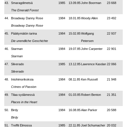
43.
Smaragdimetsä
1985
13.09.85
John Boorman
23 668
The Emerald Forest
44.
Broadway Danny Rose
1984
18.01.85
Woody Allen
23 492
Broadway Danny Rose
45.
Päättymätön tarina
1984
15.02.85
Wolfgang
22 937
Die unendliche Geschichte
Petersen
46.
Starman
1984
19.07.85
John Carpenter
22 901
Starman
47.
Silverado
1985
13.12.85
Lawrence Kasdan
22 066
Silverado
48.
Intohimorikoksia
1984
08.11.85
Ken Russell
21 948
Crimes of Passion
49.
Tilaa sydämessä
1984
01.03.85
Robert Benton
21 351
Places in the Heart
50.
Birdy
1984
16.08.85
Alan Parker
20 588
Birdy
51.
Treffit Elmossa
1985
22.11.85
Joel Schumacher
20 032