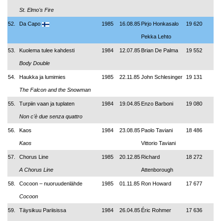
St. Elmo's Fire
52.
Da Capo
1985
16.08.85
Pirjo Honkasalo
19 620
Pekka Lehto
53.
Kuolema tulee kahdesti
1984
12.07.85
Brian De Palma
19 552
Body Double
54.
Haukka ja lumimies
1985
22.11.85
John Schlesinger
19 131
The Falcon and the Snowman
55.
Turpiin vaan ja tuplaten
1984
19.04.85
Enzo Barboni
19 080
Non c'è due senza quattro
56.
Kaos
1984
23.08.85
Paolo Taviani
18 486
Kaos
Vittorio Taviani
57.
Chorus Line
1985
20.12.85
Richard
18 272
A Chorus Line
Attenborough
58.
Cocoon – nuoruudenlähde
1985
01.11.85
Ron Howard
17 677
Cocoon
59.
Täysikuu Pariisissa
1984
26.04.85
Éric Rohmer
17 636