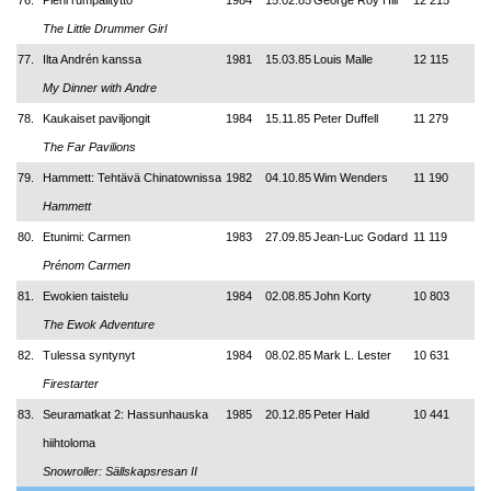
76.
Pieni rumpalityttö
1984
15.02.85
George Roy Hill
12 215
The Little Drummer Girl
77.
Ilta Andrén kanssa
1981
15.03.85
Louis Malle
12 115
My Dinner with Andre
78.
Kaukaiset paviljongit
1984
15.11.85
Peter Duffell
11 279
The Far Pavilions
79.
Hammett: Tehtävä Chinatownissa
1982
04.10.85
Wim Wenders
11 190
Hammett
80.
Etunimi: Carmen
1983
27.09.85
Jean-Luc Godard
11 119
Prénom Carmen
81.
Ewokien taistelu
1984
02.08.85
John Korty
10 803
The Ewok Adventure
82.
Tulessa syntynyt
1984
08.02.85
Mark L. Lester
10 631
Firestarter
83.
Seuramatkat 2: Hassunhauska
1985
20.12.85
Peter Hald
10 441
hiihtoloma
Snowroller: Sällskapsresan II