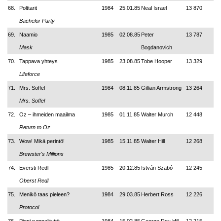
68.
Polttarit
1984
25.01.85
Neal Israel
13 870
Bachelor Party
69.
Naamio
1985
02.08.85
Peter
13 787
Mask
Bogdanovich
70.
Tappava yhteys
1985
23.08.85
Tobe Hooper
13 329
Lifeforce
71.
Mrs. Soffel
1984
08.11.85
Gillian Armstrong
13 264
Mrs. Soffel
72.
Oz – ihmeiden maailma
1985
01.11.85
Walter Murch
12 448
Return to Oz
73.
Wow! Mikä perintö!
1985
15.11.85
Walter Hill
12 268
Brewster's Millions
74.
Eversti Redl
1985
20.12.85
István Szabó
12 245
Oberst Redl
75.
Menikö taas pieleen?
1984
29.03.85
Herbert Ross
12 226
Protocol