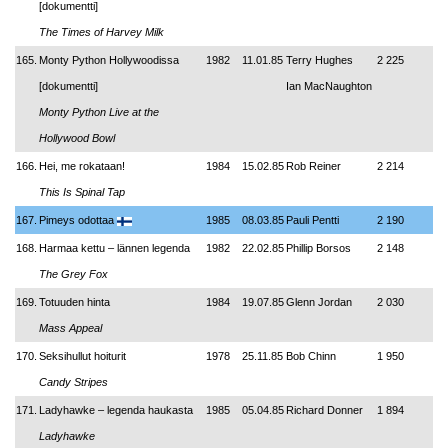
[dokumentti]
The Times of Harvey Milk
165.
Monty Python Hollywoodissa
1982
11.01.85
Terry Hughes
2 225
[dokumentti]
Ian MacNaughton
Monty Python Live at the
Hollywood Bowl
166.
Hei, me rokataan!
1984
15.02.85
Rob Reiner
2 214
This Is Spinal Tap
167.
Pimeys odottaa
1985
08.03.85
Pauli Pentti
2 190
168.
Harmaa kettu – lännen legenda
1982
22.02.85
Phillip Borsos
2 148
The Grey Fox
169.
Totuuden hinta
1984
19.07.85
Glenn Jordan
2 030
Mass Appeal
170.
Seksihullut hoiturit
1978
25.11.85
Bob Chinn
1 950
Candy Stripes
171.
Ladyhawke – legenda haukasta
1985
05.04.85
Richard Donner
1 894
Ladyhawke