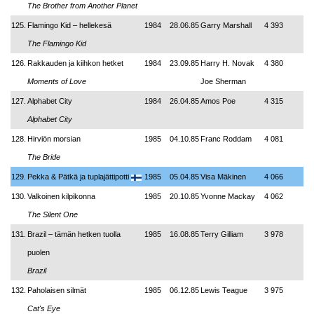
The Brother from Another Planet
125.
Flamingo Kid – hellekesä
1984
28.06.85
Garry Marshall
4 393
The Flamingo Kid
126.
Rakkauden ja kiihkon hetket
1984
23.09.85
Harry H. Novak
4 380
Moments of Love
Joe Sherman
127.
Alphabet City
1984
26.04.85
Amos Poe
4 315
Alphabet City
128.
Hirviön morsian
1985
04.10.85
Franc Roddam
4 081
The Bride
129.
Pekka & Pätkä ja tuplajättipotti
1985
05.04.85
Visa Mäkinen
4 066
130.
Valkoinen kilpikonna
1985
20.10.85
Yvonne Mackay
4 062
The Silent One
131.
Brazil – tämän hetken tuolla
1985
16.08.85
Terry Gilliam
3 978
puolen
Brazil
132.
Paholaisen silmät
1985
06.12.85
Lewis Teague
3 975
Cat's Eye