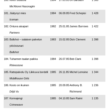
180.
Kiven sisässä
1984
17.05.85
Uri Barbash
1 500
Me'Ahorei Hasoragim
181.
Jäätynyt mies
1984
06.09.85
Fred Schepisi
1 428
Iceman
182.
Ontuva aisapari
1982
25.01.85
James Burrows
1 422
Partners
183.
Bullshot – salaisen palvelun
1983
15.02.85
Dick Clement
1 398
ykköstunari
Bullshot
184.
Tuhannen taalan paikka
1984
26.07.85
Bob Clark
1 398
Rhinestone
185.
Rattopalvelu Oy Liikkuva bordelli
1985
26.11.85
Michel Lemoine
1 344
Mobilhouse Girls
186.
Kosto on ikuinen
1985
20.09.85
Anthony B.
1 236
Déjà Vu
Richmond
187.
Konnajengi
1985
04.10.85
Sam Raimi
1 135
Crimewave