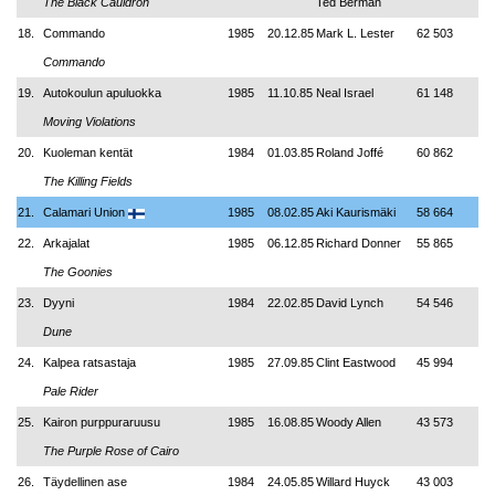
The Black Cauldron
Ted Berman
18.
Commando
1985
20.12.85
Mark L. Lester
62 503
Commando
19.
Autokoulun apuluokka
1985
11.10.85
Neal Israel
61 148
Moving Violations
20.
Kuoleman kentät
1984
01.03.85
Roland Joffé
60 862
The Killing Fields
21.
Calamari Union
1985
08.02.85
Aki Kaurismäki
58 664
22.
Arkajalat
1985
06.12.85
Richard Donner
55 865
The Goonies
23.
Dyyni
1984
22.02.85
David Lynch
54 546
Dune
24.
Kalpea ratsastaja
1985
27.09.85
Clint Eastwood
45 994
Pale Rider
25.
Kairon purppuraruusu
1985
16.08.85
Woody Allen
43 573
The Purple Rose of Cairo
26.
Täydellinen ase
1984
24.05.85
Willard Huyck
43 003