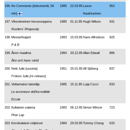
196.
No Comments [dokumentti, 56
1985
22.03.85
Lasse
953
min]
Naukkarinen
197.
Vihoviimeinen hevosooppera
1985
01.11.85
Hugh Wilson
931
Rustlers' Rhapsody
198.
Mestarihuijarit
1983
15.03.85
Hans Alfredson
925
P & B
199.
Åken maailma
1984
20.12.85
Allan Edwall
886
Åke och hans värld
200.
Neiti Julie [uusinta]
1951
25.01.85
Alf Sjöberg
837
Fröken Julie [re-release]
201.
Voittamaton taistelija
1985
15.11.85
Luigi Cozzi
833
Le avventure dell'incredibile
Ercole
202.
Kultainen salama
1983
06.12.85
Simon Wincer
723
Phar Lap
203.
Korsikalaiset veljekset
1984
29.03.85
Tommy Chong
633