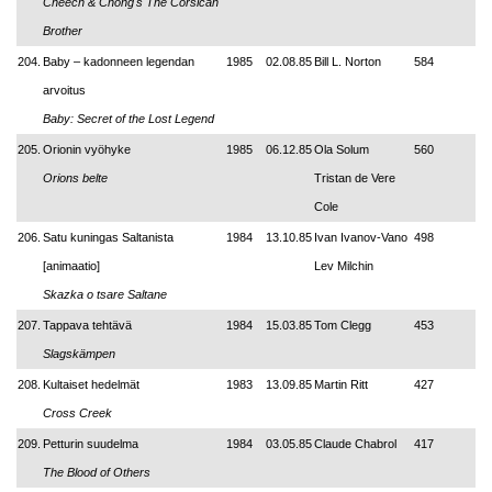
Cheech & Chong's The Corsican
Brother
204.
Baby – kadonneen legendan
1985
02.08.85
Bill L. Norton
584
arvoitus
Baby: Secret of the Lost Legend
205.
Orionin vyöhyke
1985
06.12.85
Ola Solum
560
Orions belte
Tristan de Vere
Cole
206.
Satu kuningas Saltanista
1984
13.10.85
Ivan Ivanov-Vano
498
[animaatio]
Lev Milchin
Skazka o tsare Saltane
207.
Tappava tehtävä
1984
15.03.85
Tom Clegg
453
Slagskämpen
208.
Kultaiset hedelmät
1983
13.09.85
Martin Ritt
427
Cross Creek
209.
Petturin suudelma
1984
03.05.85
Claude Chabrol
417
The Blood of Others