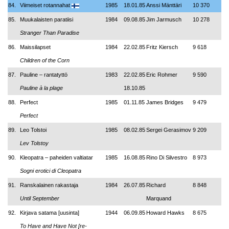
84.
Viimeiset rotannahat
1985
18.01.85
Anssi Mänttäri
10 370
85.
Muukalaisten paratiisi
1984
09.08.85
Jim Jarmusch
10 278
Stranger Than Paradise
86.
Maissilapset
1984
22.02.85
Fritz Kiersch
9 618
Children of the Corn
87.
Pauline – rantatyttö
1983
22.02.85
Eric Rohmer
9 590
Pauline à la plage
18.10.85
88.
Perfect
1985
01.11.85
James Bridges
9 479
Perfect
89.
Leo Tolstoi
1985
08.02.85
Sergei Gerasimov
9 209
Lev Tolstoy
90.
Kleopatra – paheiden valtiatar
1985
16.08.85
Rino Di Silvestro
8 973
Sogni erotici di Cleopatra
91.
Ranskalainen rakastaja
1984
26.07.85
Richard
8 848
Until September
Marquand
92.
Kirjava satama [uusinta]
1944
06.09.85
Howard Hawks
8 675
To Have and Have Not [re-