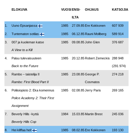
ELOKUVA
VUOSI
ENSI-
OHJAUS
KATSOJIA
ILTA
1.
Uuno Epsanjassa
1985
27.09.85
Ere Kokkonen
607 939
2.
Tuntematon sotilas
1985
06.12.85
Rauni Mollberg
589 914
3.
007 ja kuoleman katse
1985
09.08.85
John Glen
376 687
A View to a Kill
4.
Paluu tulevaisuuteen
1985
20.12.85
Robert Zemeckis
288 948
Back to the Future
(291 974)
5.
Rambo – taistelija II
1985
23.08.85
George P.
274 218
Rambo: First Blood Part II
Cosmatos
6.
Poliisiopisto 2: Eka komennus
1985
02.08.85
Jerry Paris
269 165
Police Academy 2: Their First
Assignment
7.
Beverly Hills -kyttä
1984
15.03.85
Martin Brest
245 036
Beverly Hills Cop
8.
Hei kliffaa hei!
1985
08.02.85
Ere Kokkonen
193 130