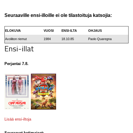
Seuraaville ensi-illoille ei ole tilastoituja katsojia:
ELOKUVA
VUOSI
ENSI-ILTA
OHJAUS
Avoliiton riemut
1984
18.10.85
Paolo Quaregna
Ensi-illat
Perjantai 7.8.
Lisää ensi-iltoja
Seuraavat kotimaiset: