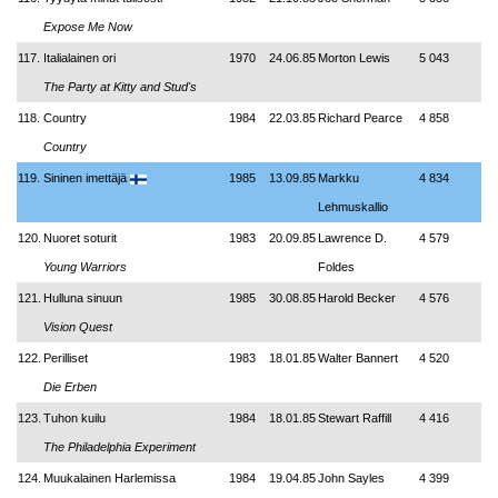
Expose Me Now
117.
Italialainen ori
1970
24.06.85
Morton Lewis
5 043
The Party at Kitty and Stud's
118.
Country
1984
22.03.85
Richard Pearce
4 858
Country
119.
Sininen imettäjä
1985
13.09.85
Markku
4 834
Lehmuskallio
120.
Nuoret soturit
1983
20.09.85
Lawrence D.
4 579
Young Warriors
Foldes
121.
Hulluna sinuun
1985
30.08.85
Harold Becker
4 576
Vision Quest
122.
Perilliset
1983
18.01.85
Walter Bannert
4 520
Die Erben
123.
Tuhon kuilu
1984
18.01.85
Stewart Raffill
4 416
The Philadelphia Experiment
124.
Muukalainen Harlemissa
1984
19.04.85
John Sayles
4 399