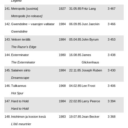
Legend
141.
Metropolis [uusinta]
1927
31.05.85
Fritz Lang
3 467
Metropolis [re-release]
142.
Gwendoline – vaarojen valtiatar
1984
06.09.85
Just Jaeckin
3 466
Gwendoline
143.
Veitsen terällä
1984
05.04.85
John Byrum
3 453
The Razor's Edge
144.
Exterminator
1980
16.08.85
James
3 438
The Exterminator
Glickenhaus
145.
Salainen siirto
1984
22.11.85
Joseph Ruben
3 430
Dreamscape
146.
Tulikannus
1968
04.02.85
Lee Frost
3 406
Hot Spur
147.
Hard to Hold
1984
22.02.85
Larry Peerce
3 394
Hard to Hold
148.
Intohimon ja koston kesä
1983
19.07.85
Jean Becker
3 368
L'été meurtrier