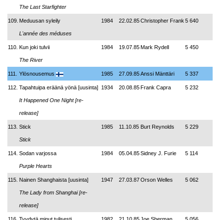
The Last Starfighter
109.
Meduusan syleily
1984
22.02.85
Christopher Frank
5 640
L'année des méduses
110.
Kun joki tulvii
1984
19.07.85
Mark Rydell
5 450
The River
111.
Ylösnousemus
1985
27.09.85
Anssi Mänttäri
5 337
112.
Tapahtuipa eräänä yönä [uusinta]
1934
20.08.85
Frank Capra
5 232
It Happened One Night [re-
release]
113.
Stick
1985
11.10.85
Burt Reynolds
5 229
Stick
114.
Sodan varjossa
1984
05.04.85
Sidney J. Furie
5 114
Purple Hearts
115.
Nainen Shanghaista [uusinta]
1947
27.03.87
Orson Welles
5 062
The Lady from Shanghai [re-
release]
116.
Tyydytä minut tulisesti
1982
21.10.85
Joe Sherman
5 056