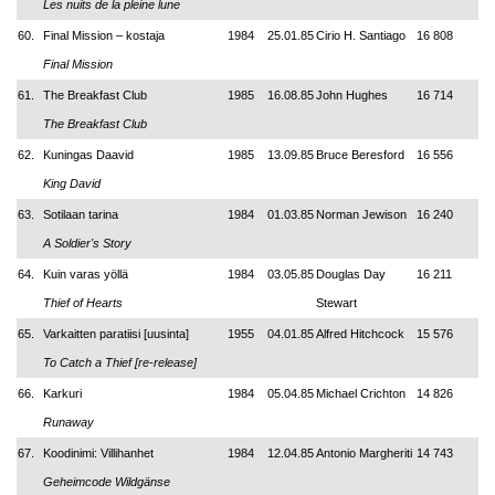
Les nuits de la pleine lune
60.
Final Mission – kostaja
1984
25.01.85
Cirio H. Santiago
16 808
Final Mission
61.
The Breakfast Club
1985
16.08.85
John Hughes
16 714
The Breakfast Club
62.
Kuningas Daavid
1985
13.09.85
Bruce Beresford
16 556
King David
63.
Sotilaan tarina
1984
01.03.85
Norman Jewison
16 240
A Soldier's Story
64.
Kuin varas yöllä
1984
03.05.85
Douglas Day
16 211
Thief of Hearts
Stewart
65.
Varkaitten paratiisi [uusinta]
1955
04.01.85
Alfred Hitchcock
15 576
To Catch a Thief [re-release]
66.
Karkuri
1984
05.04.85
Michael Crichton
14 826
Runaway
67.
Koodinimi: Villihanhet
1984
12.04.85
Antonio Margheriti
14 743
Geheimcode Wildgänse