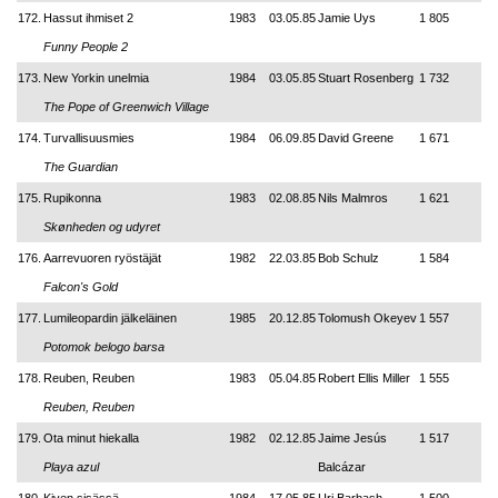
172.
Hassut ihmiset 2
1983
03.05.85
Jamie Uys
1 805
Funny People 2
173.
New Yorkin unelmia
1984
03.05.85
Stuart Rosenberg
1 732
The Pope of Greenwich Village
174.
Turvallisuusmies
1984
06.09.85
David Greene
1 671
The Guardian
175.
Rupikonna
1983
02.08.85
Nils Malmros
1 621
Skønheden og udyret
176.
Aarrevuoren ryöstäjät
1982
22.03.85
Bob Schulz
1 584
Falcon's Gold
177.
Lumileopardin jälkeläinen
1985
20.12.85
Tolomush Okeyev
1 557
Potomok belogo barsa
178.
Reuben, Reuben
1983
05.04.85
Robert Ellis Miller
1 555
Reuben, Reuben
179.
Ota minut hiekalla
1982
02.12.85
Jaime Jesús
1 517
Playa azul
Balcázar