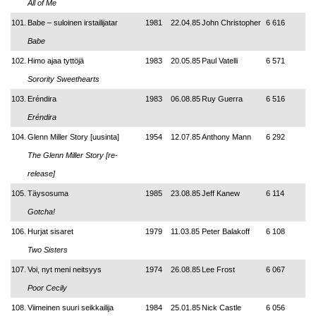
All of Me
101.
Babe – suloinen irstailijatar
1981
22.04.85
John Christopher
6 616
Babe
102.
Himo ajaa tyttöjä
1983
20.05.85
Paul Vatelli
6 571
Sorority Sweethearts
103.
Eréndira
1983
06.08.85
Ruy Guerra
6 516
Eréndira
104.
Glenn Miller Story [uusinta]
1954
12.07.85
Anthony Mann
6 292
The Glenn Miller Story [re-
release]
105.
Täysosuma
1985
23.08.85
Jeff Kanew
6 114
Gotcha!
106.
Hurjat sisaret
1979
11.03.85
Peter Balakoff
6 108
Two Sisters
107.
Voi, nyt meni neitsyys
1974
26.08.85
Lee Frost
6 067
Poor Cecily
108.
Viimeinen suuri seikkailija
1984
25.01.85
Nick Castle
6 056