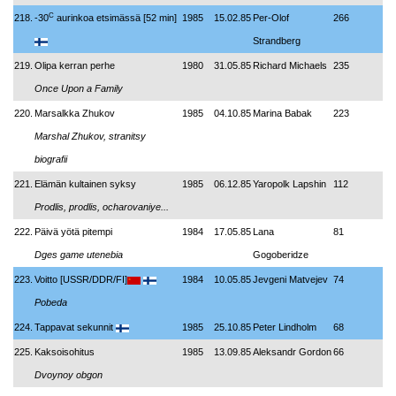
C
218.
-30
aurinkoa etsimässä [52 min]
1985
15.02.85
Per-Olof
266
Strandberg
219.
Olipa kerran perhe
1980
31.05.85
Richard Michaels
235
Once Upon a Family
220.
Marsalkka Zhukov
1985
04.10.85
Marina Babak
223
Marshal Zhukov, stranitsy
biografii
221.
Elämän kultainen syksy
1985
06.12.85
Yaropolk Lapshin
112
Prodlis, prodlis, ocharovaniye...
222.
Päivä yötä pitempi
1984
17.05.85
Lana
81
Dges game utenebia
Gogoberidze
223.
Voitto [USSR/DDR/FI]
1984
10.05.85
Jevgeni Matvejev
74
Pobeda
224.
Tappavat sekunnit
1985
25.10.85
Peter Lindholm
68
225.
Kaksoisohitus
1985
13.09.85
Aleksandr Gordon
66
Dvoynoy obgon