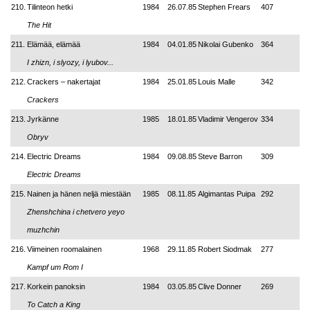
210.
Tilinteon hetki
1984
26.07.85
Stephen Frears
407
The Hit
211.
Elämää, elämää
1984
04.01.85
Nikolai Gubenko
364
I zhizn, i slyozy, i lyubov...
212.
Crackers – nakertajat
1984
25.01.85
Louis Malle
342
Crackers
213.
Jyrkänne
1985
18.01.85
Vladimir Vengerov
334
Obryv
214.
Electric Dreams
1984
09.08.85
Steve Barron
309
Electric Dreams
215.
Nainen ja hänen neljä miestään
1985
08.11.85
Algimantas Puipa
292
Zhenshchina i chetvero yeyo
muzhchin
216.
Viimeinen roomalainen
1968
29.11.85
Robert Siodmak
277
Kampf um Rom I
217.
Korkein panoksin
1984
03.05.85
Clive Donner
269
To Catch a King