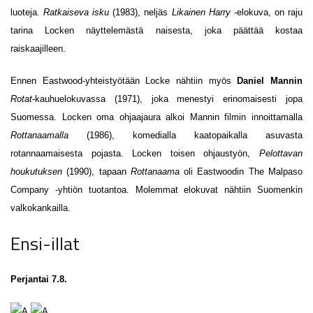
luoteja.
Ratkaiseva isku
(1983), neljäs
Likainen Harry
-elokuva, on raju
tarina Locken näyttelemästä naisesta, joka päättää kostaa
raiskaajilleen.
Ennen Eastwood-yhteistyötään Locke nähtiin myös
Daniel Mannin
Rotat
-kauhuelokuvassa (1971), joka menestyi erinomaisesti jopa
Suomessa. Locken oma ohjaajaura alkoi Mannin filmin innoittamalla
Rottanaamalla
(1986), komedialla kaatopaikalla asuvasta
rotannaamaisesta pojasta. Locken toisen ohjaustyön,
Pelottavan
houkutuksen
(1990), tapaan
Rottanaama
oli Eastwoodin The Malpaso
Company -yhtiön tuotantoa. Molemmat elokuvat nähtiin Suomenkin
valkokankailla.
Ensi-illat
Perjantai 7.8.