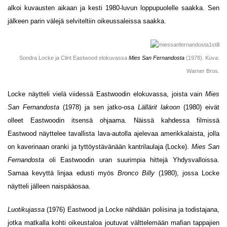
alkoi kuvausten aikaan ja kesti 1980-luvun loppupuolelle saakka. Sen
jälkeen parin välejä selviteltiin oikeussaleissa saakka.
Sondra Locke ja Clint Eastwood elokuvassa
Mies San Fernandosta
(1978). Kuva:
Warner Bros.
Locke näytteli vielä viidessä Eastwoodin elokuvassa, joista vain
Mies
San Fernandosta
(1978) ja sen jatko-osa
Lällärit lakoon
(1980) eivät
olleet Eastwoodin itsensä ohjaama. Näissä kahdessa filmissä
Eastwood näyttelee tavallista lava-autolla ajelevaa amerikkalaista, jolla
on kaverinaan oranki ja tyttöystävänään kantrilaulaja (Locke).
Mies San
Fernandosta
oli Eastwoodin uran suurimpia hittejä Yhdysvalloissa.
Samaa kevyttä linjaa edusti myös
Bronco Billy
(1980), jossa Locke
näytteli jälleen naispääosaa.
Luotikujassa
(1976) Eastwood ja Locke nähdään poliisina ja todistajana,
jotka matkalla kohti oikeustaloa joutuvat välttelemään mafian tappajien