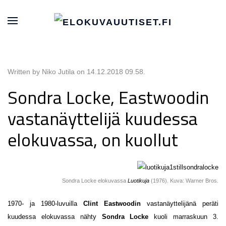
Written by Niko Jutila on
14.12.2018 09.58
.
Sondra Locke, Eastwoodin
vastanäyttelijä kuudessa
elokuvassa, on kuollut
Sondra Locke elokuvassa
Luotikuja
(1976). Kuva: Warner Bros.
1970- ja 1980-luvuilla
Clint Eastwoodin
vastanäyttelijänä peräti
kuudessa elokuvassa nähty
Sondra Locke
kuoli marraskuun 3.