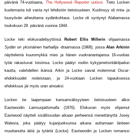
päivänä 74-vuotiaana,
The Hollywood Reporter uutisoi
. Tieto Locken
kuolemasta tuli vasta nyt lehdistön tietoisuuteen. Kuolinsyy oli rinta- ja
luusyövän aiheuttama sydänkohtaus. Locke oli syntynyt Alabamassa
toukokuun 28. päivänä vuonna 1944.
Locke teki elokuvadebyyttinsä
Robert Ellis Millerin
ohjaamassa
Sydän on yksinäinen harhailija
-draamassa (1968), jossa
Alan Arkinin
näyttelemä kuuromykkä mies ja hänen vuokranantajansa 16-vuotias
tytär rakastuvat toisiinsa. Locke päätyi rooliin kykyjenetsintäkilpailun
kautta, valehdellen ikänsä. Arkin ja Locke saivat molemmat Oscar-
ehdokkuudet rooleistaan, ja 24-vuotiaan Locken tapauksessa
ehdokkuus jäi myös uran ainoaksi.
Locken tie laajempaan kansainvälisyyteen tietoisuuteen alkoi
Eastwoodin
Lainsuojattomalla
(1976). Elokuvan myös ohjannut
Eastwood näytteli sisällissodan aikaan perheensä menettänyttä Josey
Walesia, joka päätyy kujanjuoksunsa aikana auttamaan länteen
muuttanutta äitiä ja tytärtä (Locke). Eastwoodin ja Locken romanssi