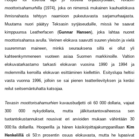
moottorisahamurhilla
(1974), joka on nimensä mukainen kauhuelokuva
ihmisnahasta tehtyyn naamioon pukeutuvasta sarjamurhaajasta.
Muutama nuori päätyy Teksasin syrjäseuduille, missä he saavat
kimppuunsa Leatherfacen (
Gunnar Hansen
), joka lahtaa nuoret
moottorisahansa avulla. Verinen elokuva saavutti suuren yleisön ja vielä
suuremman maineen, minkä seurauksena sillä ei ollut yli
kahteenkymmeneen vuoteen asiaa Suomen markkinoille. Valtion
elokuvatarkastamo tarkasti elokuvan vuosina 1990 ja 1994 ja
molemmilla kerroilla elokuvan esittäminen kiellettiin. Esityslupa heltisi
vasta vuonna 1996, jolloin se sai pienen teatterilevityksen ja keräsi
reilut seitsemäntuhatta katsojaa.
Texasin moottorisahamurhien
kuvausbudjetti oli 60 000 dollaria, vajaat
300 000 nykydollaria, mutta jälkituotantovaiheessa sen
tuotantokustannukset nousivat eri arvioiden mukaan vähintään 30
000:lla dollarilla. Hooperilla ja hänen käsikirjoittajakumppanillaan
Kim
Henkelillä
oli 50:n prosentin osuus elokuvasta, mutta he lupasivat