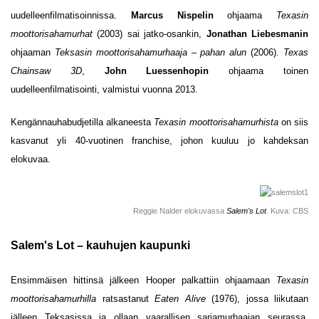
uudelleenfilmatisoinnissa.
Marcus Nispelin
ohjaama
Texasin
moottorisahamurhat
(2003) sai jatko-osankin,
Jonathan Liebesmanin
ohjaaman
Teksasin moottorisahamurhaaja – pahan alun
(2006).
Texas
Chainsaw 3D
,
John Luessenhopin
ohjaama toinen
uudelleenfilmatisointi, valmistui vuonna 2013.
Kengännauhabudjetilla alkaneesta
Texasin moottorisahamurhista
on siis
kasvanut yli 40-vuotinen franchise, johon kuuluu jo kahdeksan
elokuvaa.
Reggie Nalder elokuvassa
Salem's Lot
. Kuva: CBS
Salem's Lot – kauhujen kaupunki
Ensimmäisen hittinsä jälkeen Hooper palkattiin ohjaamaan
Texasin
moottorisahamurhilla
ratsastanut
Eaten Alive
(1976), jossa liikutaan
jälleen Teksasissa ja ollaan vaarallisen sarjamurhaajan seurassa.