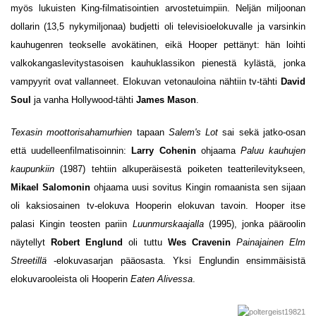
myös lukuisten King-filmatisointien arvostetuimpiin. Neljän miljoonan
dollarin (13,5 nykymiljonaa) budjetti oli televisioelokuvalle ja varsinkin
kauhugenren teokselle avokätinen, eikä Hooper pettänyt: hän loihti
valkokangaslevitystasoisen kauhuklassikon pienestä kylästä, jonka
vampyyrit ovat vallanneet. Elokuvan vetonauloina nähtiin tv-tähti
David
Soul
ja vanha Hollywood-tähti
James Mason
.
Texasin moottorisahamurhien
tapaan
Salem's Lot
sai sekä jatko-osan
että uudelleenfilmatisoinnin:
Larry Cohenin
ohjaama
Paluu kauhujen
kaupunkiin
(1987) tehtiin alkuperäisestä poiketen teatterilevitykseen,
Mikael Salomonin
ohjaama uusi sovitus Kingin romaanista sen sijaan
oli kaksiosainen tv-elokuva Hooperin elokuvan tavoin. Hooper itse
palasi Kingin teosten pariin
Luunmurskaajalla
(1995), jonka pääroolin
näytellyt
Robert Englund
oli tuttu
Wes Cravenin
Painajainen Elm
Streetillä
-elokuvasarjan pääosasta. Yksi Englundin ensimmäisistä
elokuvarooleista oli Hooperin
Eaten Alivessa
.