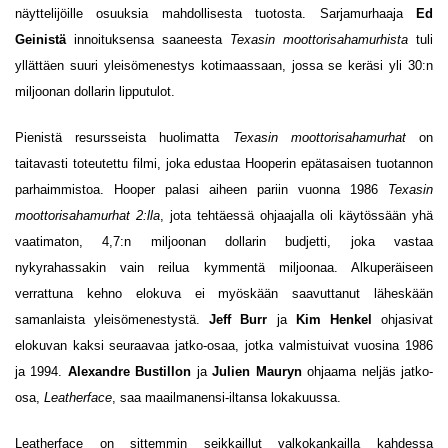
näyttelijöille osuuksia mahdollisesta tuotosta. Sarjamurhaaja
Ed
Geinistä
innoituksensa saaneesta
Texasin moottorisahamurhista
tuli
yllättäen suuri yleisömenestys kotimaassaan, jossa se keräsi yli 30:n
miljoonan dollarin lipputulot.
Pienistä resursseista huolimatta
Texasin moottorisahamurhat
on
taitavasti toteutettu filmi, joka edustaa Hooperin epätasaisen tuotannon
parhaimmistoa. Hooper palasi aiheen pariin vuonna 1986
Texasin
moottorisahamurhat 2:lla
, jota tehtäessä ohjaajalla oli käytössään yhä
vaatimaton, 4,7:n miljoonan dollarin budjetti, joka vastaa
nykyrahassakin vain reilua kymmentä miljoonaa. Alkuperäiseen
verrattuna kehno elokuva ei myöskään saavuttanut läheskään
samanlaista yleisömenestystä.
Jeff Burr
ja
Kim Henkel
ohjasivat
elokuvan kaksi seuraavaa jatko-osaa, jotka valmistuivat vuosina 1986
ja 1994.
Alexandre Bustillon
ja
Julien Mauryn
ohjaama neljäs jatko-
osa,
Leatherface
,
saa maailmanensi-iltansa lokakuussa.
Leatherface on sittemmin seikkaillut valkokankailla kahdessa