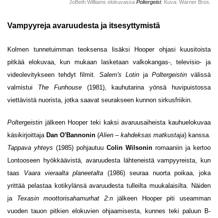
JoBeth Williams elokuvassa
Poltergeist
. Kuva: Warner Bros.
Vampyyreja avaruudesta ja itsesyttymistä
Kolmen tunnetuimman teoksensa lisäksi Hooper ohjasi kuusitoista
pitkää elokuvaa, kun mukaan lasketaan valkokangas-, televisio- ja
videolevitykseen tehdyt filmit.
Salem's Lotin
ja
Poltergeistin
välissä
valmistui
The Funhouse
(1981), kauhutarina yönsä huvipuistossa
viettävistä nuorista, jotka saavat seurakseen kunnon sirkusfriikin.
Poltergeistin
jälkeen Hooper teki kaksi avaruusaiheista kauhuelokuvaa
käsikirjoittaja
Dan O'Bannonin
(
Alien – kahdeksas matkustaja
) kanssa.
Tappava yhteys
(1985) pohjautuu
Colin Wilsonin
romaaniin ja kertoo
Lontooseen hyökkäävistä, avaruudesta lähteneistä vampyyreista, kun
taas
Vaara vieraalta planeetalta
(1986) seuraa nuorta poikaa, joka
yrittää pelastaa kotikylänsä avaruudesta tulleilta muukalaisilta. Näiden
ja
Texasin moottorisahamurhat 2:n
jälkeen Hooper piti useamman
vuoden tauon pitkien elokuvien ohjaamisesta, kunnes teki paluun B-