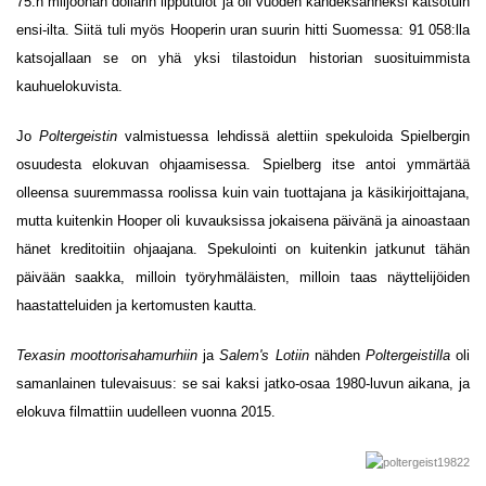
75:n miljoonan dollarin lipputulot ja oli vuoden kahdeksanneksi katsotuin
ensi-ilta. Siitä tuli myös Hooperin uran suurin hitti Suomessa: 91 058:lla
katsojallaan se on yhä yksi tilastoidun historian suosituimmista
kauhuelokuvista.
Jo
Poltergeistin
valmistuessa lehdissä alettiin spekuloida Spielbergin
osuudesta elokuvan ohjaamisessa. Spielberg itse antoi ymmärtää
olleensa suuremmassa roolissa kuin vain tuottajana ja käsikirjoittajana,
mutta kuitenkin Hooper oli kuvauksissa jokaisena päivänä ja ainoastaan
hänet kreditoitiin ohjaajana. Spekulointi on kuitenkin jatkunut tähän
päivään saakka, milloin työryhmäläisten, milloin taas näyttelijöiden
haastatteluiden ja kertomusten kautta.
Texasin moottorisahamurhiin
ja
Salem's Lotiin
nähden
Poltergeistilla
oli
samanlainen tulevaisuus: se sai kaksi jatko-osaa 1980-luvun aikana, ja
elokuva filmattiin uudelleen vuonna 2015.