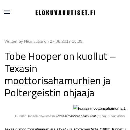
Written by Niko Jutila on
27.08.2017 18.35
.
Tobe Hooper on kuollut –
Texasin
moottorisahamurhien ja
Poltergeistin ohjaaja
Gunnar Hansen elokuvassa
Texasin moottorisahamurhat
(1974). Kuva: Vortex
Texasin moottorisahamurhista
(1974)
ja
Poltergeistista
(1982) tunnettu