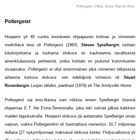
Poltergeist (1982). Kuva: Warner Bros.
Poltergeist
Hooperin yli 40 vuotta kestäneen ohjaajauran kolmas ja viimeinen
merkittävä teos oli
Poltergeist
(1982).
Steven Spielbergin
osittain
käsikirjoittama ja tuottama elokuva on kauhutarina tavallisesta
amerikkalaisesta perheestä, jonka kotitalo on joutunut kummitusten
riivaamaksi.
Poltergeist
ei ollut ensimmäinen eikä viimeinen tällaisesta
aiheesta kertova elokuva: sen edeltäjistä viimeisin oli
Stuart
Rosenbergin
Luojan tähden, paetkaa!
(1979) eli
The Amityville Horror
.
Poltergeist
sai ensi-iltansa vain viikkoa ennen
Spielbergin itsensä
ohjaamaa
E.T. the Extra-Terrestrialia
, joka teki selvää jälkeä kaikkien
maiden lippuluukuilla. Hooperin elokuva jäi auttamatta Spielbergin oman
varjoon, vaikka
Poltergeistkin
oli huomattava menestys: 10,7 miljoonaa
dollaria (27 nykymiljoonaa) maksanut elokuva keräsi Yhdysvalloissa yli