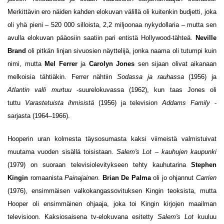
Merkittävin ero näiden kahden elokuvan välillä oli kuitenkin budjetti, joka
oli yhä pieni – 520 000 silloista, 2,2 miljoonaa nykydollaria – mutta sen
avulla elokuvan pääosiin saatiin pari entistä Hollywood-tähteä.
Neville
Brand
oli pitkän linjan sivuosien näyttelijä, jonka naama oli tutumpi kuin
nimi, mutta
Mel Ferrer
ja
Carolyn Jones
sen sijaan olivat aikanaan
melkoisia tähtiäkin. Ferrer nähtiin
Sodassa ja rauhassa
(1956) ja
Atlantin valli murtuu
-suurelokuvassa (1962), kun taas Jones oli
tuttu
Varastetuista ihmisistä
(1956) ja television
Addams Family
-
sarjasta (1964–1966).
Hooperin uran kolmesta täysosumasta kaksi viimeistä valmistuivat
muutama vuoden sisällä toisistaan.
Salem's Lot – kauhujen kaupunki
(1979) on suoraan televisiolevitykseen tehty kauhutarina
Stephen
Kingin
romaanista
Painajainen
.
Brian De Palma
oli jo ohjannut
Carrien
(1976), ensimmäisen valkokangassovituksen Kingin teoksista, mutta
Hooper oli ensimmäinen ohjaaja, joka toi Kingin kirjojen maailman
televisioon. Kaksiosaisena tv-elokuvana esitetty
Salem's Lot
kuuluu