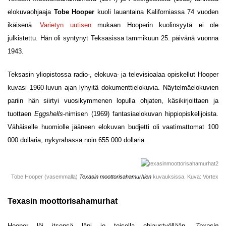
elokuvaohjaaja
Tobe Hooper
kuoli lauantaina Kaliforniassa 74 vuoden
ikäisenä.
Varietyn uutisen
mukaan Hooperin kuolinsyytä ei ole
julkistettu. Hän oli syntynyt Teksasissa tammikuun 25. päivänä vuonna
1943.
Teksasin yliopistossa radio-, elokuva- ja televisioalaa opiskellut Hooper
kuvasi 1960-luvun ajan lyhyitä dokumenttielokuvia. Näytelmäelokuvien
pariin hän siirtyi vuosikymmenen lopulla ohjaten, käsikirjoittaen ja
tuottaen
Eggshells
-nimisen (1969) fantasiaelokuvan hippiopiskelijoista.
Vähäiselle huomiolle jääneen elokuvan budjetti oli vaatimattomat 100
000 dollaria, nykyrahassa noin 655 000 dollaria.
Tobe Hooper (vasemmalla)
Texasin moottorisahamurhien
kuvauksissa. Kuva: Vortex
Texasin moottorisahamurhat
Hooper löi itsensä läpi jo toisella ohjaustyöllään,
Texasin