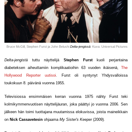
Bruce McGill, Stephen Furst ja John Belushi
Delta-jengissä
. Kuva: Universal Pictures
Delta-jengistä
tuttu näyttelijä
Stephen Furst
kuoli perjantaina
diabeteksen aiheuttamiin komplikaatioihin 63 vuoden ikäisenä,
The
Hollywood Reporter uutisoi
. Furst oli syntynyt Yhdysvalloissa
toukokuun 8. päivänä vuonna 1955.
Televisiossa ensimmäisen kerran vuonna 1975 nähty Furst teki
kolmikymmenvuotisen näyttelijäuran, joka päättyi jo vuonna 2006. Sen
jälkeen hän toimi tuottajana muutamissa elokuvissa, joista maineikkain
on
Nick Cassavetesin
ohjaama
My Sister's Keeper
(2009).