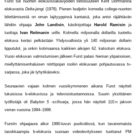
Furst tuli nuorten elokuvissakävijöiden tietoisuuteen Kent Dorfmanina
elokuvasta
Delta-jengi
(1978). Pienen budjetin komedia college-nuorten
bilettämisestä on oman lajityyppinsä kantaisä, joka antoi räjähtävän
lähdön ohjaaja
John Landisin
, käsikirjoittaja
Harold Ramisin
ja
tuottaja
Ivan Reitmanin
urille. Kolmella miljoonalla dollarilla tuotettu
elokuva keräsi pelkästään Yhdysvalloista yli 140 miljoonan dollarin
lipputulot, ja onkin kotimaansa kaikkien aikojen 62. katsotuin elokuva.
Vuosi elokuvan valmistumisen jälkeen Furst palasi hieman ylipainoisen,
miellyttämisenhaluisen nörttipojan rooliin elokuvaan pohjautuvassa tv-
sarjassa, joka jäi lyhytikäiseksi.
Seuraavien vajaan kolmen vuosikymmenen aikana Furst näytteli
lukuisissa b-elokuvissa ja televisiotuotannoissa. Suurin yksittäinen
työllistäjä oli
Babylon 5
-scifisarja, jossa hän näytteli 110:n jakson
verran vuosina 1994–1998.
Furstin ohjaajaura alkoi 1990-luvun puolivälissä, kun tavanomaista
tasokkaampia b-elokuvia suoraan videolevitykseen tuottanut PM