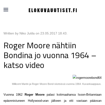
Written by Niko Jutila on
23.05.2017 18.43
.
Roger Moore nähtiin
Bondina jo vuonna 1964 –
katso video
Millicent Martin ja Roger Moore Bond-sketsissä vuonna 1964. Kuvankaappaus.
Vuonna 1962
Roger
Moore
palasi kotimaahansa Isoon-Britanniaan
epäonnistuneen Hollywood-uran jälkeen ja otti vastaan pääosan