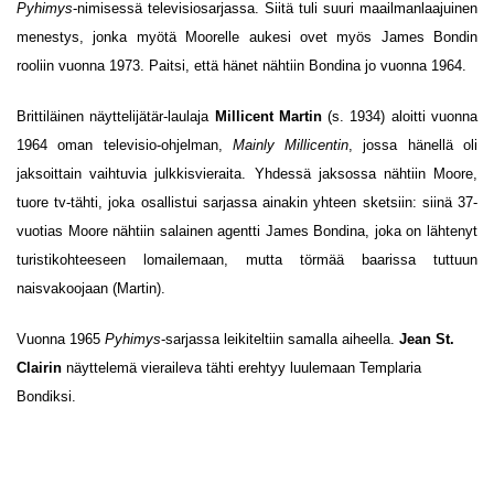
Pyhimys
-nimisessä televisiosarjassa. Siitä tuli suuri maailmanlaajuinen
menestys, jonka myötä Moorelle aukesi ovet myös James Bondin
rooliin vuonna 1973. Paitsi, että hänet nähtiin Bondina jo vuonna 1964.
Brittiläinen näyttelijätär-laulaja
Millicent Martin
(s. 1934) aloitti vuonna
1964 oman televisio-ohjelman,
Mainly Millicentin
, jossa hänellä oli
jaksoittain vaihtuvia julkkisvieraita. Yhdessä jaksossa nähtiin Moore,
tuore tv-tähti, joka osallistui sarjassa ainakin yhteen sketsiin: siinä 37-
vuotias Moore nähtiin salainen agentti James Bondina, joka on lähtenyt
turistikohteeseen lomailemaan, mutta törmää baarissa tuttuun
naisvakoojaan (Martin).
Vuonna 1965
Pyhimys
-sarjassa leikiteltiin samalla aiheella.
Jean St.
Clairin
näyttelemä vieraileva tähti erehtyy luulemaan Templaria
Bondiksi.