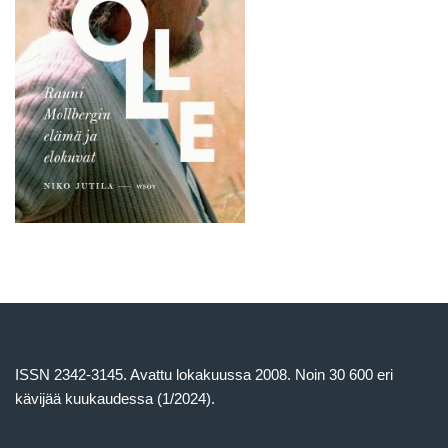
ISSN 2342-3145. Avattu lokakuussa 2008. Noin 30 600 eri
kävijää kuukaudessa (1/2024).