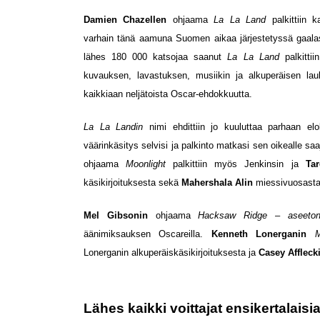
Damien Chazellen
ohjaama
La La Land
palkittiin k
varhain tänä aamuna Suomen aikaa järjestetyssä gaal
lähes 180 000 katsojaa saanut
La La Land
palkitti
kuvauksen, lavastuksen, musiikin ja alkuperäisen lau
kaikkiaan neljätoista Oscar-ehdokkuutta.
La La Landin
nimi ehdittiin jo kuuluttaa parhaan e
väärinkäsitys selvisi ja palkinto matkasi sen oikealle saa
ohjaama
Moonlight
palkittiin myös Jenkinsin ja
Ta
käsikirjoituksesta sekä
Mahershala Alin
miessivuosasta
Mel Gibsonin
ohjaama
Hacksaw Ridge – aseeton 
äänimiksauksen Oscareilla.
Kenneth Lonerganin
Lonerganin alkuperäiskäsikirjoituksesta ja
Casey Affleck
Lähes kaikki voittajat ensikertalaisi