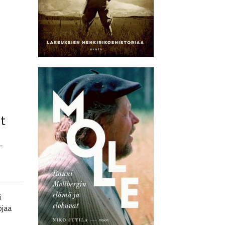
t
–
i
ojaa