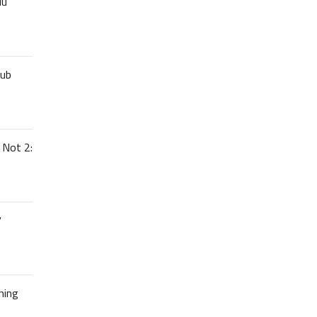
uu
lub
 Not 2:
7
hing