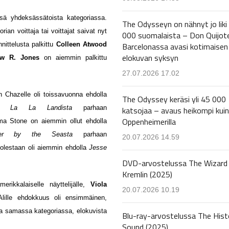
nsä yhdeksässätoista kategoriassa.
The Odysseyn on nähnyt jo liki
an voittaja tai voittajat saivat nyt
000 suomalaista – Don Quijot
Barcelonassa avasi kotimaisen
ittelusta palkittu
Colleen Atwood
elokuvan syksyn
ew R. Jones
on aiemmin palkittu
27.07.2026 17.02
 Chazelle oli toissavuonna ehdolla
The Odyssey keräsi yli 45 000
ta.
La La Landista
parhaan
katsojaa – avaus heikompi kuin
Oppenheimerilla
mma Stone on aiemmin ollut ehdolla
ster by the Seasta
parhaan
20.07.2026 14.59
olestaan oli aiemmin ehdolla
Jesse
DVD-arvostelussa The Wizard 
Kremlin (2025)
erikkalaiselle näyttelijälle,
Viola
20.07.2026 10.19
Alille ehdokkuus oli ensimmäinen
,
lla samassa kategoriassa,
elokuvista
Blu-ray-arvostelussa The Hist
Sound (2025)