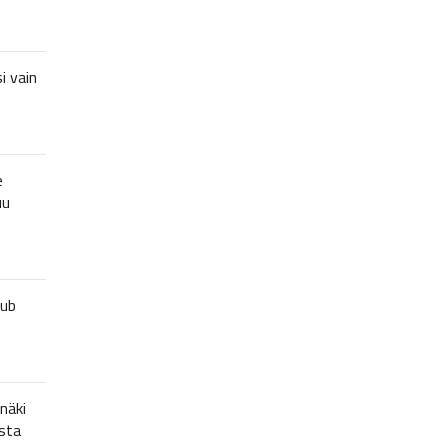
i vain
e
uu
lub
näki
sta