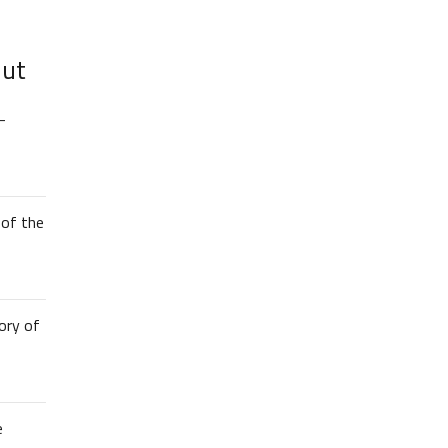
lut
–
of the
ory of
e