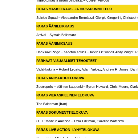
Ihmeotukset ja niiden olinpaikat – Colleen Atwood
PARAS MASKEERAUS- JA HIUSSUUNNITTELU
Suicide Squad – Alessandro Bertolazzi, Giorgio Gregorini, Christop
PARAS ÄÄNILEIKKAUS
Arrival – Sylvain Bellemare
PARAS ÄÄNIMIKSAUS
Hacksaw Ridge – aseeton sotilas – Kevin O'Connell, Andy Wright, 
PARHAAT VISUAALISET TEHOSTEET
Viidakkokirja – Robert Legato, Adam Valdez, Andrew R. Jones, Da
PARAS ANIMAATIOELOKUVA
Zootropolis – eläinten kaupunki – Byron Howard, Chris Moore, Clar
PARAS VIERASKIELINEN ELOKUVA
The Salesman (Iran)
PARAS DOKUMENTTIELOKUVA
O. J.: Made in America – Ezra Edelman, Caroline Waterlow
PARAS LIVE ACTION -LYHYTELOKUVA