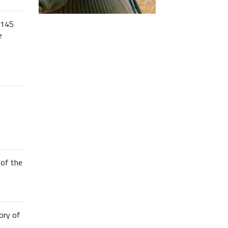
 145
e
of the
ory of