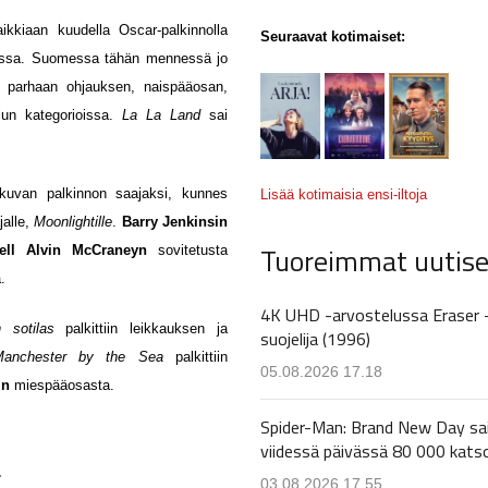
aikkiaan kuudella Oscar-palkinnolla
Seuraavat kotimaiset:
assa.
Suomessa tähän mennessä jo
in parhaan ohjauksen, naispääosan,
lun kategorioissa.
La La Land
sai
lokuvan palkinnon saajaksi, kunnes
Lisää kotimaisia ensi-iltoja
jalle,
Moonlightille
.
Barry Jenkinsin
Tuoreimmat uutise
rell Alvin McCraneyn
sovitetusta
.
4K UHD -arvostelussa Eraser 
sotilas
palkittiin leikkauksen ja
suojelija (1996)
Manchester by the Sea
palkittiin
05.08.2026 17.18
in
miespääosasta.
Spider-Man: Brand New Day sa
viidessä päivässä 80 000 kats
a
03.08.2026 17.55