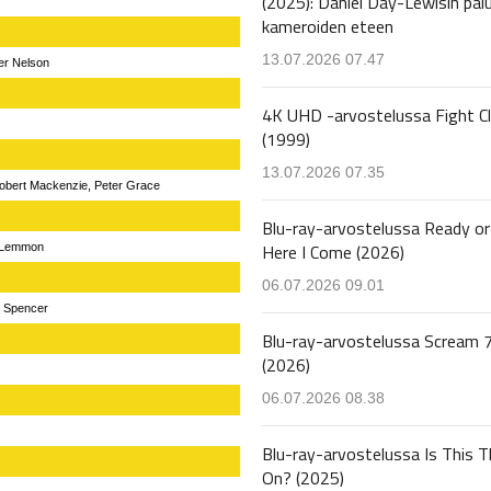
(2025): Daniel Day-Lewisin pal
kameroiden eteen
13.07.2026 07.47
her Nelson
4K UHD -arvostelussa Fight C
(1999)
13.07.2026 07.35
Robert Mackenzie, Peter Grace
Blu-ray-arvostelussa Ready or
Here I Come (2026)
n Lemmon
06.07.2026 09.01
k Spencer
Blu-ray-arvostelussa Scream 
(2026)
06.07.2026 08.38
Blu-ray-arvostelussa Is This T
On? (2025)