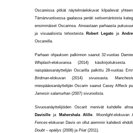
Oscareissa pitkät näytelmäelokuvat kilpailevat yhtee
Tämänvuotisessa gaalassa peräti seitsemäntoista kategori
ensimmäiset Oscarinsa. Ainoastaan parhaasta pukusuunn
ja visuaalisista tehosteista
Robert Legato
ja
Andr
Oscareilla.
Parhaan ohjauksen palkinnon saanut 32-vuotias Damien
Whiplash
-elokuvansa (2014) käsikirjoitukses
naispääosanäyttelijän Oscarilla palkittu 28-vuotias E
Birdman
-elokuvan (2014) sivuosasta.
Manche
miespääosanäyttelijän Oscarin saanut Casey Affleck pu
Jamesin salamurhan
(2007) sivuroolista.
Sivuosanäyttelijöiden Oscarit menivät kahdelle afroam
Davisille
ja
Mahershala Alille
.
Moonlight
-elokuvan 
Fences
-elokuvan Davis on ollut aiemmin kahdesti ehdo
Doubt – epäilys
(2008) ja
Piiat
(2011).