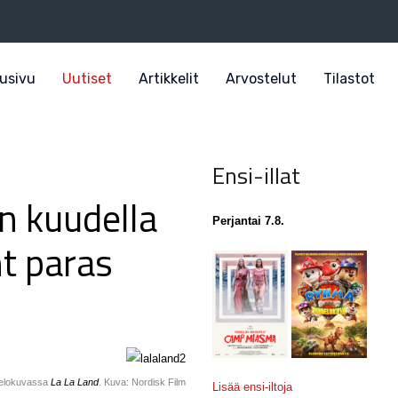
usivu
Uutiset
Artikkelit
Arvostelut
Tilastot
Ensi-illat
in kuudella
Perjantai 7.8.
ht paras
 elokuvassa
La La Land
. Kuva: Nordisk Film
Lisää ensi-iltoja