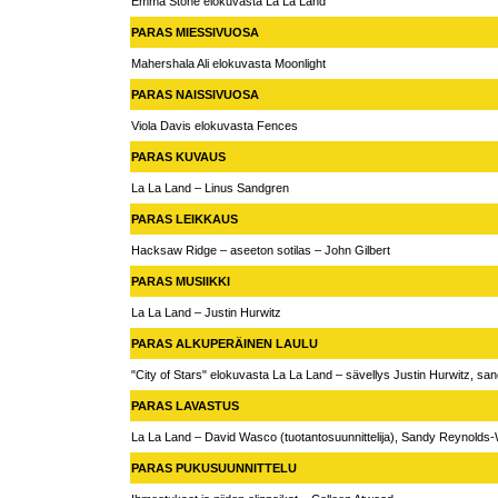
Emma Stone elokuvasta La La Land
PARAS MIESSIVUOSA
Mahershala Ali elokuvasta Moonlight
PARAS NAISSIVUOSA
Viola Davis elokuvasta Fences
PARAS KUVAUS
La La Land – Linus Sandgren
PARAS LEIKKAUS
Hacksaw Ridge – aseeton sotilas – John Gilbert
PARAS MUSIIKKI
La La Land – Justin Hurwitz
PARAS ALKUPERÄINEN LAULU
"City of Stars" elokuvasta La La Land – sävellys Justin Hurwitz, san
PARAS LAVASTUS
La La Land – David Wasco (tuotantosuunnittelija), Sandy Reynolds
PARAS PUKUSUUNNITTELU