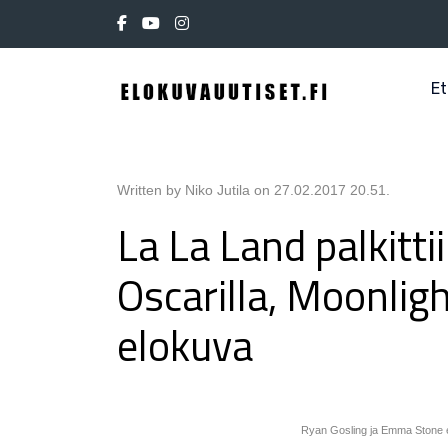
Et
Written by Niko Jutila on
27.02.2017 20.51
.
La La Land palkitti
Oscarilla, Moonlig
elokuva
Ryan Gosling ja Emma Stone