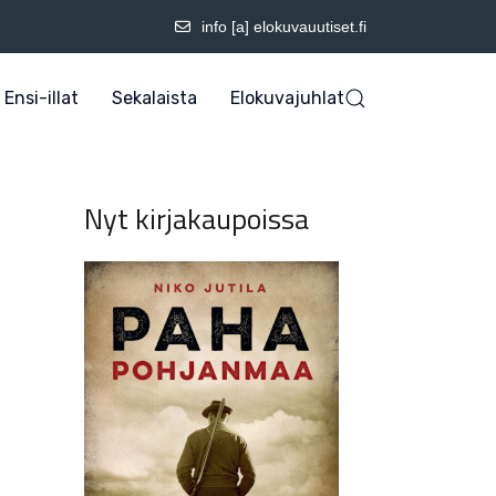
info [a] elokuvauutiset.fi
Ensi-illat
Sekalaista
Elokuvajuhlat
Nyt kirjakaupoissa