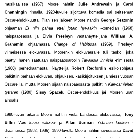
musikaalissa (1967) Moore nähtiin
Julie Andrewsin
ja
Carol
Channingin
rinnalla. 1920-luvulle sijoittuva komedia sai seitsemän
Oscar-ehdokkuutta. Pian sen jälkeen Moore nähtiin
George Seatonin
ohjaaman
Ei niin pahaa ettei jotain hyvääkin
-komedian (1968)
naispääosassa ja
Elvis Presleyn
vastanäyttelijänä
William A.
Grahamin
ohjaamassa
Change of Habitissa
(1969), Presleyn
viimeisessä elokuvassa. Moorenkin elokuvauralle tuli tauko, joka
päättyi hänen saatuaan naispääosaroolin
Tavallisia ihmisiä
-nimisestä
(1980) perhedraamasta. Näyttelijä
Robert Redfordin
esikoisohjaus
palkittiin parhaan elokuvan, ohjauksen, käsikirjoituksen ja miessivuosan
Oscareilla, mutta Mooren sijaan naispääosasta palkittiin
Kaivosmiehen
tyttären
(1980)
Sissy Spacek
. Oscar-ehdokkuus jäi Mooren uran
ainoaksi.
1980-luvun aikana Moore nähtiin vielä kahdessa elokuvassa,
Tony
Billin
Vain kuusi viikkoa
- ja
Allan Burnsin
Ystävi
en kesken
-
draamoissa (1982, 1986). 1990-luvulla Moore nähtiin sivuosassa
David