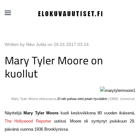
Written by Niko Jutila on
26.01.2017 03.14
.
Mary Tyler Moore on
kuollut
Mary Tyler Moore elokuvassa
Ei niin pahaa ettei jotain hyvääkin
(1968). Universal.
Näyttelijä
Mary Tyler Moore
kuoli keskiviikkona 80 vuoden ikäisenä,
The Hollywood Reporter
uutisoi. Moore oli syntynyt joulukuun 29.
päivänä vuonna 1936 Brooklynissa.