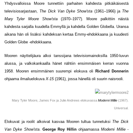
Yhdysvalloissa Moore tunnettiin parhaiten kahdesta pitkäikäisestä
televisiosarjastaan,
The Dick Van Dyke Show'sta
(1961–1966) ja
The
Mary Tyler Moore Show'sta
(1970–1977). Moore palkittiin näistä
kahdesta sarjalla kuudella Emmyllä ja kahdella Golden Globella. Uransa
aikana hän oli lisäksi kahdeksan kertaa Emmy-ehdokkaana ja kuudesti
Golden Globe -ehdokkaana.
Mooren näyttelijäura alkoi tanssijana televisiomainoksilla 1950-luvun
alussa, ja valkokankaalla hänet nähtiin ensimmäisen kerran vuonna
1958. Mooren ensimmäinen suurempi elokuva oli
Richard Donnerin
ohjaama ilmailuelokuva
X-15
(1961), jossa hänellä oli suurin naisrooli.
Mary Tyler Moore, James Fox ja Julie Andrews elokuvassa
Moderni Millie
(1967).
Universal.
Elokuvat ja roolit alkoivat kasvaa Mooren tultua tunnetuksi
The Dick
Van Dyke Show'sta
.
George Roy Hillin
ohjaamassa
Moderni Millie
-