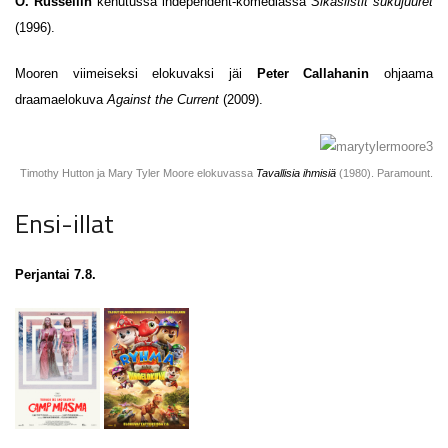
O. Russellin
kehutussa independent-komediassa
Sikasiistit sukujuuret
(1996).
Mooren viimeiseksi elokuvaksi jäi
Peter Callahanin
ohjaama
draamaelokuva
Against the Current
(2009).
Timothy Hutton ja Mary Tyler Moore elokuvassa
Tavallisia ihmisiä
(1980). Paramount.
Ensi-illat
Perjantai 7.8.