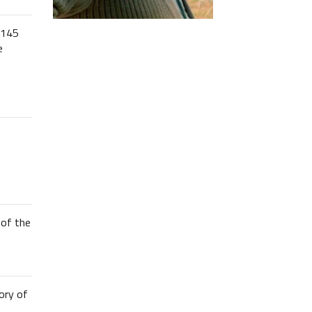
 145
e
of the
ory of