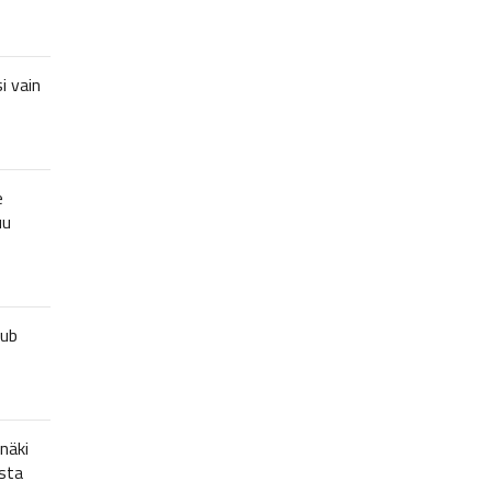
i vain
e
uu
lub
näki
sta