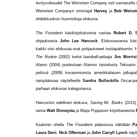
levitysoikeudet The Weinstein Company osti samaisella sei
Weinstein Companyn omistajat
Harvey
ja
Bob Weinst
ehdokkuuksin huomioituja elokuvia.
The Founderin
käsikirjoituksesta vastaa
Robert D. S
ohjauksesta
John Lee Hancock
. Elokuvauransa käsik
kaikki viisi elokuvaa ovat pohjautuneet tositapahtumiin
The Rookie
(2002) kertoi baseball-pelaaja
Jim Morrisi
Alamo
(2004) puolestaan Alamon taistelusta Teksasi
pelissä
(2009) kovaonnisesta amerikkalaisen jalkapal
naispääosaa näytelleelle
Sandra Bullockille
Oscar-pal
parhaan elokuvan kategoriassa.
Hancockin edellinen elokuva,
Saving Mr. Banks
(2013),
tarina
Walt Disneysta
ja
Maija Poppasen
kirjoittaneesta
Keatonin ohella
The Founderin
pääosissa nähdään
Pa
Laura Dern
.
Nick Offerman
ja
John Carryll Lynch
näytt