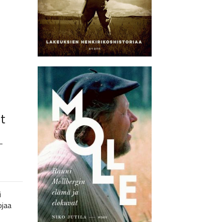
t
–
i
ojaa