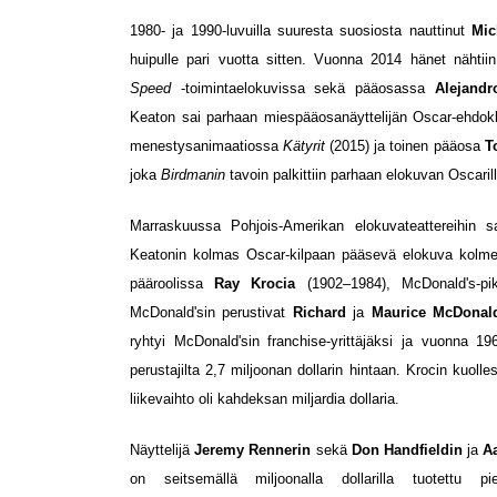
1980- ja 1990-luvuilla suuresta suosiosta nauttinut
Mic
huipulle pari vuotta sitten. Vuonna 2014 hänet nähti
Speed
-toimintaelokuvissa sekä pääosassa
Alejandr
Keaton sai parhaan miespääosanäyttelijän Oscar-ehdo
menestysanimaatiossa
Kätyrit
(2015) ja toinen pääosa
T
joka
Birdmanin
tavoin palkittiin parhaan elokuvan Oscarill
Marraskuussa Pohjois-Amerikan elokuvateattereihin
Keatonin kolmas Oscar-kilpaan pääsevä elokuva kolmen
pääroolissa
Ray Krocia
(1902–1984), McDonald's-pika
McDonald'sin perustivat
Richard
ja
Maurice McDonal
ryhtyi McDonald'sin franchise-yrittäjäksi ja vuonna 1
perustajilta 2,7 miljoonan dollarin hintaan. Krocin kuol
liikevaihto oli kahdeksan miljardia dollaria.
Näyttelijä
Jeremy Rennerin
sekä
Don Handfieldin
ja
A
on seitsemällä miljoonalla dollarilla tuotettu pi