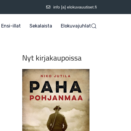
info [a] elokuvauutiset.fi
Ensi-illat
Sekalaista
Elokuvajuhlat
Nyt kirjakaupoissa