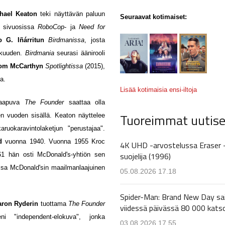
hael Keaton
teki näyttävän paluun
Seuraavat kotimaiset:
in sivuosissa
RoboCop
- ja
Need for
o G. Iñárritun
Birdmanissa
, josta
kkuuden.
Birdmania
seurasi äänirooli
om McCarthyn
Spotlightissa
(2015),
a.
Lisää kotimaisia ensi-iltoja
 saapuva
The Founder
saattaa olla
Tuoreimmat uutise
 vuoden sisällä. Keaton näyttelee
ruokaravintolaketjun "perustajaa".
d
vuonna 1940. Vuonna 1955 Kroc
4K UHD -arvostelussa Eraser 
suojelija (1996)
961 hän osti McDonald's-yhtiön sen
lessa McDonald'sin maailmanlaajuinen
05.08.2026 17.18
Spider-Man: Brand New Day sa
aron Ryderin
tuottama
The Founder
viidessä päivässä 80 000 kats
eni "independent-elokuva", jonka
03.08.2026 17.55