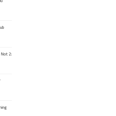
uu
lub
 Not 2:
7
hing