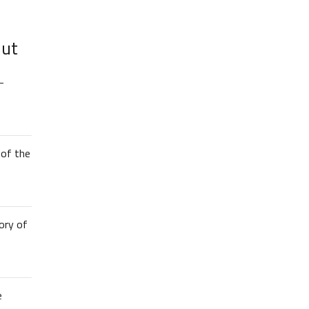
lut
–
of the
ory of
e