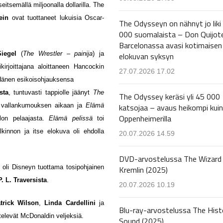
tsemällä miljoonalla dollarilla. The
ein
ovat tuottaneet lukuisia Oscar-
The Odysseyn on nähnyt jo liki
000 suomalaista – Don Quijot
Barcelonassa avasi kotimaisen
iegel
(
The Wrestler – painija
) ja
elokuvan syksyn
irjoittajana aloittaneen Hancockin
27.07.2026 17.02
. Hänen esikoisohjauksensa
sta
, tuntuvasti tappiolle jäänyt
The
The Odyssey keräsi yli 45 000
katsojaa – avaus heikompi kuin
n vallankumouksen aikaan ja
Elämä
Oppenheimerilla
lon pelaajasta.
Elämä pelissä
toi
kinnon ja itse elokuva oli ehdolla
20.07.2026 14.59
DVD-arvostelussa The Wizard 
 oli Disneyn tuottama tosipohjainen
Kremlin (2025)
P. L. Traversista
.
20.07.2026 10.19
trick Wilson
,
Linda Cardellini
ja
Blu-ray-arvostelussa The Hist
elevät McDonaldin veljeksiä.
Sound (2025)