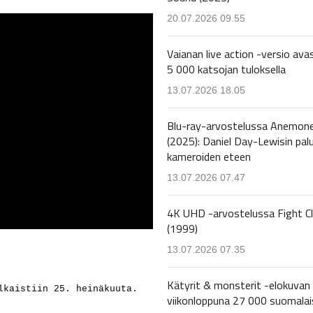
20.07.2026 09.55
Vaianan live action -versio avas
5 000 katsojan tuloksella
13.07.2026 18.05
Blu-ray-arvostelussa Anemon
(2025): Daniel Day-Lewisin pal
kameroiden eteen
13.07.2026 07.47
4K UHD -arvostelussa Fight C
(1999)
13.07.2026 07.35
Kätyrit & monsterit -elokuvan 
lkaistiin 25. heinäkuuta.
viikonloppuna 27 000 suomalai