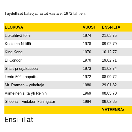
Täydelliset katsojatilastot vasta v. 1972 lähtien.
ELOKUVA
VUOSI
ENSI-ILTA
Liekehtivä torni
1974
21.03.75
Kuolema Niilillä
1978
09.02.79
King Kong
1976
16.12.77
El Condor
1970
19.02.71
Shaft ja orjakauppa
1973
01.02.74
Lento 502 kaapattu!
1972
08.09.72
Mr. Patman
–
yöhoitaja
1980
29.01.82
Viimeinen silta yli Reinin
1969
08.05.70
Sheena – viidakon kuningatar
1984
08.02.85
YHTEENSÄ:
Ensi-illat