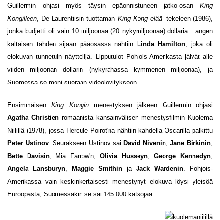
Guillermin ohjasi myös täysin epäonnistuneen jatko-osan
King
Kongilleen
, De Laurentiisin tuottaman
King Kong elää
-tekeleen (1986),
jonka budjetti oli vain 10 miljoonaa (20 nykymiljoonaa) dollaria. Langen
kaltaisen tähden sijaan pääosassa nähtiin
Linda Hamilton
, joka oli
elokuvan tunnetuin näyttelijä. Lipputulot Pohjois-Amerikasta jäivät alle
viiden miljoonan dollarin (nykyrahassa kymmenen miljoonaa), ja
Suomessa se meni suoraan videolevitykseen.
Ensimmäisen
King Kongin
menestyksen jälkeen Guillermin ohjasi
Agatha Christien
romaanista kansainvälisen menestysfilmin Kuolema
Niilillä (1978), jossa Hercule Poirot'na nähtiin kahdella Oscarilla palkittu
Peter Ustinov
. Seurakseen Ustinov sai
David Nivenin
,
Jane Birkinin
,
Bette Davisin
, Mia Farrow'n,
Olivia Husseyn
,
George Kennedyn
,
Angela Lansburyn
,
Maggie Smithin
ja
Jack Wardenin
. Pohjois-
Amerikassa vain keskinkertaisesti menestynyt elokuva löysi yleisöä
Euroopasta; Suomessakin se sai 145 000 katsojaa.