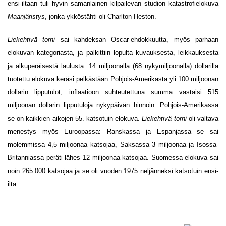
ensi-iltaan tuli hyvin samanlainen kilpailevan studion katastrofielokuva
Maanjäristys
, jonka ykköstähti oli Charlton Heston.
Liekehtivä torni
sai kahdeksan Oscar-ehdokkuutta, myös parhaan
elokuvan kategoriasta, ja palkittiin lopulta kuvauksesta, leikkauksesta
ja alkuperäisestä laulusta. 14 miljoonalla (68 nykymiljoonalla) dollarilla
tuotettu elokuva keräsi pelkästään Pohjois-Amerikasta yli 100 miljoonan
dollarin lipputulot; inflaatioon suhteutettuna summa vastaisi 515
miljoonan dollarin lipputuloja nykypäivän hinnoin. Pohjois-Amerikassa
se on kaikkien aikojen 55. katsotuin elokuva.
Liekehtivä torni
oli valtava
menestys myös Euroopassa: Ranskassa ja Espanjassa se sai
molemmissa 4,5 miljoonaa katsojaa, Saksassa 3 miljoonaa ja Isossa-
Britanniassa peräti lähes 12 miljoonaa katsojaa. Suomessa elokuva sai
noin 265 000 katsojaa ja se oli vuoden 1975 neljänneksi katsotuin ensi-
ilta.