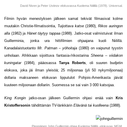
David Niven ja Peter Ustinov elokuvassa Kuolema Niilillä (1978). Universal.
Filmin hyvän menestyksen jälkeen samat tekivät filmasivat kolme
muutakin Christie-filmatisointia,
Tuijottava katse
(1980),
Rikos auringon
alla
(1982) ja
Hänet täytyy tappaa
(1988). Jatko-osat valmistuivat ilman
Guillerminia, jonka ura hittifilmien ohjaajana kuoli Niilillä.
Kanadalaistuotanto
Mr. Patman – yöhoitaja
(1980) on vaipunut tyystin
unholaan. Afrikkaan sijoittuva fantasia-/rikostarina
Sheena – viidakon
kuningatar
(1984), pääosassa
Tanya Roberts
, oli suuren budjetin
elokuva, joka jäi ilman yleisöä; 25 miljoonaa (yli 50 nykymiljoonaa)
dollaria maksaneen elokuvan lipputulot Pohjois-Amerikasta jäivät
kuuteen miljoonaan dollariin. Suomessa se sai vain 3 000 katsojaa.
King Kongin
jatko-osan jälkeen Guillermin ohjasi enää vain
Kris
Kristoffersonin
tähdittämän TV-länkkärin
Elävänä tai kuolleena
(1988).
Pipopäinen John Guillermin ohjaa Kuolema Niilillä -elokuvaa. MGM.