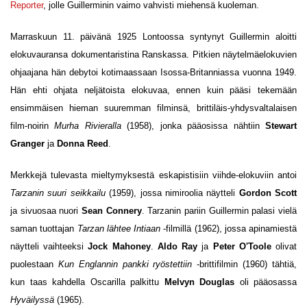
Reporter
, jolle Guillerminin vaimo vahvisti miehensä kuoleman.
Marraskuun 11. päivänä 1925 Lontoossa syntynyt Guillermin aloitti
elokuvauransa dokumentaristina Ranskassa. Pitkien näytelmäelokuvien
ohjaajana hän debytoi kotimaassaan Isossa-Britanniassa vuonna 1949.
Hän ehti ohjata neljätoista elokuvaa, ennen kuin pääsi tekemään
ensimmäisen hieman suuremman filminsä, brittiläis-yhdysvaltalaisen
film-noirin
Murha Rivieralla
(1958), jonka pääosissa nähtiin
Stewart
Granger
ja
Donna Reed
.
Merkkejä tulevasta mieltymyksestä eskapistisiin viihde-elokuviin antoi
Tarzanin suuri seikkailu
(1959), jossa nimiroolia näytteli
Gordon Scott
ja sivuosaa nuori
Sean Connery
. Tarzanin pariin Guillermin palasi vielä
saman tuottajan
Tarzan lähtee Intiaan
-filmillä (1962), jossa apinamiestä
näytteli vaihteeksi
Jock Mahoney
.
Aldo Ray
ja
Peter O'Toole
olivat
puolestaan
Kun Englannin pankki ryöstettiin
-brittifilmin (1960) tähtiä,
kun taas kahdella Oscarilla palkittu
Melvyn Douglas
oli pääosassa
Hyväilyssä
(1965).