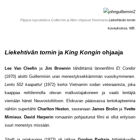
Piippua tuprutteleva Guillermin ja Allen ohjaavat Newmania
Liekehtivän tornin
kuvauksissa. WB.
Liekehtivän tornin
ja
King Kongin
ohjaaja
Lee Van Cleefin
ja
Jim Brownin
tähdittämä lännenfilmi
El Condor
(1970) aloitti Guillerminin uran menestyksekkäimmän vuosikymmenen.
Lento 502 kaapattu!
(1972) kertoi Vietnamin sodan veteraanista, joka
kaappaa reittilennolla olevan matkustajakoneen ja vaatii lentäjiä
viemään hänet Neuvostoliittoon. Elokuvan pääosassa lentokapteenina
nähtiin supertähti
Charlton Heston
, seuranaan
James Brolin
ja
Yvette
Mimieux
.
David Harperin
romaaniin pohjautunut filmi ei ollut erityisen
suuri menestys missään.
Shaft ja orjakauppa
(1973) oli jatkoa
Gordon Parksin
hittielokuville