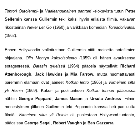
Tohtori Outolempi
- ja
Vaaleanpunainen pantteri
-elokuvista tutun
Peter
Sellersin
kanssa Guillermin teki kaksi hyvin erilaista filmiä, vakavan
rikostarinan
Never Let Go
(1960) ja värikkään komedian
Toreadorivalssi
(1962).
Ennen Hollywoodin valloitustaan Guillermin niitti mainetta sotafilmien
ohjaajana.
Olin Montyn kaksoisolento
(1959) oli hänen avauksensa
sotagenressä.
Batasin tykeissä
(1964) pääosia näyttelivät
Richard
Attenborough
,
Jack Hawkins
ja
Mia Farrow
, mutta huomattavasti
paremmin elämään ovat jääneet
Kotkan lento
(1966) ja
Viimeinen silta
yli Reinin
(1969). Kaksi- ja puolituntisen
Kotkan lennon
pääosissa
nähtiin
George Peppard
,
James Mason
ja
Ursula Andress
. Filmin
menestyksen jälkeen Guillermin teki Peppardin kanssa heti pari uutta
filmiä.
Viimeinen silta yli Reinin
oli puolestaan Hollywood-tuotanto,
pääosissa
George Segal
,
Robert Vaughn
ja
Ben Gazzarra
.