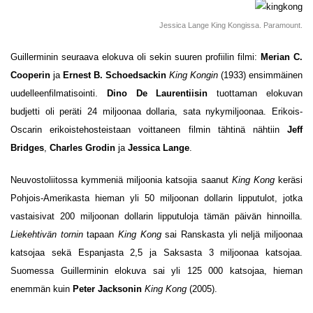
Jessica Lange King Kongissa. Paramount.
Guillerminin seuraava elokuva oli sekin suuren profiilin filmi:
Merian C.
Cooperin
ja
Ernest B. Schoedsackin
King Kongin
(1933) ensimmäinen
uudelleenfilmatisointi.
Dino De Laurentiisin
tuottaman elokuvan
budjetti oli peräti 24 miljoonaa dollaria, sata nykymiljoonaa. Erikois-
Oscarin erikoistehosteistaan voittaneen filmin tähtinä nähtiin
Jeff
Bridges
,
Charles Grodin
ja
Jessica Lange
.
Neuvostoliitossa kymmeniä miljoonia katsojia saanut
King Kong
keräsi
Pohjois-Amerikasta hieman yli 50 miljoonan dollarin lipputulot, jotka
vastaisivat 200 miljoonan dollarin lipputuloja tämän päivän hinnoilla.
Liekehtivän tornin
tapaan
King Kong
sai Ranskasta yli neljä miljoonaa
katsojaa sekä Espanjasta 2,5 ja Saksasta 3 miljoonaa katsojaa.
Suomessa Guillerminin elokuva sai yli 125 000 katsojaa, hieman
enemmän kuin
Peter Jacksonin
King Kong
(2005).