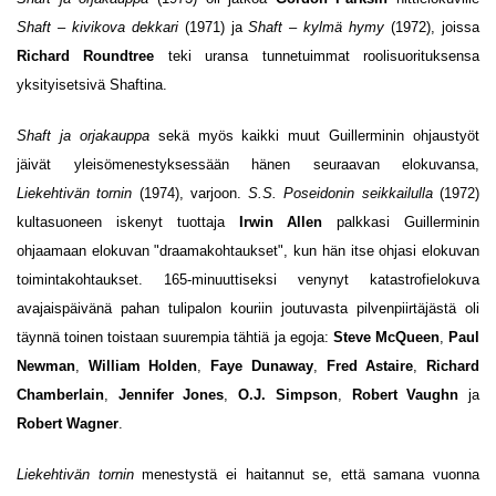
Shaft – kivikova dekkari
(1971) ja
Shaft – kylmä hymy
(1972), joissa
Richard Roundtree
teki uransa tunnetuimmat roolisuorituksensa
yksityisetsivä Shaftina.
Shaft ja orjakauppa
sekä myös kaikki muut Guillerminin ohjaustyöt
jäivät yleisömenestyksessään hänen seuraavan elokuvansa,
Liekehtivän tornin
(1974), varjoon.
S.S. Poseidonin seikkailulla
(1972)
kultasuoneen iskenyt tuottaja
Irwin Allen
palkkasi Guillerminin
ohjaamaan elokuvan "draamakohtaukset", kun hän itse ohjasi elokuvan
toimintakohtaukset. 165-minuuttiseksi venynyt katastrofielokuva
avajaispäivänä pahan tulipalon kouriin joutuvasta pilvenpiirtäjästä oli
täynnä toinen toistaan suurempia tähtiä ja egoja:
Steve McQueen
,
Paul
Newman
,
William Holden
,
Faye Dunaway
,
Fred Astaire
,
Richard
Chamberlain
,
Jennifer Jones
,
O.J. Simpson
,
Robert Vaughn
ja
Robert Wagner
.
Liekehtivän tornin
menestystä ei haitannut se, että samana vuonna