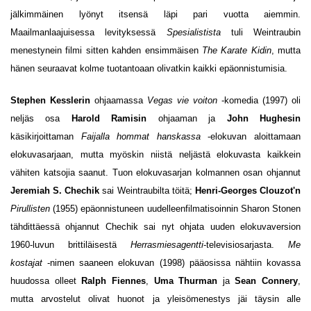
jälkimmäinen lyönyt itsensä läpi pari vuotta aiemmin.
Maailmanlaajuisessa levityksessä
Spesialistista
tuli Weintraubin
menestynein filmi sitten kahden ensimmäisen
The Karate Kidin
, mutta
hänen seuraavat kolme tuotantoaan olivatkin kaikki epäonnistumisia.
Stephen Kesslerin
ohjaamassa
Vegas vie voiton
-komedia (1997) oli
neljäs osa
Harold Ramisin
ohjaaman ja
John Hughesin
käsikirjoittaman
Faijalla hommat hanskassa
-elokuvan aloittamaan
elokuvasarjaan, mutta myöskin niistä neljästä elokuvasta kaikkein
vähiten katsojia saanut. Tuon elokuvasarjan kolmannen osan ohjannut
Jeremiah S. Chechik
sai Weintraubilta töitä;
Henri-Georges Clouzot'n
Pirullisten
(1955) epäonnistuneen uudelleenfilmatisoinnin Sharon Stonen
tähdittäessä ohjannut Chechik sai nyt ohjata uuden elokuvaversion
1960-luvun brittiläisestä
Herrasmiesagentti
-televisiosarjasta.
Me
kostajat
-nimen saaneen elokuvan (1998) pääosissa nähtiin kovassa
huudossa olleet
Ralph Fiennes
,
Uma Thurman
ja
Sean Connery
,
mutta arvostelut olivat huonot ja yleisömenestys jäi täysin alle