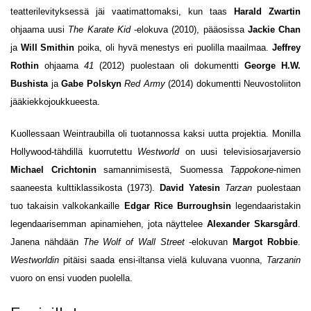
teatterilevityksessä jäi vaatimattomaksi, kun taas
Harald Zwartin
ohjaama uusi
The Karate Kid
-elokuva (2010), pääosissa
Jackie Chan
ja
Will Smithin
poika, oli hyvä menestys eri puolilla maailmaa.
Jeffrey
Rothin
ohjaama
41
(2012) puolestaan oli dokumentti
George H.W.
Bushista
ja
Gabe Polskyn
Red Army
(2014) dokumentti Neuvostoliiton
jääkiekkojoukkueesta.
Kuollessaan Weintraubilla oli tuotannossa kaksi uutta projektia. Monilla
Hollywood-tähdillä kuorrutettu
Westworld
on uusi televisiosarjaversio
Michael Crichtonin
samannimisestä, Suomessa
Tappokone
-nimen
saaneesta kulttiklassikosta (1973).
David Yatesin
Tarzan
puolestaan
tuo takaisin valkokankaille
Edgar Rice Burroughsin
legendaaristakin
legendaarisemman apinamiehen, jota näyttelee
Alexander Skarsgård
.
Janena nähdään
The Wolf of Wall Street
-elokuvan
Margot Robbie
.
Westworldin
pitäisi saada ensi-iltansa vielä kuluvana vuonna,
Tarzanin
vuoro on ensi vuoden puolella.