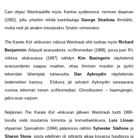
Cain ohjasi Weintraubille myös
Kantria sydämessä
-nimisen draaman
(1992), jolla yritettiin tehdä kantrilaulaja
George Straitista
filmitähti,
mutta rooli jäi ainakin toistaiseksi Straitin viimeiseksi.
The Karate Kid
-elokuvien välissä Weintraub ehti tuottaa myös
Richard
Benjaminin
Äitipuoli avaruudesta
-scifikomedian (1988), jossa juuri 9½
viikkoa -elokuvassa (1987) nähdyn
Kim Basingerin
näyttelemä
avaruusolento saapuu maahan, ottaa ihmisen muodon ja pyrkii
tekemään lähempää tuttavuutta
Dan Aykroydin
näyttelemän
tiedemiehen kanssa. Elokuva jäi selvästi Aykroydin seuraavana
vuonna tekemän toisen scifikomedian,
Ghostbusters – haamujengin
,
jatko-osan varjoon.
Neljännen
The Karate Kid
-elokuvan jälkeen Weintraub tuotti 1990-
luvulla vielä muutamia toiminta- ja komediaelokuvia.
Luis Llosan
ohjaaman
Spesialistin
(1994) pääosissa nähtiin
Sylvester Stallone
ja
Sharon Stone
, joista edellinen oli pitkästä aikaa kovassa huudossa ja