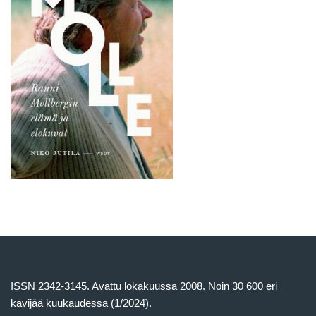
ISSN 2342-3145. Avattu lokakuussa 2008. Noin 30 600 eri
kävijää kuukaudessa (1/2024).