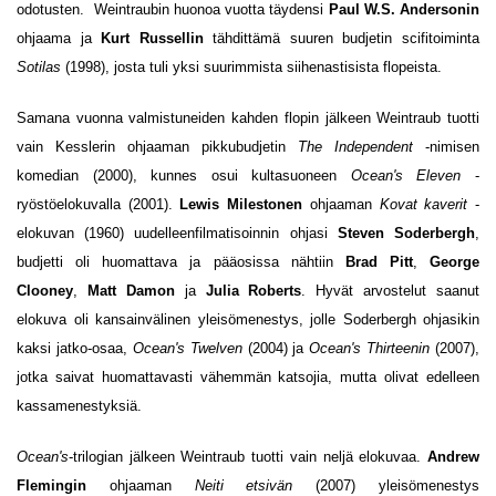
odotusten. Weintraubin huonoa vuotta täydensi
Paul W.S. Andersonin
ohjaama ja
Kurt Russellin
tähdittämä suuren budjetin scifitoiminta
Sotilas
(1998), josta tuli yksi suurimmista siihenastisista flopeista.
Samana vuonna valmistuneiden kahden flopin jälkeen Weintraub tuotti
vain Kesslerin ohjaaman pikkubudjetin
The Independent
-nimisen
komedian (2000), kunnes osui kultasuoneen
Ocean's Eleven
-
ryöstöelokuvalla (2001).
Lewis Milestonen
ohjaaman
Kovat kaverit
-
elokuvan (1960) uudelleenfilmatisoinnin ohjasi
Steven Soderbergh
,
budjetti oli huomattava ja pääosissa nähtiin
Brad Pitt
,
George
Clooney
,
Matt Damon
ja
Julia Roberts
. Hyvät arvostelut saanut
elokuva oli kansainvälinen yleisömenestys, jolle Soderbergh ohjasikin
kaksi jatko-osaa,
Ocean's Twelven
(2004) ja
Ocean's Thirteenin
(2007),
jotka saivat huomattavasti vähemmän katsojia, mutta olivat edelleen
kassamenestyksiä.
Ocean's
-trilogian jälkeen Weintraub tuotti vain neljä elokuvaa.
Andrew
Flemingin
ohjaaman
Neiti etsivän
(2007) yleisömenestys