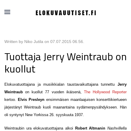
Written by Niko Jutila on
07.07.2015 06.56
.
Tuottaja Jerry Weintraub on
kuollut
Elokuvatuottajana ja musiikkialan taustavaikuttajana tunnettu
Jerry
Weintraub
on kuollut 77 vuoden ikäisenä,
The Hollywood Reporter
kertoo.
Elvis Presleyn
ensimmäisen maanlaajuisen konserttikiertueen
järjestänyt Weintraub kuoli maanantaina sydämenpysähdykseen. Hän
oli syntynyt New Yorkissa 26. syyskuuta 1937.
Weintraubin ura elokuvatuottajana alkoi
Robert Altmanin
Nashvillella