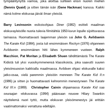
tympääntynyttä vaimoa, joka aloittaa suhteen ensin nuoren miehen
(
Dennis Quaid
) ja sitten tämän isän (
Gene Hackman
) kanssa. Kaikki
nämä kolme elokuvaa jäivät ilman yleisöä.
Barry Levinsonin
esikoisohjaus
Diner
(1982) esitteli maailman
elokuvayleisölle nuoria tulevia filmitähtiä 1950-luvun lopulle sijoittuvassa
tarinassa. Huomattavasti laajemman yleisön sai
John G. Avildsenin
The Karate Kid
(1984), josta tuli ensimmäisen
Rockyn
(1976) ohjanneen
Avildsenin ensimmäinen hitti lähes kymmeneen vuoteen.
Ralph
Macchion
,
Pat Moritan
ja
Elisabeth Shuen
tähdittämästä The Karate
Kidistä tuli yksi vuosikymmenensä klassikoista, joka saavutti suuren
yleisönsuosion kaikkialla maailmassa. Avildsen ohjasi elokuvalle kaksi
jatko-osaa, vielä paremmin yleisöön menneen
The Karate Kid II:n
(1986) ja sitten jo huomattavasti kehnommin menestyneen
The Karate
Kid III:n
(1989).
Christopher Cainin
ohjaamassa
Karate Kid saa
seuraajan
-elokuvassa (1994) pääosaan nousee Hilary Swankin
näyttelemä nuori tyttö, mutta elokuvan yleisömenestys jäi erittäin
vaatimattomaksi verrattuna edeltäjiin.