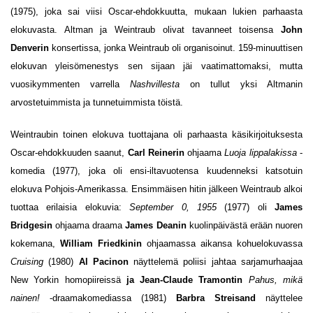
(1975), joka sai viisi Oscar-ehdokkuutta, mukaan lukien parhaasta
elokuvasta. Altman ja Weintraub olivat tavanneet toisensa
John
Denverin
konsertissa, jonka Weintraub oli organisoinut. 159-minuuttisen
elokuvan yleisömenestys sen sijaan jäi vaatimattomaksi, mutta
vuosikymmenten varrella
Nashvillesta
on tullut yksi Altmanin
arvostetuimmista ja tunnetuimmista töistä.
Weintraubin toinen elokuva tuottajana oli parhaasta käsikirjoituksesta
Oscar-ehdokkuuden saanut,
Carl Reinerin
ohjaama
Luoja lippalakissa
-
komedia (1977), joka oli ensi-iltavuotensa kuudenneksi katsotuin
elokuva Pohjois-Amerikassa. Ensimmäisen hitin jälkeen Weintraub alkoi
tuottaa erilaisia elokuvia:
September 0, 1955
(1977) oli
James
Bridgesin
ohjaama draama
James Deanin
kuolinpäivästä erään nuoren
kokemana,
William Friedkinin
ohjaamassa aikansa kohuelokuvassa
Cruising
(1980)
Al Pacinon
näyttelemä poliisi jahtaa sarjamurhaajaa
New Yorkin homopiireissä
ja Jean-Claude Tramontin
Pahus, mikä
nainen!
-draamakomediassa (1981)
Barbra Streisand
näyttelee