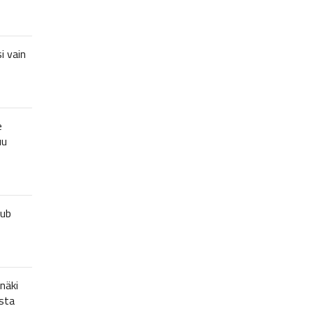
i vain
e
uu
lub
näki
sta