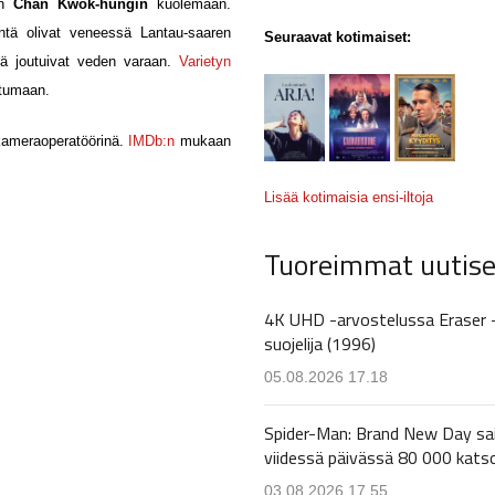
en
Chan Kwok-hungin
kuolemaan.
tä olivat veneessä Lantau-saaren
Seuraavat kotimaiset:
tä joutuivat veden varaan.
Varietyn
tumaan.
kameraoperatöörinä.
IMDb:n
mukaan
Lisää kotimaisia ensi-iltoja
Tuoreimmat uutise
4K UHD -arvostelussa Eraser 
suojelija (1996)
05.08.2026 17.18
Spider-Man: Brand New Day sa
viidessä päivässä 80 000 kats
03.08.2026 17.55