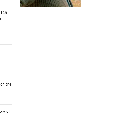
 145
e
of the
ory of