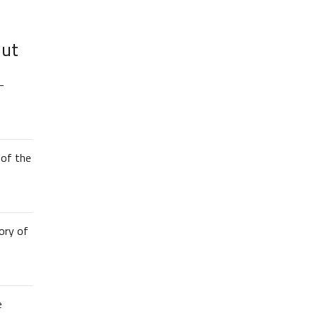
lut
–
of the
ory of
e