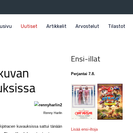
usivu
Uutiset
Artikkelit
Arvostelut
Tilastot
Ensi-illat
okuvan
Perjantai 7.8.
uksissa
Renny Harlin
kiptracen
kuvauksissa sattui tänään
Lisää ensi-iltoja