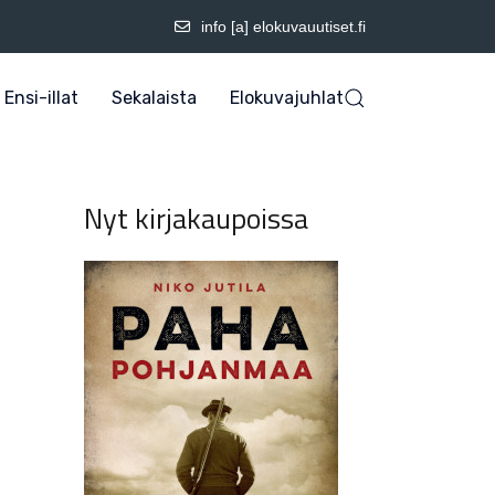
info [a] elokuvauutiset.fi
Ensi-illat
Sekalaista
Elokuvajuhlat
Nyt kirjakaupoissa