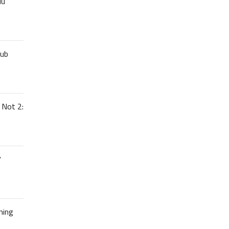
uu
lub
 Not 2:
7
hing