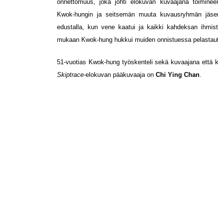
onnettomuus, joka johti elokuvan kuvaajana toimine
Kwok-hungin ja seitsemän muuta kuvausryhmän jäsen
edustalla, kun vene kaatui ja kaikki kahdeksan ihmis
mukaan Kwok-hung hukkui muiden onnistuessa pelastau
51-vuotias Kwok-hung työskenteli sekä kuvaajana että 
Skiptrace
-elokuvan pääkuvaaja on
Chi Ying Chan
.