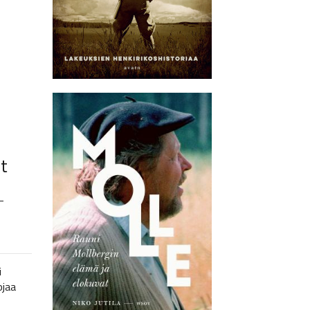
t
–
i
ojaa