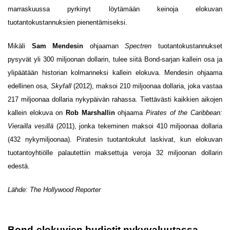
marraskuussa pyrkinyt löytämään keinoja elokuvan
tuotantokustannuksien pienentämiseksi.
Mikäli
Sam Mendesin
ohjaaman
Spectren
tuotantokustannukset
pysyvät yli 300 miljoonan dollarin, tulee siitä Bond-sarjan kallein osa ja
ylipäätään historian kolmanneksi kallein elokuva. Mendesin ohjaama
edellinen osa,
Skyfall
(2012), maksoi 210 miljoonaa dollaria, joka vastaa
217 miljoonaa dollaria nykypäivän rahassa. Tiettävästi kaikkien aikojen
kallein elokuva on
Rob Marshallin
ohjaama
Pirates of the Caribbean:
Vierailla vesillä
(2011), jonka tekeminen maksoi 410 miljoonaa dollaria
(432 nykymiljoonaa). Piratesin tuotantokulut laskivat, kun elokuvan
tuotantoyhtiölle palautettiin maksettuja veroja 32 miljoonan dollarin
edestä.
Lähde:
The Hollywood Reporter
Bond-elokuvien budjetit nykyvaluutassa