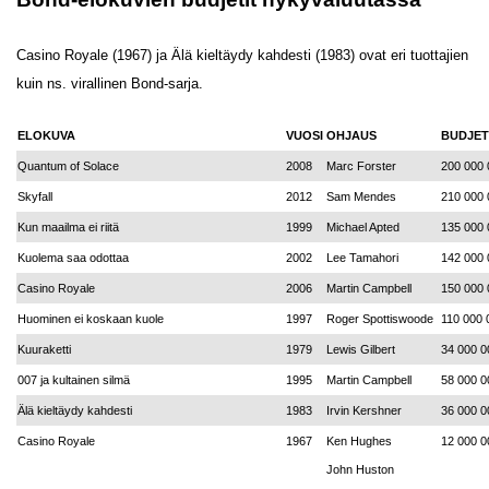
Casino Royale (1967) ja Älä kieltäydy kahdesti (1983) ovat eri tuottajien
kuin ns. virallinen Bond-sarja.
ELOKUVA
V
UOSI
OHJAUS
BUDJET
Quantum of Solace
2008
Marc Forster
200 000 
Skyfall
2012
Sam Mendes
210 000 
Kun maailma ei riitä
1999
Michael Apted
135 000 
Kuolema saa odottaa
2002
Lee Tamahori
142 000 
Casino Royale
2006
Martin Campbell
150 000 
Huominen ei koskaan kuole
1997
Roger Spottiswoode
110 000 
Kuuraketti
1979
Lewis Gilbert
34 000 0
007 ja kultainen silmä
1995
Martin Campbell
58 000 0
Älä kieltäydy kahdesti
1983
Irvin Kershner
36 000 0
Casino Royale
1967
Ken Hughes
12 000 0
John Huston