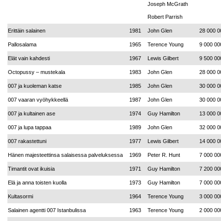
Joseph McGrath
Robert Parrish
Erittäin salainen
1981
John Glen
28 000 0
Pallosalama
1965
Terence Young
9 000 00
Elät vain kahdesti
1967
Lewis Gilbert
9 500 00
Octopussy – mustekala
1983
John Glen
28 000 0
007 ja kuoleman katse
1985
John Glen
30 000 0
007 vaaran vyöhykkeellä
1987
John Glen
30 000 0
007 ja kultainen ase
1974
Guy Hamilton
13 000 0
007 ja lupa tappaa
1989
John Glen
32 000 0
007 rakastettuni
1977
Lewis Gilbert
14 000 0
Hänen majesteettinsa salaisessa palveluksessa
1969
Peter R. Hunt
7 000 00
Timantit ovat ikuisia
1971
Guy Hamilton
7 200 00
Elä ja anna toisten kuolla
1973
Guy Hamilton
7 000 00
Kultasormi
1964
Terence Young
3 000 00
Salainen agentti 007 Istanbulissa
1963
Terence Young
2 000 00