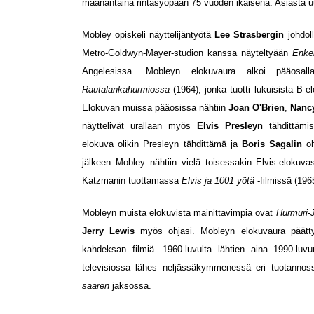
maanantaina rintasyöpään 75 vuoden ikäisenä. Asiasta u
Mobley opiskeli näyttelijäntyötä
Lee Strasbergin
johdol
Metro-Goldwyn-Mayer-studion kanssa näyteltyään
Enkel
Angelesissa. Mobleyn elokuvaura alkoi pääosa
Rautalankahurmiossa
(1964), jonka tuotti lukuisista B-
Elokuvan muissa pääosissa nähtiin
Joan O'Brien
,
Nancy
näyttelivät urallaan myös
Elvis Presleyn
tähdittämi
elokuva olikin Presleyn tähdittämä ja
Boris Sagalin
o
jälkeen Mobley nähtiin vielä toisessakin Elvis-eloku
Katzmanin tuottamassa
Elvis ja 1001 yötä
-filmissä (196
Mobleyn muista elokuvista mainittavimpia ovat
Hurmuri-J
Jerry Lewis
myös ohjasi. Mobleyn elokuvaura päättyi
kahdeksan filmiä. 1960-luvulta lähtien aina 1990-luvu
televisiossa lähes neljässäkymmenessä eri tuotann
saaren
jaksossa.