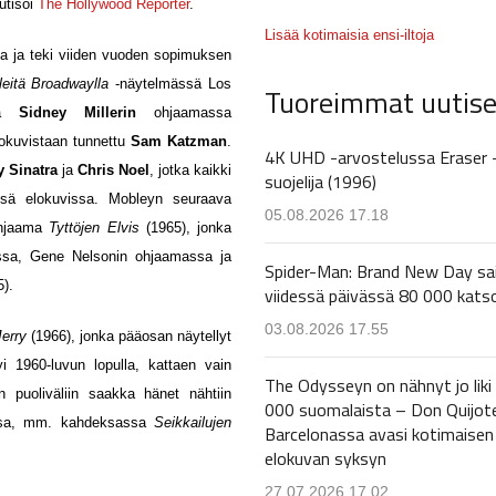
utisoi
The Hollywood Reporter
.
Lisää kotimaisia ensi-iltoja
la ja teki viiden vuoden sopimuksen
eitä Broadwaylla
-näytelmässä Los
Tuoreimmat uutise
lla
Sidney Millerin
ohjaamassa
elokuvistaan tunnettu
Sam Katzman
.
4K UHD -arvostelussa Eraser 
 Sinatra
ja
Chris Noel
, jotka kaikki
suojelija (1996)
ssä elokuvissa. Mobleyn seuraava
05.08.2026 17.18
hjaama
Tyttöjen Elvis
(1965), jonka
vassa, Gene Nelsonin ohjaamassa ja
Spider-Man: Brand New Day sa
5).
viidessä päivässä 80 000 kats
03.08.2026 17.55
erry
(1966), jonka pääosan näytellyt
 1960-luvun lopulla, kattaen vain
The Odysseyn on nähnyt jo liki
n puoliväliin saakka hänet nähtiin
000 suomalaista – Don Quijot
ossa, mm. kahdeksassa
Seikkailujen
Barcelonassa avasi kotimaisen
elokuvan syksyn
27.07.2026 17.02