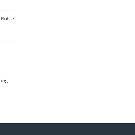
 Not 2:
7
hing