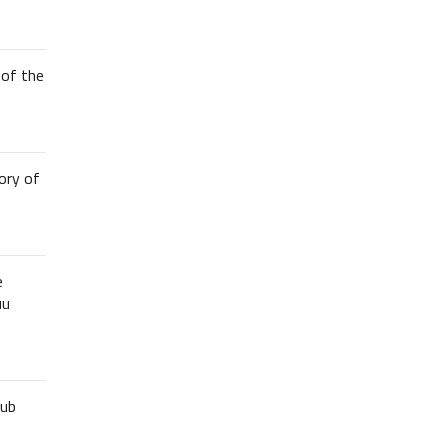
of the
ory of
e
uu
lub