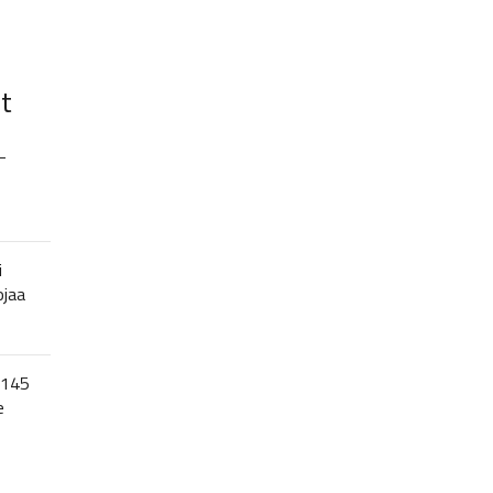
t
–
i
ojaa
 145
e