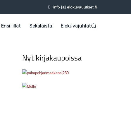
info [a] elokuvauutiset.fi
Ensi-illat
Sekalaista
Elokuvajuhlat
Nyt kirjakaupoissa