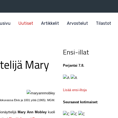
usivu
Uutiset
Artikkelit
Arvostelut
Tilastot
Ensi-illat
telijä Mary
Perjantai 7.8.
Lisää ensi-iltoja
elokuvassa Elvis ja 1001 yötä (1965). MGM.
Seuraavat kotimaiset:
ionäyttelijä
Mary Ann Mobley
kuoli