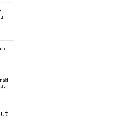
e
uu
lub
näki
sta
lut
–