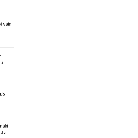
i vain
e
uu
lub
näki
sta