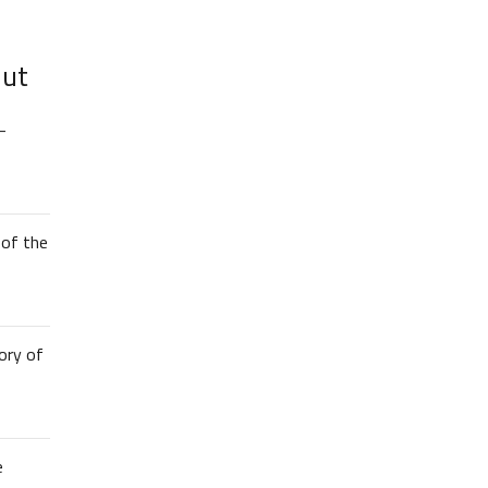
lut
–
of the
ory of
e