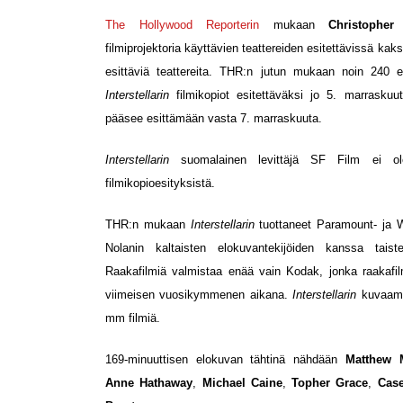
The Hollywood Reporterin
mukaan
Christopher
filmiprojektoria käyttävien teattereiden esitettävissä kak
esittäviä teattereita. THR:n jutun mukaan noin 240 
Interstellarin
filmikopiot esitettäväksi jo 5. marraskuut
pääsee esittämään vasta 7. marraskuuta.
Interstellarin
suomalainen levittäjä SF Film ei ole 
filmikopioesityksistä.
THR:n mukaan
Interstellarin
tuottaneet Paramount- ja W
Nolanin kaltaisten elokuvantekijöiden kanssa taiste
Raakafilmiä valmistaa enää vain Kodak, jonka raakafil
viimeisen vuosikymmenen aikana.
Interstellarin
kuvaami
mm filmiä.
169-minuuttisen elokuvan tähtinä nähdään
Matthew 
Anne Hathaway
,
Michael
Caine
,
Topher Grace
,
Case