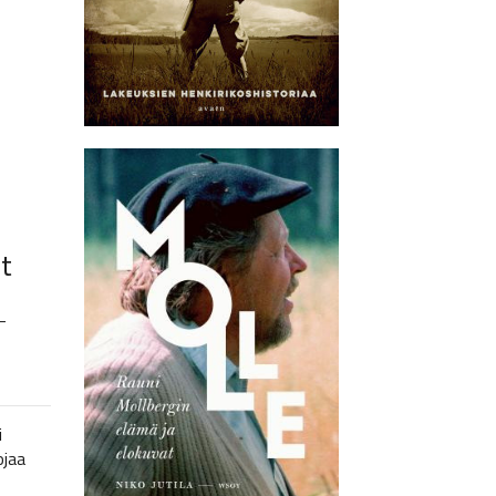
t
–
i
ojaa