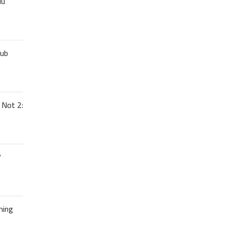
uu
lub
 Not 2:
7
hing