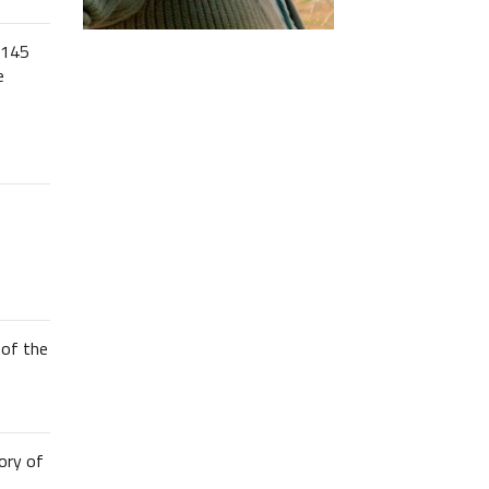
 145
e
of the
ory of