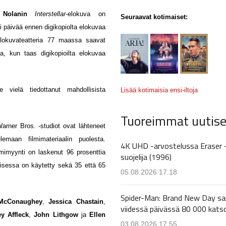
 Nolanin
Interstellar
-elokuva on
Seuraavat kotimaiset:
si päivää ennen digikopiolta elokuvaa
elokuvateatteria 77 maassa saavat
a, kun taas digikopioilta elokuvaa
vielä tiedottanut mahdollisista
Lisää kotimaisia ensi-iltoja
Tuoreimmat uutise
arner Bros. -studiot ovat lähteneet
lemaan filmimateriaalin puolesta.
4K UHD -arvostelussa Eraser 
mimyynti on laskenut 96 prosenttia
suojelija (1996)
sessa on käytetty sekä 35 että 65
05.08.2026 17.18
Spider-Man: Brand New Day sa
McConaughey
,
Jessica Chastain
,
viidessä päivässä 80 000 kats
y Affleck
,
John Lithgow
ja
Ellen
03.08.2026 17.55