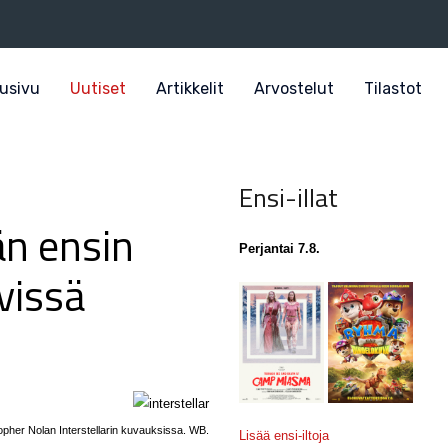
usivu
Uutiset
Artikkelit
Arvostelut
Tilastot
Ensi-illat
än ensin
Perjantai 7.8.
ävissä
opher Nolan Interstellarin kuvauksissa. WB.
Lisää ensi-iltoja