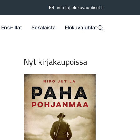
info [a] elokuvauutiset.fi
Ensi-illat
Sekalaista
Elokuvajuhlat
Nyt kirjakaupoissa