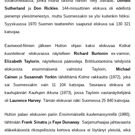
sotakomediassa, jonka muina tähtinä nähtiin Telly Savalas,
Donald
Sutherland
ja
Don Rickles
. 144-minuuttinen elokuva oli edellistä
pienempi yleisömenestys, mutta Suomessakin se ylsi kuitenkin hitiksi.
Syyskuussa 1970 Suomen teattereihin saapunut elokuva sai 130 321
katsojaa.
Eastwood-filmien jälkeen Hutton ohjasi kaksi elokuvaa
Kotkat
kuuntelevat
-elokuvassa näytelleen
Richard Burtonin
ex-vaimon,
Elizabeth Taylorin
, näytellessä päärooleja. Brittituotantoina tehdyistä
elokuvista ensimmäisenä valmistui Taylorin,
Michael
Cainen
ja
Su
sannah Yorkin
tähdittämä
Kolme rakkautta
(1972), joka
sai Suomessakin vain 11 104 katsojaa. Seuraava elokuva oli
kauhujännäri
Kauhujen ikkuna
(1973), jossa Taylorin vastanäyttelijänä
oli
Laurence Harvey
. Tämän elokuvan näki Suomessa 25 840 katsojaa.
Hutton palasi elokuvien pariin
Ensimmäisellä kuolemansynnillä
(1980),
tähtinään
Frank Sinatra
ja
Faye Dunaway
. Sarjamurhaajaa jahtavaasta
eläkeikäisestä rikospoliisista kertova elokuva ei löytänyt yleisöä, eikä