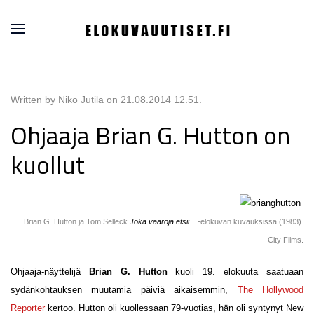
Written by Niko Jutila on
21.08.2014 12.51
.
Ohjaaja Brian G. Hutton on
kuollut
Brian G. Hutton ja Tom Selleck
Joka vaaroja etsii...
-elokuvan kuvauksissa (1983).
City Films.
Ohjaaja-näyttelijä
Brian G. Hutton
kuoli 19. elokuuta saatuaan
sydänkohtauksen muutamia päiviä aikaisemmin,
The Hollywood
Reporter
kertoo. Hutton oli kuollessaan 79-vuotias, hän oli syntynyt New