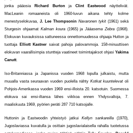
jonka pääosia
Richard B
urton
ja
Clint Eastwood
näyttelivät.
MacLeanin romaaneista oli 1960-luvun aikana tehty kolme
menestyselokuvaa,
J. Lee Thompsonin
Navaronen tykit
(1961) sekä
Sturgesin ohjaamat
Kalman koura
(1965) ja
Jääasema Zebra
(1968).
Elokuvan kuvauksissa sattuneessa onnettomuudessa ohjaaja Hutton ja
tuottaja
Elliott Kastner
saivat pahoja palovammoja. 158-minuuttisen
elokuvan vaarallisimpia stuntteja vaatineet toimintajaksot ohjasi
Yakima
Canutt
.
Iso-Britanniassa ja Japanissa vuoden 1968 lopulla julkaistu, mutta
muualla vasta seuraavan vuoden puolella nähty
Kotkat kuuntelevat
oli
Pohjois-Amerikassa vuoden 1969 ensi-illoista 20. katsotuin. Suomessa
elokuva sai ensi-iltansa lähes viikkoa ennen Yhdysvaltoja, 7.
maaliskuuta 1969, pyörien peräti 287 710 katsojalle.
Huttonin ja Eastwoodin yhteistyö jatkui
Kellyn sankareilla
(1970),
Jugoslaviassa kuvatulla ja osittain jugoslavialaisella rahalla tuotetussa