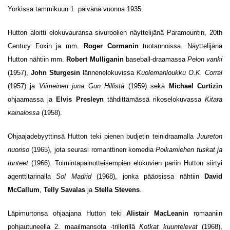
Yorkissa tammikuun 1. päivänä vuonna 1935.
Hutton aloitti elokuvauransa sivuroolien näyttelijänä Paramountin, 20th
Century Foxin ja mm.
Roger Cormanin
tuotannoissa. Näyttelijänä
Hutton nähtiin mm.
Robert Mulliganin
baseball-draamassa
Pelon vanki
(1957),
John Sturgesin
lännenelokuvissa
Kuolemanloukku O.K. Corral
(1957) ja
Viimeinen juna Gun Hillistä
(1959) sekä
Michael Curtizin
ohjaamassa ja
Elvis Presleyn
tähdittämässä rikoselokuvassa
Kitara
kainalossa
(1958).
Ohjaajadebyyttinsä Hutton teki pienen budjetin teinidraamalla
Juureton
nuoriso
(1965), jota seurasi romanttinen komedia
Poikamiehen tuskat ja
tunteet
(1966). Toimintapainotteisempien elokuvien pariin Hutton siirtyi
agenttitarinalla
Sol Madrid
(1968), jonka pääosissa nähtiin
David
McCallum
,
Telly Savalas
ja
Stella S
tevens
.
Läpimurtonsa ohjaajana Hutton teki
Alistair MacLeanin
romaaniin
pohjautuneella 2. maailmansota -trillerillä
Kotkat kuuntelevat
(1968),