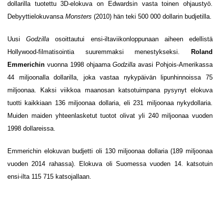
dollarilla tuotettu 3D-elokuva on Edwardsin vasta toinen ohjaustyö.
Debyyttielokuvansa
Monsters
(2010) hän teki 500 000 dollarin budjetilla.
Uusi
Godzilla
osoittautui ensi-iltaviikonloppunaan aiheen edellistä
Hollywood-filmatisointia suuremmaksi menestykseksi.
Roland
Emmerichin
vuonna 1998 ohjaama
Godzilla
avasi Pohjois-Amerikassa
44 miljoonalla dollarilla, joka vastaa nykypäivän lipunhinnoissa 75
miljoonaa. Kaksi viikkoa maanosan katsotuimpana pysynyt elokuva
tuotti kaikkiaan 136 miljoonaa dollaria, eli 231 miljoonaa nykydollaria.
Muiden maiden yhteenlasketut tuotot olivat yli 240 miljoonaa vuoden
1998 dollareissa.
Emmerichin elokuvan budjetti oli 130 miljoonaa dollaria (189 miljoonaa
vuoden 2014 rahassa). Elokuva oli Suomessa vuoden 14. katsotuin
ensi-ilta 115 715 katsojallaan.