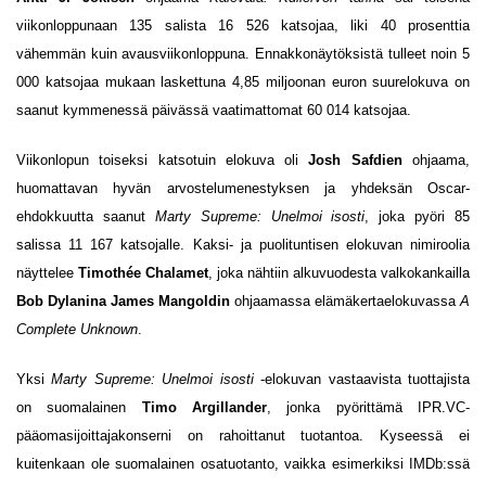
viikonloppunaan 135 salista 16 526 katsojaa, liki 40 prosenttia
vähemmän kuin avausviikonloppuna. Ennakkonäytöksistä tulleet noin 5
000 katsojaa mukaan laskettuna 4,85 miljoonan euron suurelokuva on
saanut kymmenessä päivässä vaatimattomat 60 014 katsojaa.
Viikonlopun toiseksi katsotuin elokuva oli
Josh Safdien
ohjaama,
huomattavan hyvän arvostelumenestyksen ja yhdeksän Oscar-
ehdokkuutta saanut
Marty Supreme: Unelmoi isosti
, joka pyöri 85
salissa 11 167 katsojalle. Kaksi- ja puolituntisen elokuvan nimiroolia
näyttelee
Timothée Chalamet
, joka nähtiin alkuvuodesta valkokankailla
Bob Dylanina James Mangoldin
ohjaamassa elämäkertaelokuvassa
A
Complete Unknown
.
Yksi
Marty Supreme: Unelmoi isosti
-elokuvan vastaavista tuottajista
on suomalainen
Timo Argillander
, jonka pyörittämä IPR.VC-
pääomasijoittajakonserni on rahoittanut tuotantoa. Kyseessä ei
kuitenkaan ole suomalainen osatuotanto, vaikka esimerkiksi IMDb:ssä