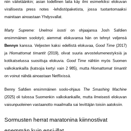
niin väitetäänkin; asian todellinen laita käy ilmi esimerkiksi elokuvan
virallisesta press notes -lehdistöpaketista, jossa tuotantomaaksi
mainitaan ainoastaan Yhdysvallat.
Marty Supreme: Unelmoi isosti
on ohjaajansa Josh Safdien
ensimmäinen soolotyö; aiemmat elokuvansa hän on tehnyt veljensä
Bennyn
kanssa. Veljesten kaksi edellistä elokuvaa,
Good Time
(2017)
ja
Hiomattomat timantit
(2019), olivat suuria arvostelumenestyksiä ja
kotikatselussa suosittuja elokuvia.
Good Time
nähtiin myös Suomen
valkokankailla (katsojia kertyi vain 2 985), mutta
Hiomattomat timantit
on voinut nähdä ainoastaan Netflixissä.
Benny Safdien ensimmäinen soolo-ohjaus
The Smashing Machine
(2025) oli tulossa Suomenkin valkokankaille, mutta ilmeisesti elokuvan
vaisunpuoleinen vastaanotto maailmalla sai levittäjän toisiin aatoksiin.
Sormusten herrat maratonina kiinnostivat
enemmän kuin ensi-illat