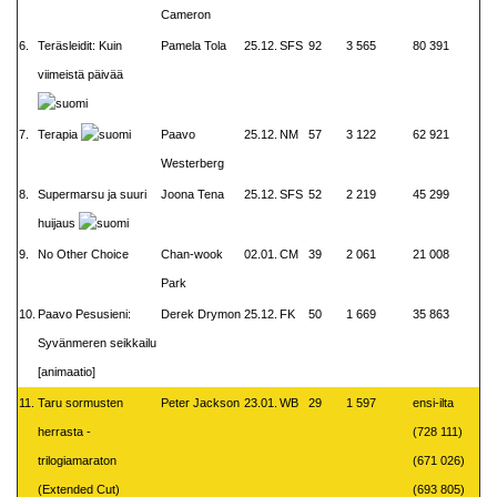
Cameron
6.
Teräsleidit: Kuin
Pamela Tola
25.12.
SFS
92
3 565
80 391
viimeistä päivää
7.
Terapia
Paavo
25.12.
NM
57
3 122
62 921
Westerberg
8.
Supermarsu ja suuri
Joona Tena
25.12.
SFS
52
2 219
45 299
huijaus
9.
No Other Choice
Chan-wook
02.01.
CM
39
2 061
21 008
Park
10.
Paavo Pesusieni:
Derek Drymon
25.12.
FK
50
1 669
35 863
Syvänmeren seikkailu
[animaatio]
11.
Taru sormusten
Peter Jackson
23.01.
WB
29
1 597
ensi-ilta
herrasta -
(728 111)
trilogiamaraton
(671 026)
(Extended Cut)
(693 805)