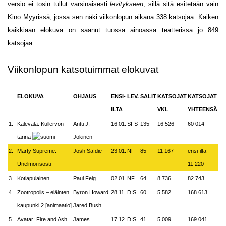
versio ei tosin tullut varsinaisesti
levitykseen
, sillä sitä esitetään vain
Kino Myyrissä, jossa sen näki viikonlopun aikana 338 katsojaa. Kaiken
kaikkiaan elokuva on saanut tuossa ainoassa teatterissa jo 849
katsojaa.
Viikonlopun katsotuimmat elokuvat
ELOKUVA
OHJAUS
ENSI-
LEV.
SALIT
KATSOJAT
KATSOJAT
ILTA
VKL
YHTEENSÄ
1.
Kalevala: Kullervon
Antti J.
16.01.
SFS
135
16 526
60 014
tarina
Jokinen
2.
Marty Supreme:
Josh Safdie
23.01.
NF
85
11 167
ensi-ilta
Unelmoi isosti
11 220
3.
Kotiapulainen
Paul Feig
02.01.
NF
64
8 736
82 743
4.
Zootropolis – eläinten
Byron Howard
28.11.
DIS
60
5 582
168 613
kaupunki 2 [animaatio]
Jared Bush
5.
Avatar: Fire and Ash
James
17.12.
DIS
41
5 009
169 041