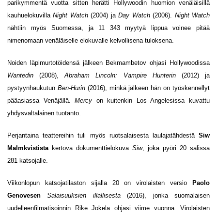
parikymmentä vuotta sitten herätti Hollywoodin huomion venäläisillä
kauhuelokuvilla
Night Watch
(2004) ja
Day Watch
(2006).
Night Watch
nähtiin myös Suomessa, ja 11 343 myytyä lippua voinee pitää
nimenomaan venäläiselle elokuvalle kelvollisena tuloksena.
Noiden läpimurtotöidensä jälkeen Bekmambetov ohjasi Hollywoodissa
Wantedin
(2008),
Abraham Lincoln: Vampire Hunterin
(2012) ja
pystyynhaukutun
Ben-Hurin
(2016), minkä jälkeen hän on työskennellyt
pääasiassa Venäjällä.
Mercy
on kuitenkin Los Angelesissa kuvattu
yhdysvaltalainen tuotanto.
Perjantaina teattereihin tuli myös ruotsalaisesta laulajatähdestä
Siw
Malmkvistista
kertova dokumenttielokuva
Siw
, joka pyöri 20 salissa
281 katsojalle.
Viikonlopun katsojatilaston sijalla 20 on virolaisten versio
Paolo
Genovesen
Salaisuuksien illallisesta
(2016), jonka suomalaisen
uudelleenfilmatisoinnin Rike Jokela ohjasi viime vuonna. Virolaisten