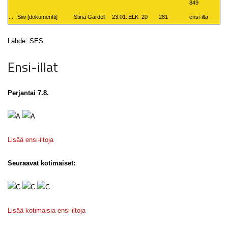
849
...
Siw [dokumentti]
Stina Gardell
23.01.
ELK
20
281
ensi-ilta
Lähde: SES
Ensi-illat
Perjantai 7.8.
Lisää ensi-iltoja
Seuraavat kotimaiset:
Lisää kotimaisia ensi-iltoja