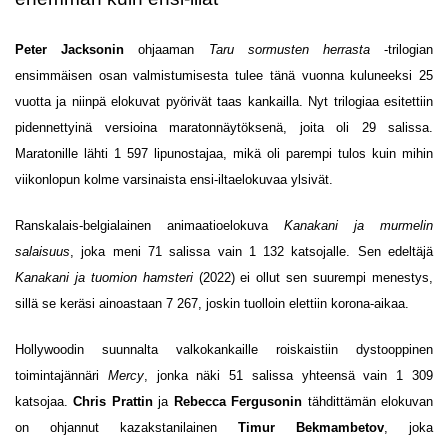
Peter Jacksonin
ohjaaman
Taru sormusten herrasta
-trilogian
ensimmäisen osan valmistumisesta tulee tänä vuonna kuluneeksi 25
vuotta ja niinpä elokuvat pyörivät taas kankailla. Nyt trilogiaa esitettiin
pidennettyinä versioina maratonnäytöksenä, joita oli 29 salissa.
Maratonille lähti 1 597 lipunostajaa, mikä oli parempi tulos kuin mihin
viikonlopun kolme varsinaista ensi-iltaelokuvaa ylsivät.
Ranskalais-belgialainen animaatioelokuva
Kanakani ja murmelin
salaisuus
, joka meni 71 salissa vain 1 132 katsojalle. Sen edeltäjä
Kanakani ja tuomion hamsteri
(2022) ei ollut sen suurempi menestys,
sillä se keräsi ainoastaan 7 267, joskin tuolloin elettiin korona-aikaa.
Hollywoodin suunnalta valkokankaille roiskaistiin dystooppinen
toimintajännäri
Mercy
, jonka näki 51 salissa yhteensä vain 1 309
katsojaa.
Chris Prattin
ja
Rebecca Fergusonin
tähdittämän elokuvan
on ohjannut kazakstanilainen
Timur Bekmambetov
, joka