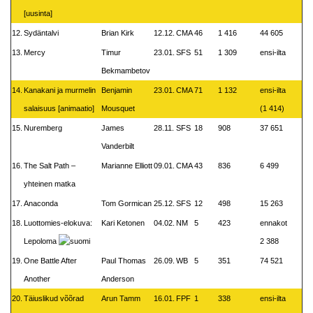
[uusinta]
12.
Sydäntalvi
Brian Kirk
12.12.
CMA
46
1 416
44 605
13.
Mercy
Timur
23.01.
SFS
51
1 309
ensi-ilta
Bekmambetov
14.
Kanakani ja murmelin
Benjamin
23.01.
CMA
71
1 132
ensi-ilta
salaisuus [animaatio]
Mousquet
(1 414)
15.
Nuremberg
James
28.11.
SFS
18
908
37 651
Vanderbilt
16.
The Salt Path –
Marianne Elliott
09.01.
CMA
43
836
6 499
yhteinen matka
17.
Anaconda
Tom Gormican
25.12.
SFS
12
498
15 263
18.
Luottomies-elokuva:
Kari Ketonen
04.02.
NM
5
423
ennakot
Lepoloma
2 388
19.
One Battle After
Paul Thomas
26.09.
WB
5
351
74 521
Another
Anderson
20.
Täiuslikud võõrad
Arun Tamm
16.01.
FPF
1
338
ensi-ilta