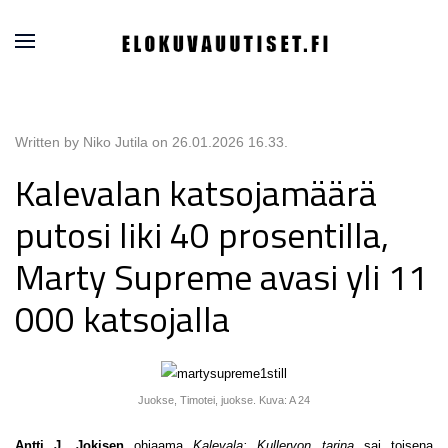
Written by Niko Jutila on
26.01.2026 16.33
.
Kalevalan katsojamäärä
putosi liki 40 prosentilla,
Marty Supreme avasi yli 11
000 katsojalla
Juokse, Timotei, juokse. Kuva: A 24
Antti J. Jokisen
ohjaama
Kalevala: Kullervon tarina
sai toisena