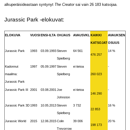
alkuperäisideastaan syntynyt
The Creator
sai vain 26 183 katsojaa.
Jurassic Park -elokuvat:
ELOKUVA
VUOSI
ENSI-ILTA
OHJAUS
AVAUSVKL
KAIKKI
AVAUKSEN
KATSOJAT
OSUUS
Jurassic Park
1993
03.09.1993
Steven
64 561
14 %
476 257
Spielberg
Kadonnut
1997
05.09.1997
Steven
ei tietoa
-
maailma:
Spielberg
260 023
Jurassic Park
Jurassic Park III
2001
03.08.2001
Joe
ei tietoa
-
146 290
Johnston
Jurassic Park 3D
1993
10.05.2013
Steven
3 732
16 %
22 853
Spielberg
Jurassic World
2015
12.06.2015
Colin
39 006
20 %
198 173
Trevorrow