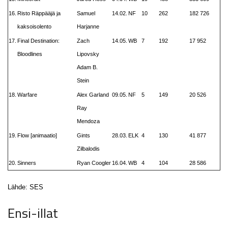
16.
Risto Räppääjä ja
Samuel
14.02.
NF
10
262
182 726
kaksoisolento
Harjanne
17.
Final Destination:
Zach
14.05.
WB
7
192
17 952
Bloodlines
Lipovsky
Adam B.
Stein
18.
Warfare
Alex Garland
09.05.
NF
5
149
20 526
Ray
Mendoza
19.
Flow [animaatio]
Gints
28.03.
ELK
4
130
41 877
Zilbalodis
20.
Sinners
Ryan Coogler
16.04.
WB
4
104
28 586
Lähde: SES
Ensi-illat