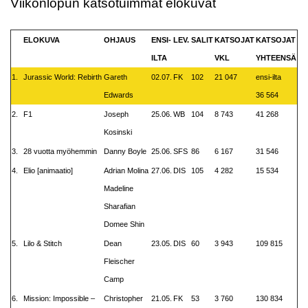
Viikonlopun katsotuimmat elokuvat
ELOKUVA
OHJAUS
ENSI-
LEV.
SALIT
KATSOJAT
KATSOJAT
ILTA
VKL
YHTEENSÄ
1.
Jurassic World: Rebirth
Gareth
02.07.
FK
102
21 047
ensi-ilta
Edwards
36 564
2.
F1
Joseph
25.06.
WB
104
8 743
41 268
Kosinski
3.
28 vuotta myöhemmin
Danny Boyle
25.06.
SFS
86
6 167
31 546
4.
Elio [animaatio]
Adrian Molina
27.06.
DIS
105
4 282
15 534
Madeline
Sharafian
Domee Shin
5.
Lilo & Stitch
Dean
23.05.
DIS
60
3 943
109 815
Fleischer
Camp
6.
Mission: Impossible –
Christopher
21.05.
FK
53
3 760
130 834