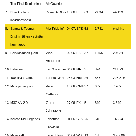
The Final Reckoning
McQuarrie
7.
Näin koulutat
Dean DeBlois
13.06.
FK
69
2 834
44 193
lohikäärmeesi
8.
Sanna & Teemu:
Mia Fridthjof
04.07.
SFS
52
1 741
ensi-ilta
Ensimmäinen ystäväni
[animaatio]
9.
Foinikialainen juoni
Wes
06.06.
FK
37
1 455
20 634
Anderson
10.
Ballerina
Len Wiseman
04.06.
NF
31
874
21 873
11.
100 litraa sahtia
Teemu Nikki
28.03.
NM
26
667
225 819
12.
Minä ja pingviini
Peter
13.06.
CMA
37
652
7 962
Cattaneo
13.
M3GAN 2.0
Gerard
27.06.
FK
51
649
3 349
Johnstone
14.
Karate Kid: Legends
Jonathan
04.06.
SFS
26
516
14 224
Entwistle
15.
Minecraft
Jared Hess
04.04.
WB
19
438
353 609