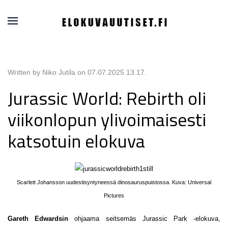
Written by Niko Jutila on
07.07.2025 13.17
.
Jurassic World: Rebirth oli
viikonlopun ylivoimaisesti
katsotuin elokuva
Scarlett Johansson uudestisyntyneessä dinosauruspuistossa. Kuva: Universal
Pictures
Gareth Edwardsin
ohjaama seitsemäs Jurassic Park -elokuva,