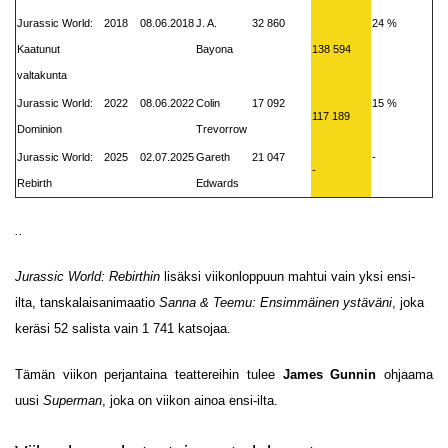
Jurassic World:
2018
08.06.2018
J. A.
32 860
24 %
Kaatunut
Bayona
138 594
valtakunta
Jurassic World:
2022
08.06.2022
Colin
17 092
15 %
117 189
Dominion
Trevorrow
Jurassic World:
2025
02.07.2025
Gareth
21 047
-
-
Rebirth
Edwards
..
Jurassic World: Rebirthin
lisäksi viikonloppuun mahtui vain yksi ensi-
ilta, tanskalaisanimaatio
Sanna & Teemu: Ensimmäinen ystäväni
, joka
keräsi 52 salista vain 1 741 katsojaa.
Tämän viikon perjantaina teattereihin tulee
James Gunnin
ohjaama
uusi
Superman
, joka on viikon ainoa ensi-ilta.