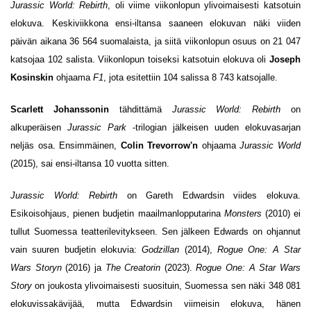
Jurassic World: Rebirth
, oli viime viikonlopun ylivoimaisesti katsotuin
elokuva. Keskiviikkona ensi-iltansa saaneen elokuvan näki viiden
päivän aikana 36 564 suomalaista, ja siitä viikonlopun osuus on 21 047
katsojaa 102 salista. Viikonlopun toiseksi katsotuin elokuva oli
Joseph
Kosinskin
ohjaama
F1
, jota esitettiin 104 salissa 8 743 katsojalle.
Scarlett Johanssonin
tähdittämä
Jurassic World: Rebirth
on
alkuperäisen
Jurassic Park
-trilogian jälkeisen uuden elokuvasarjan
neljäs osa. Ensimmäinen,
Colin Trevorrow'n
ohjaama
Jurassic World
(2015), sai ensi-iltansa 10 vuotta sitten.
Jurassic World: Rebirth
on Gareth Edwardsin viides elokuva.
Esikoisohjaus, pienen budjetin maailmanlopputarina
Monsters
(2010) ei
tullut Suomessa teatterilevitykseen. Sen jälkeen Edwards on ohjannut
vain suuren budjetin elokuvia:
Godzillan
(2014),
Rogue One: A Star
Wars Storyn
(2016) ja
The Creatorin
(2023).
Rogue One: A Star Wars
Story
on joukosta ylivoimaisesti suosituin, Suomessa sen näki 348 081
elokuvissakävijää, mutta Edwardsin viimeisin elokuva, hänen