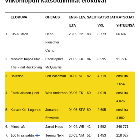
Viikonlopun katsotuimmat elokuvat
ELOKUVA
OHJAUS
ENSI-
LEV.
SALIT
KATSOJAT
KATSOJAT
ILTA
VKL
YHTEENSÄ
1.
Lilo & Stitch
Dean
23.05.
DIS
88
8 773
66 607
Fleischer
Camp
2.
Mission: Impossible –
Christopher
21.05.
FK
84
8 595
91 774
The Final Reckoning
McQuarrie
3.
Ballerina
Len Wiseman
04.06.
NF
82
4 719
ensi-ilta
7 654
4.
Foinikialainen juoni
Wes Anderson
06.06.
FK
60
4 019
ensi-ilta
4 026
5.
Karate Kid: Legends
Jonathan
04.06.
SFS
80
2 605
ensi-ilta
Entwistle
4 882
6.
Minecraft
Jared Hess
04.04.
WB
42
1 592
346 771
7.
100 litraa sahtia
Teemu Nikki
28.03.
NM
51
1 453
218 027