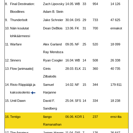
8.
Final Destination:
Zach Lipovsky
14.05.
WB
33
954
14 126
Bloodlines
Adam B. Stein
9.
Thunderbolt
Jake Schreier
30.04.
DIS
29
733
47 625
10.
Näin koulutat
Dean DeBlois
13.06.
FK
31
700
ennakot
lohikäärmeesi
11.
Warfare
Alex Garland
09.05.
NF
25
520
18 099
Ray Mendoza
12.
Sinners
Ryan Coogler
16.04.
WB
14
508
26 338
13.
Flow [animaatio]
Gints
28.03.
ELK
21
360
40 735
Zilbalodis
14.
Risto Räppääjä ja
Samuel
14.02.
NF
15
344
179 811
kaksoisolento
Harjanne
15.
Until Dawn
David F.
25.04.
SFS
14
334
18 238
Sandberg
16.
Tentigo
Ilango
06.06.
KOR
1
237
ensi-ilta
Ramanathan
17.
The Amateur
James Hawes
11.04.
DIS
7
176
26 647