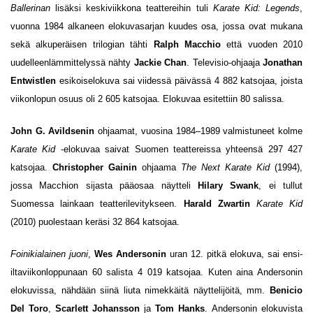
Ballerinan
lisäksi keskiviikkona teattereihin tuli
Karate Kid: Legends
,
vuonna 1984 alkaneen elokuvasarjan kuudes osa, jossa ovat mukana
sekä alkuperäisen trilogian tähti
Ralph Macchio
että vuoden 2010
uudelleenlämmittelyssä nähty
Jackie Chan
. Televisio-ohjaaja
Jonathan
Entwistlen
esikoiselokuva sai viidessä päivässä 4 882 katsojaa, joista
viikonlopun osuus oli 2 605 katsojaa. Elokuvaa esitettiin 80 salissa.
John G. Avildsenin
ohjaamat, vuosina 1984–1989 valmistuneet kolme
Karate Kid
-elokuvaa saivat Suomen teattereissa yhteensä 297 427
katsojaa.
Christopher Gainin
ohjaama
The Next Karate Kid
(1994),
jossa Macchion sijasta pääosaa näytteli
Hilary Swank
, ei tullut
Suomessa lainkaan teatterilevitykseen.
Harald Zwartin
Karate Kid
(2010) puolestaan keräsi 32 864 katsojaa.
Foinikialainen juoni
,
Wes Andersonin
uran 12. pitkä elokuva, sai ensi-
iltaviikonloppunaan 60 salista 4 019 katsojaa. Kuten aina Andersonin
elokuvissa, nähdään siinä liuta nimekkäitä näyttelijöitä, mm.
Benicio
Del Toro
,
Scarlett Johansson
ja
Tom Hanks
. Andersonin elokuvista