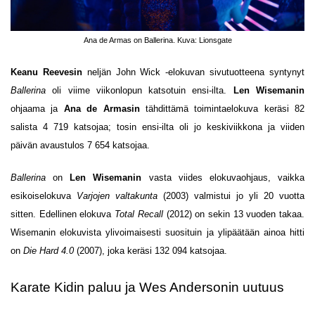
Ana de Armas on Ballerina. Kuva: Lionsgate
Keanu Reevesin
neljän John Wick -elokuvan sivutuotteena syntynyt
Ballerina
oli viime viikonlopun katsotuin ensi-ilta.
Len Wisemanin
ohjaama ja
Ana de Armasin
tähdittämä toimintaelokuva keräsi 82
salista 4 719 katsojaa; tosin ensi-ilta oli jo keskiviikkona ja viiden
päivän avaustulos 7 654 katsojaa.
Ballerina
on
Len Wisemanin
vasta viides elokuvaohjaus, vaikka
esikoiselokuva
Varjojen valtakunta
(2003) valmistui jo yli 20 vuotta
sitten. Edellinen elokuva
Total Recall
(2012) on sekin 13 vuoden takaa.
Wisemanin elokuvista ylivoimaisesti suosituin ja ylipäätään ainoa hitti
on
Die Hard 4.0
(2007), joka keräsi 132 094 katsojaa.
Karate Kidin paluu ja Wes Andersonin uutuus