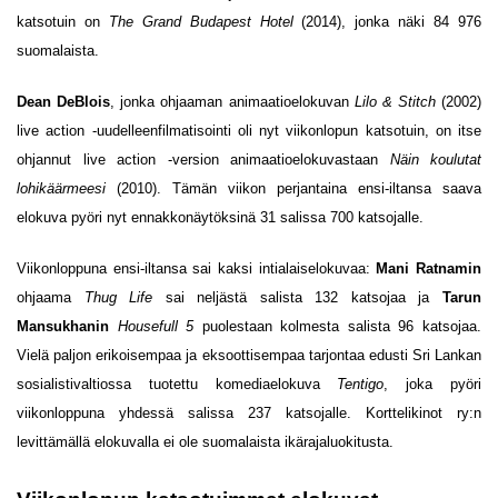
katsotuin on
The Grand Budapest Hotel
(2014), jonka näki 84 976
suomalaista.
Dean DeBlois
, jonka ohjaaman animaatioelokuvan
Lilo & Stitch
(2002)
live action -uudelleenfilmatisointi oli nyt viikonlopun katsotuin, on itse
ohjannut live action -version animaatioelokuvastaan
Näin koulutat
lohikäärmeesi
(2010). Tämän viikon perjantaina ensi-iltansa saava
elokuva pyöri nyt ennakkonäytöksinä 31 salissa 700 katsojalle.
Viikonloppuna ensi-iltansa sai kaksi intialaiselokuvaa:
Mani Ratnamin
ohjaama
Thug Life
sai neljästä salista 132 katsojaa ja
Tarun
Mansukhanin
Housefull 5
puolestaan kolmesta salista 96 katsojaa.
Vielä paljon erikoisempaa ja eksoottisempaa tarjontaa edusti Sri Lankan
sosialistivaltiossa tuotettu komediaelokuva
Tentigo
, joka pyöri
viikonloppuna yhdessä salissa 237 katsojalle. Korttelikinot ry:n
levittämällä elokuvalla ei ole suomalaista ikärajaluokitusta.