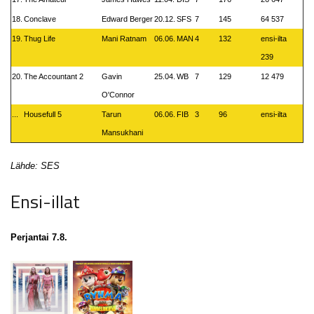
18.
Conclave
Edward Berger
20.12.
SFS
7
145
64 537
19.
Thug Life
Mani Ratnam
06.06.
MAN
4
132
ensi-ilta
239
20.
The Accountant 2
Gavin
25.04.
WB
7
129
12 479
O'Connor
...
Housefull 5
Tarun
06.06.
FIB
3
96
ensi-ilta
Mansukhani
Lähde: SES
Ensi-illat
Perjantai 7.8.