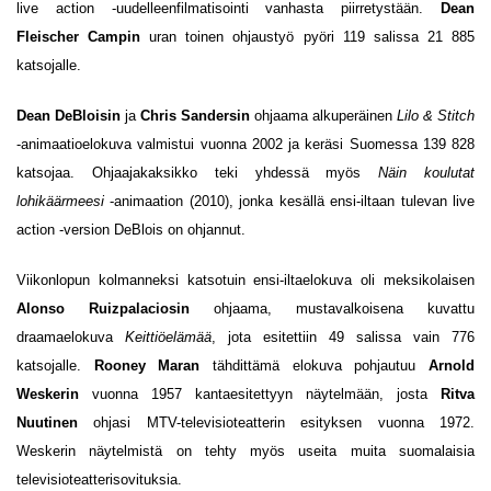
live action -uudelleenfilmatisointi vanhasta piirretystään.
Dean
Fleischer Campin
uran toinen ohjaustyö pyöri 119 salissa 21 885
katsojalle.
Dean DeBloisin
ja
Chris Sandersin
ohjaama alkuperäinen
Lilo & Stitch
-animaatioelokuva valmistui vuonna 2002 ja keräsi Suomessa 139 828
katsojaa. Ohjaajakaksikko teki yhdessä myös
Näin koulutat
lohikäärmeesi
-animaation (2010), jonka kesällä ensi-iltaan tulevan live
action -version DeBlois on ohjannut.
Viikonlopun kolmanneksi katsotuin ensi-iltaelokuva oli meksikolaisen
Alonso Ruizpalaciosin
ohjaama, mustavalkoisena kuvattu
draamaelokuva
Keittiöelämää
, jota esitettiin 49 salissa vain 776
katsojalle.
Rooney Maran
tähdittämä elokuva pohjautuu
Arnold
Weskerin
vuonna 1957 kantaesitettyyn näytelmään, josta
Ritva
Nuutinen
ohjasi MTV-televisioteatterin esityksen vuonna 1972.
Weskerin näytelmistä on tehty myös useita muita suomalaisia
televisioteatterisovituksia.