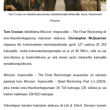
Tom Cruise on kahdeksatta kertaa mahdottomalla tehtävällä. Kuva: Paramount
Pictures
Tom Cruisen
tähdittämä
Mission: Impossible – The Final Reckoning
oli
ensi-iltaviikonloppunsa katsotuin elokuva.
Christopher McQuarrien
ohjaama liki kolmituntinen toimintaseikkailu pyöri 127 salissa 25 253
katsojalle, mutta kokonaiskatsojamäärä on jo yli 40 000:n, sillä se sai
ensi-iltansa jo keskiviikkona ja sitä ennen pyöri tuhansille katsojille
ennakkonäytöksinä.
Mission: Impossible – The Final Reckoningin
avaustulos on selvästi
parempi kuin
Mission: Impossible – Dead Reckoning Part 1:n
(2023),
joka keräsi ensi-iltaviikonloppunaan 18 710 katsojaa 125 salista ja sai
kaiken kaikkiaan 139 822 katsojaa.
Viikonlopun toiseksi katsotuin elokuva oli
Lilo & Stitch
, Disneyn tuorein