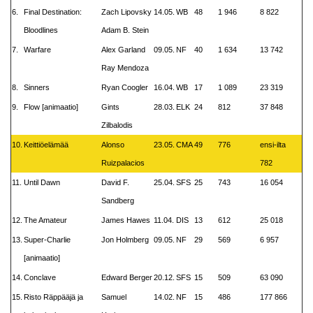
6.
Final Destination:
Zach Lipovsky
14.05.
WB
48
1 946
8 822
Bloodlines
Adam B. Stein
7.
Warfare
Alex Garland
09.05.
NF
40
1 634
13 742
Ray Mendoza
8.
Sinners
Ryan Coogler
16.04.
WB
17
1 089
23 319
9.
Flow [animaatio]
Gints
28.03.
ELK
24
812
37 848
Zilbalodis
10.
Keittiöelämää
Alonso
23.05.
CMA
49
776
ensi-ilta
Ruizpalacios
782
11.
Until Dawn
David F.
25.04.
SFS
25
743
16 054
Sandberg
12.
The Amateur
James Hawes
11.04.
DIS
13
612
25 018
13.
Super-Charlie
Jon Holmberg
09.05.
NF
29
569
6 957
[animaatio]
14.
Conclave
Edward Berger
20.12.
SFS
15
509
63 090
15.
Risto Räppääjä ja
Samuel
14.02.
NF
15
486
177 866