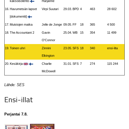
kaksoisolento
Harjanne
16.
Havumetsän lapset
Virpi Suutari
29.03.
BPD
4
463
28 602
[dokumentti]
17.
Muistojen matka
Jelle de Jonge
09.05.
FF
18
365
4 500
18.
The Accountant 2
Gavin
25.04.
WB
15
354
11 499
O'Connor
19.
Toinen uhri
Zinnini
23.05.
SFS
18
340
ensi-ilta
Elkington
20.
Kesäkirja
Charlie
31.01.
SFS
7
274
115 244
McDowell
Lähde: SES
Ensi-illat
Perjantai 7.8.