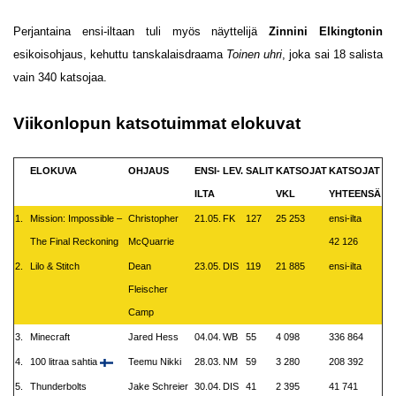
Perjantaina ensi-iltaan tuli myös näyttelijä
Zinnini Elkingtonin
esikoisohjaus, kehuttu tanskalaisdraama
Toinen uhri
, joka sai 18 salista
vain 340 katsojaa.
Viikonlopun katsotuimmat elokuvat
ELOKUVA
OHJAUS
ENSI-
LEV.
SALIT
KATSOJAT
KATSOJAT
ILTA
VKL
YHTEENSÄ
1.
Mission: Impossible –
Christopher
21.05.
FK
127
25 253
ensi-ilta
The Final Reckoning
McQuarrie
42 126
2.
Lilo & Stitch
Dean
23.05.
DIS
119
21 885
ensi-ilta
Fleischer
Camp
3.
Minecraft
Jared Hess
04.04.
WB
55
4 098
336 864
4.
100 litraa sahtia
Teemu Nikki
28.03.
NM
59
3 280
208 392
5.
Thunderbolts
Jake Schreier
30.04.
DIS
41
2 395
41 741