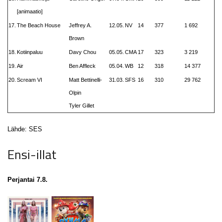
[animaatio]
17.
The Beach House
Jeffrey A.
12.05.
NV
14
377
1 692
Brown
18.
Kotiinpaluu
Davy Chou
05.05.
CMA
17
323
3 219
19.
Air
Ben Affleck
05.04.
WB
12
318
14 377
20.
Scream VI
Matt Bettinelli-
31.03.
SFS
16
310
29 762
Olpin
Tyler Gillet
Lähde: SES
Ensi-illat
Perjantai 7.8.