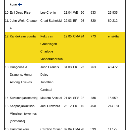
kone
10.
Evil Dead Rise
Lee Cronin
21.04.
WB
30
833
23 935
11.
John Wick: Chapter
Chad Stahelski
22.03.
BF
26
820
80 212
4
12.
Kahdeksan vuorta
Felix van
19.05.
CMA
24
773
ensi-ilta
Groeningen
Charlotte
Vandermeersch
13.
Dungeons &
John Francis
31.03.
FK
23
763
48 472
Dragons: Honor
Daley
Among Thieves
Jonathan
Goldstei
14.
Suzume [animaatio]
Makoto Shinkai
21.04.
SFS
22
488
15 659
15.
Saapasjalkakissa:
Joel Crawford
23.12.
FK
15
450
214 181
Viimeinen toivomus
[animaatio]
16.
Hammaskeiju
Caroline Origer
07.04.
CMA
20
399
11 122