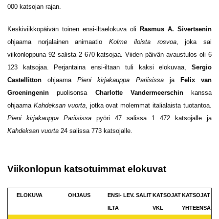
000 katsojan rajan.
Keskiviikkopäivän toinen ensi-iltaelokuva oli
Rasmus A. Sivertsenin
ohjaama norjalainen animaatio
Kolme iloista rosvoa
, joka sai
viikonloppuna 92 salista 2 670 katsojaa. Viiden päivän avaustulos oli 6
123 katsojaa. Perjantaina ensi-iltaan tuli kaksi elokuvaa,
Sergio
Castellitton
ohjaama
Pieni kirjakauppa Pariisissa
ja
Felix van
Groeningenin
puolisonsa
Charlotte Vandermeerschin
kanssa
ohjaama
Kahdeksan vuorta
, jotka ovat molemmat italialaista tuotantoa.
Pieni kirjakauppa Pariisissa
pyöri 47 salissa 1 472 katsojalle ja
Kahdeksan vuorta
24 salissa 773 katsojalle.
Viikonlopun katsotuimmat elokuvat
ELOKUVA
OHJAUS
ENSI-
LEV.
SALIT
KATSOJAT
KATSOJAT
ILTA
VKL
YHTEENSÄ