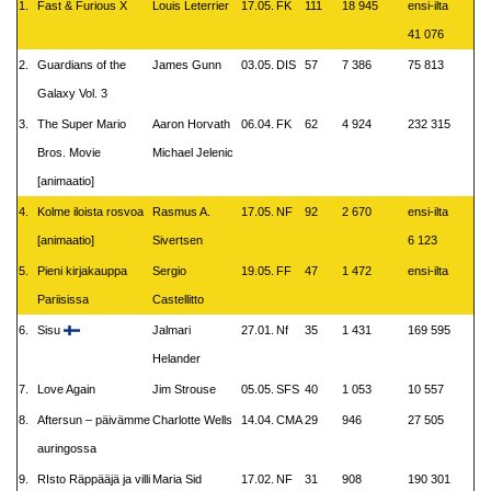
1.
Fast & Furious X
Louis Leterrier
17.05.
FK
111
18 945
ensi-ilta
41 076
2.
Guardians of the
James Gunn
03.05.
DIS
57
7 386
75 813
Galaxy Vol. 3
3.
The Super Mario
Aaron Horvath
06.04.
FK
62
4 924
232 315
Bros. Movie
Michael Jelenic
[animaatio]
4.
Kolme iloista rosvoa
Rasmus A.
17.05.
NF
92
2 670
ensi-ilta
[animaatio]
Sivertsen
6 123
5.
Pieni kirjakauppa
Sergio
19.05.
FF
47
1 472
ensi-ilta
Pariisissa
Castellitto
6.
Sisu
Jalmari
27.01.
Nf
35
1 431
169 595
Helander
7.
Love Again
Jim Strouse
05.05.
SFS
40
1 053
10 557
8.
Aftersun – päivämme
Charlotte Wells
14.04.
CMA
29
946
27 505
auringossa
9.
RIsto Räppääjä ja villi
Maria Sid
17.02.
NF
31
908
190 301