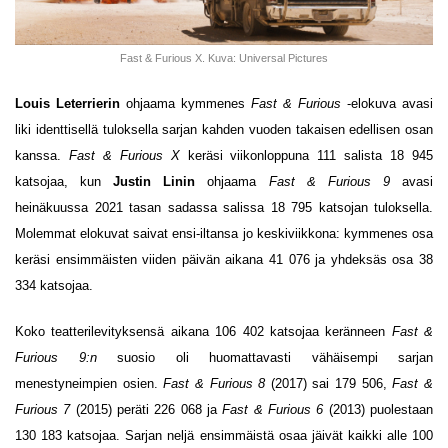
Fast & Furious X. Kuva: Universal Pictures
Louis Leterrierin
ohjaama kymmenes
Fast & Furious
-elokuva avasi
liki identtisellä tuloksella sarjan kahden vuoden takaisen edellisen osan
kanssa.
Fast & Furious X
keräsi viikonloppuna 111 salista 18 945
katsojaa, kun
Justin Linin
ohjaama
Fast & Furious 9
avasi
heinäkuussa 2021 tasan sadassa salissa 18 795 katsojan tuloksella.
Molemmat elokuvat saivat ensi-iltansa jo keskiviikkona: kymmenes osa
keräsi ensimmäisten viiden päivän aikana 41 076 ja yhdeksäs osa 38
334 katsojaa.
Koko teatterilevityksensä aikana 106 402 katsojaa keränneen
Fast &
Furious 9:n
suosio oli huomattavasti vähäisempi sarjan
menestyneimpien osien.
Fast & Furious 8
(2017) sai 179 506,
Fast &
Furious 7
(2015) peräti 226 068 ja
Fast & Furious 6
(2013) puolestaan
130 183 katsojaa. Sarjan neljä ensimmäistä osaa jäivät kaikki alle 100