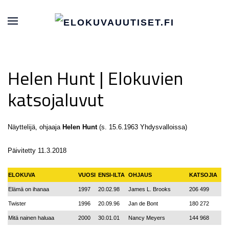
Helen Hunt | Elokuvien
katsojaluvut
Näyttelijä, ohjaaja
Helen Hunt
(s. 15.6.1963 Yhdysvalloissa)
Päivitetty 11.3.2018
ELOKUVA
VUOSI
ENSI-ILTA
OHJAUS
KATSOJIA
Elämä on ihanaa
1997
20.02.98
James L. Brooks
206 499
Twister
1996
20.09.96
Jan de Bont
180 272
Mitä nainen haluaa
2000
30.01.01
Nancy Meyers
144 968