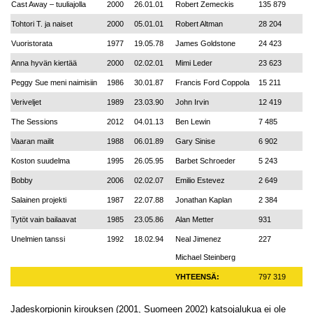
Cast Away – tuuliajolla
2000
26.01.01
Robert Zemeckis
135 879
Tohtori T. ja naiset
2000
05.01.01
Robert Altman
28 204
Vuoristorata
1977
19.05.78
James Goldstone
24 423
Anna hyvän kiertää
2000
02.02.01
Mimi Leder
23 623
Peggy Sue meni naimisiin
1986
30.01.87
Francis Ford Coppola
15 211
Veriveljet
1989
23.03.90
John Irvin
12 419
The Sessions
2012
04.01.13
Ben Lewin
7 485
Vaaran mailit
1988
06.01.89
Gary Sinise
6 902
Koston suudelma
1995
26.05.95
Barbet Schroeder
5 243
Bobby
2006
02.02.07
Emilio Estevez
2 649
Salainen projekti
1987
22.07.88
Jonathan Kaplan
2 384
Tytöt vain bailaavat
1985
23.05.86
Alan Metter
931
Unelmien tanssi
1992
18.02.94
Neal Jimenez
227
Michael Steinberg
YHTEENSÄ:
797 319
Jadeskorpionin kirouksen (2001, Suomeen 2002) katsojalukua ei ole