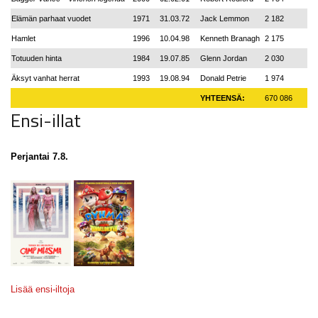
Elämän parhaat vuodet
1971
31.03.72
Jack Lemmon
2 182
Hamlet
1996
10.04.98
Kenneth Branagh
2 175
Totuuden hinta
1984
19.07.85
Glenn Jordan
2 030
Äksyt vanhat herrat
1993
19.08.94
Donald Petrie
1 974
YHTEENSÄ:
670 086
Ensi-illat
Perjantai 7.8.
Lisää ensi-iltoja