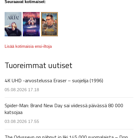
Seuraavat kotimaiset:
Lisää kotimaisia ensi-iltoja
Tuoreimmat uutiset
4K UHD -arvostelussa Eraser – suojelija (1996)
05.08.2026 17.18
Spider-Man: Brand New Day sai viidessä päivässä 80 000
katsojaa
03.08.2026 17.55
The Odysseyn on nähnyt jo liki 145 000 suomalaista – Don