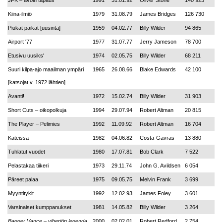
JFK – avoin tapaus
1991
31.01.92
Oliver Stone
140 923
Kiina-ilmiö
1979
31.08.79
James Bridges
126 730
Piukat paikat [uusinta]
1959
04.02.77
Billy Wilder
94 865
Airport '77
1977
31.07.77
Jerry Jameson
78 700
Etusivu uusiks'
1974
02.05.75
Billy Wilder
68 211
Suuri kilpa-ajo maailman ympäri
1965
26.08.66
Blake Edwards
42 100
[katsojat v. 1972 lähtien]
Avanti!
1972
15.02.74
Billy Wilder
31 903
Short Cuts – oikopolkuja
1994
29.07.94
Robert Altman
20 815
The Player – Pelimies
1992
11.09.92
Robert Altman
16 704
Kateissa
1982
04.06.82
Costa-Gavras
13 880
Tuhlatut vuodet
1980
17.07.81
Bob Clark
7 522
Pelastakaa tiikeri
1973
29.11.74
John G. Avildsen
6 054
Päreet palaa
1975
09.05.75
Melvin Frank
3 699
Myyntitykit
1992
12.02.93
James Foley
3 601
Varsinaiset kumppanukset
1981
14.05.82
Billy Wilder
3 264
Bagger Vance – viheriön legenda
2000
02.02.01
Robert Redford
2 754