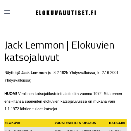
Jack Lemmon | Elokuvien
katsojaluvut
Näyttelijä
Jack Lemmon
(s. 8.2.1925 Yhdysvalloissa, k. 27.6.2001
Yhdysvalloissa)
HUOM!
Virallinen katsojatilastointi aloitettiin vuonna 1972. Sitä ennen
ensi-iltansa saaneiden elokuvien katsojaluvuissa on mukana vain
1.1.1972 lähtien tulleet katsojat.
ELOKUVA
VUOSI
ENSI-ILTA
OHJAUS
KATSOJIA