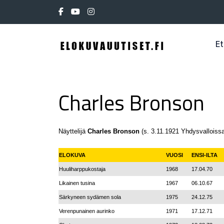
Et
Charles Bronson
Näyttelijä
Charles Bronson
(s. 3.11.1921 Yhdysvalloissa
ELOKUVA
VUOSI
ENSI-ILTA
Huuliharppukostaja
1968
17.04.70
Likainen tusina
1967
06.10.67
Särkyneen sydämen sola
1975
24.12.75
Verenpunainen aurinko
1971
17.12.71