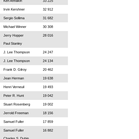
Ken Annakin
33 225
Irvin Kershner
32 912
Sergio Sollima
31 682
Michael Winner
30 308
Jerry Hopper
28 016
Paul Stanley
J. Lee Thompson
24 247
J. Lee Thompson
24 134
Frank D. Gilroy
20 462
Jean Herman
19 638
Henri Verneuil
19 493
Peter R. Hunt
19 042
Stuart Rosenberg
19 002
Jerrold Freeman
18 156
Samuel Fuller
17 859
Samuel Fuller
16 882
Charles S. Dubin