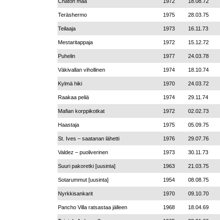
Chaton maa
1972
18.08.72
Teräshermo
1975
28.03.75
Teilaaja
1973
16.11.73
Mestaritappaja
1972
15.12.72
Puhelin
1977
24.03.78
Väkivallan vihollinen
1974
18.10.74
Kylmä hiki
1970
24.03.72
Raakaa peliä
1974
29.11.74
Mafian korppikotkat
1972
02.02.73
Haastaja
1975
05.09.75
St. Ives – saatanan lähetti
1976
29.07.76
Valdez – puoliverinen
1973
30.11.73
Suuri pakoretki [uusinta]
1963
21.03.75
Sotarummut [uusinta]
1954
08.08.75
Nyrkkisankarit
1970
09.10.70
Pancho Villa ratsastaa jälleen
1968
18.04.69