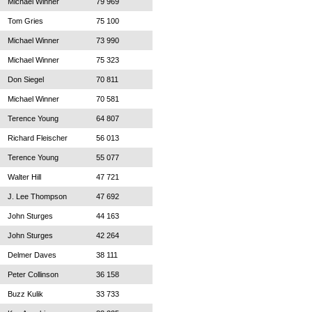
Michael Winner
79 969
Tom Gries
75 100
Michael Winner
73 990
Michael Winner
75 323
Don Siegel
70 811
Michael Winner
70 581
Terence Young
64 807
Richard Fleischer
56 013
Terence Young
55 077
Walter Hill
47 721
J. Lee Thompson
47 692
John Sturges
44 163
John Sturges
42 264
Delmer Daves
38 111
Peter Collinson
36 158
Buzz Kulik
33 733