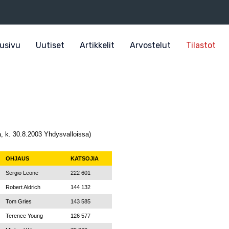
usivu
Uutiset
Artikkelit
Arvostelut
Tilastot
, k. 30.8.2003 Yhdysvalloissa)
OHJAUS
KATSOJIA
Sergio Leone
222 601
Robert Aldrich
144 132
Tom Gries
143 585
Terence Young
126 577