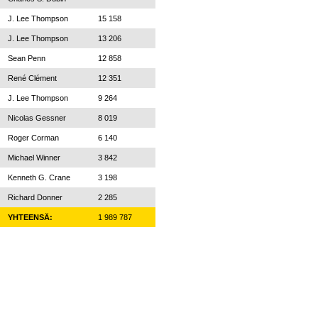
J. Lee Thompson
15 158
J. Lee Thompson
13 206
Sean Penn
12 858
René Clément
12 351
J. Lee Thompson
9 264
Nicolas Gessner
8 019
Roger Corman
6 140
Michael Winner
3 842
Kenneth G. Crane
3 198
Richard Donner
2 285
YHTEENSÄ:
1 989 787