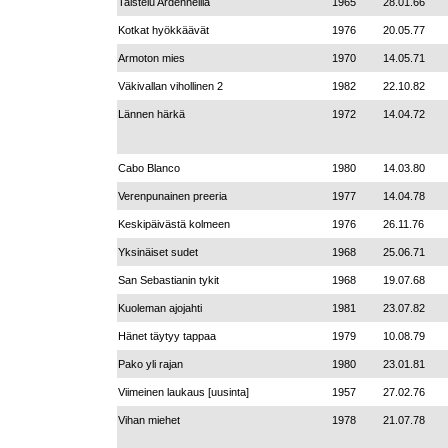
Taistelu Ardenneilla
1965
28.01.66
Kotkat hyökkäävät
1976
20.05.77
Armoton mies
1970
14.05.71
Väkivallan vihollinen 2
1982
22.10.82
Lännen härkä
1972
14.04.72
Cabo Blanco
1980
14.03.80
Verenpunainen preeria
1977
14.04.78
Keskipäivästä kolmeen
1976
26.11.76
Yksinäiset sudet
1968
25.06.71
San Sebastianin tykit
1968
19.07.68
Kuoleman ajojahti
1981
23.07.82
Hänet täytyy tappaa
1979
10.08.79
Pako yli rajan
1980
23.01.81
Viimeinen laukaus [uusinta]
1957
27.02.76
Vihan miehet
1978
21.07.78