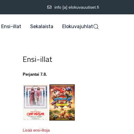
info [a] elokuvauutiset.fi
Ensi-illat
Sekalaista
Elokuvajuhlat
Ensi-illat
Perjantai 7.8.
Lisää ensi-iltoja