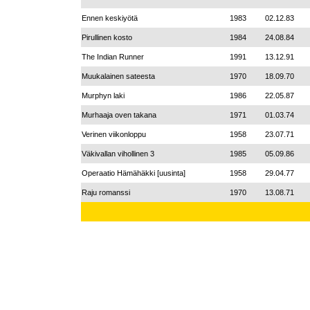
Ennen keskiyötä
1983
02.12.83
Pirullinen kosto
1984
24.08.84
The Indian Runner
1991
13.12.91
Muukalainen sateesta
1970
18.09.70
Murphyn laki
1986
22.05.87
Murhaaja oven takana
1971
01.03.74
Verinen viikonloppu
1958
23.07.71
Väkivallan vihollinen 3
1985
05.09.86
Operaatio Hämähäkki [uusinta]
1958
29.04.77
Raju romanssi
1970
13.08.71