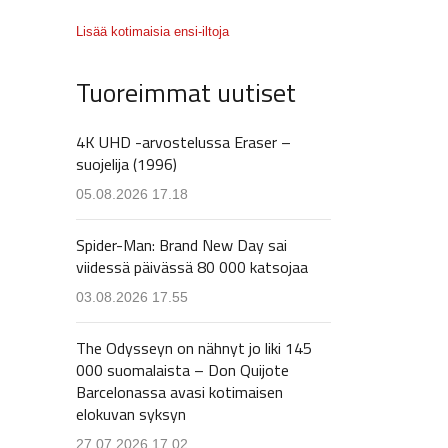
Lisää kotimaisia ensi-iltoja
Tuoreimmat uutiset
4K UHD -arvostelussa Eraser –
suojelija (1996)
05.08.2026 17.18
Spider-Man: Brand New Day sai
viidessä päivässä 80 000 katsojaa
03.08.2026 17.55
The Odysseyn on nähnyt jo liki 145
000 suomalaista – Don Quijote
Barcelonassa avasi kotimaisen
elokuvan syksyn
27.07.2026 17.02