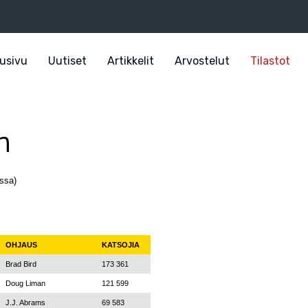
usivu
Uutiset
Artikkelit
Arvostelut
Tilastot
n
ssa)
OHJAUS
KATSOJIA
Brad Bird
173 361
Doug Liman
121 599
J.J. Abrams
69 583