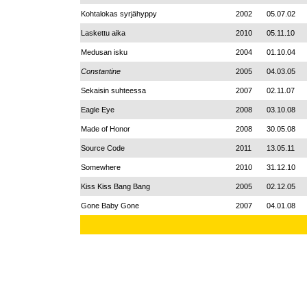
Kohtalokas syrjähyppy
2002
05.07.02
Laskettu aika
2010
05.11.10
Medusan isku
2004
01.10.04
Constantine
2005
04.03.05
Sekaisin suhteessa
2007
02.11.07
Eagle Eye
2008
03.10.08
Made of Honor
2008
30.05.08
Source Code
2011
13.05.11
Somewhere
2010
31.12.10
Kiss Kiss Bang Bang
2005
02.12.05
Gone Baby Gone
2007
04.01.08