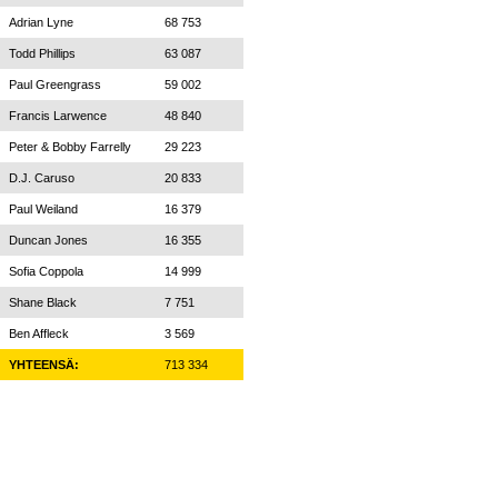
Adrian Lyne
68 753
Todd Phillips
63 087
Paul Greengrass
59 002
Francis Larwence
48 840
Peter & Bobby Farrelly
29 223
D.J. Caruso
20 833
Paul Weiland
16 379
Duncan Jones
16 355
Sofia Coppola
14 999
Shane Black
7 751
Ben Affleck
3 569
YHTEENSÄ:
713 334