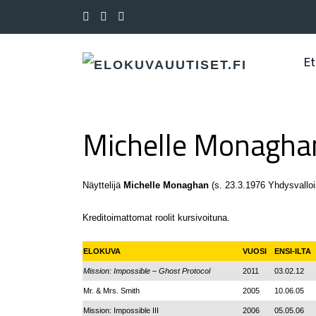
Et
Michelle Monagha
Näyttelijä
Michelle Monaghan
(s. 23.3.1976 Yhdysvalloi
Kreditoimattomat roolit kursivoituna.
ELOKUVA
VUOSI
ENSI-ILTA
Mission: Impossible – Ghost Protocol
2011
03.02.12
Mr. & Mrs. Smith
2005
10.06.05
Mission: Impossible III
2006
05.05.06