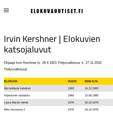
Irvin Kershner | Elokuvien
katsojaluvut
Ohjaaja Irvin Kershner (s. 29.4.1923 Yhdysvalloissa, k. 27.11.2010
Yhdysvalloissa)
ELOKUVA
VUOSI
ENSI-ILTA
Älä kieltäydy kahdesti
1983
16.12.1983
Imperiumin vastaisku
1980
15.08.1980
Laura Marsin silmät
1978
20.10.1978
Mies hevosena 2
1976
29.10.1976