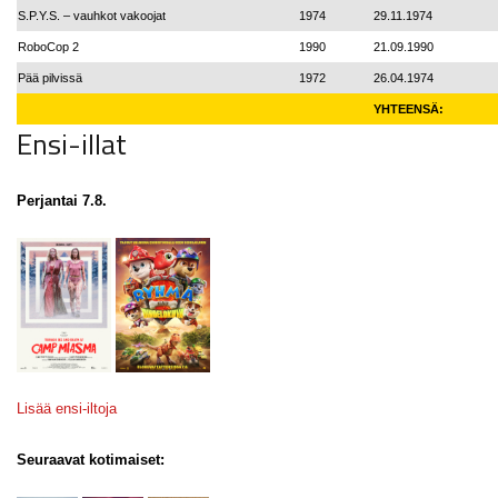
S.P.Y.S. – vauhkot vakoojat
1974
29.11.1974
RoboCop 2
1990
21.09.1990
Pää pilvissä
1972
26.04.1974
YHTEENSÄ:
Ensi-illat
Perjantai 7.8.
Lisää ensi-iltoja
Seuraavat kotimaiset: