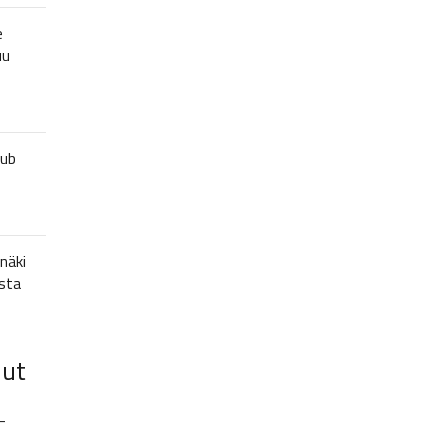
e
uu
lub
näki
sta
lut
–