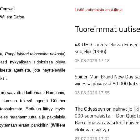
Cornwell
Lisää kotimaisia ensi-iltoja
Willem Dafoe
Tuoreimmat uutise
4K UHD -arvostelussa Eraser 
suojelija (1996)
ri
,
Pappi lukkari talonpoika vakooja
)
05.08.2026 17.18
sti nykyaikaan sidoksissa oleva
isesta agentista, jota näyttelevälle
Spider-Man: Brand New Day sa
ksi.
viidessä päivässä 80 000 kats
gin
) saavuttua laittomasti Hampuriin,
03.08.2026 17.55
nsa kanssa tekevä agentti Günther
The Odysseyn on nähnyt jo liki
tapauksesta. Sotkuun liittyy myös
000 suomalaista – Don Quijot
elee maahanmuuttajia ja pakolaisia
Barcelonassa avasi kotimaisen
öytämään erään pankkiirin (
Willem
elokuvan syksyn
27.07.2026 17.02