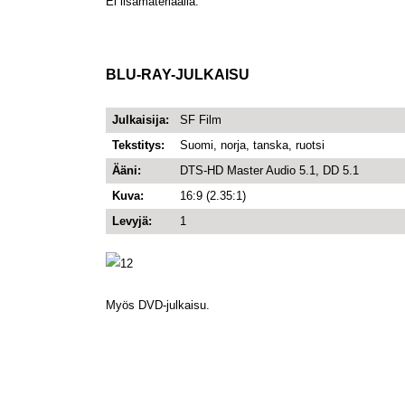
Ei lisämateriaalia.
BLU-RAY-JULKAISU
Julkaisija:
SF Film
Tekstitys:
Suomi, norja, tanska, ruotsi
Ääni:
DTS-HD Master Audio 5.1, DD 5.1
Kuva:
16:9 (2.35:1)
Levyjä:
1
Myös DVD-julkaisu.