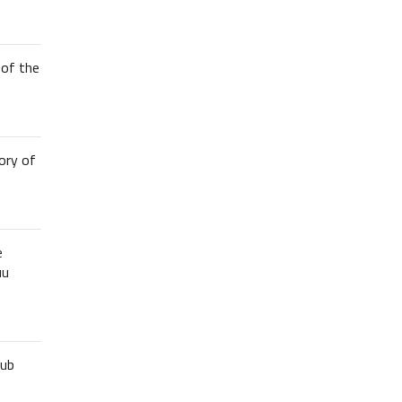
of the
ory of
e
uu
lub