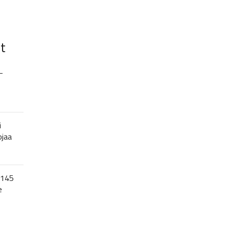
t
–
i
ojaa
 145
e