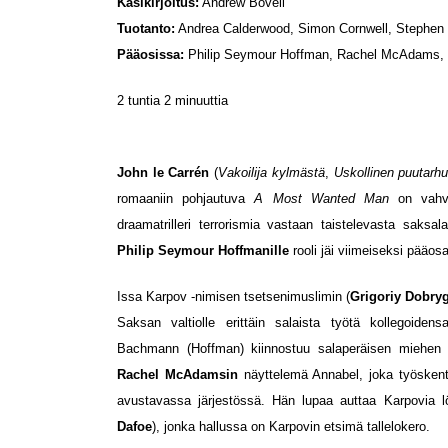
Käsikirjoitus:
Andrew Bovell
Tuotanto:
Andrea Calderwood, Simon Cornwell, Stephen 
Pääosissa:
Philip Seymour Hoffman, Rachel McAdams, 
2 tuntia 2 minuuttia
John le Carrén
(
Vakoilija kylmästä
,
Uskollinen puutarhu
romaaniin pohjautuva
A Most Wanted Man
on vahva
draamatrilleri terrorismia vastaan taistelevasta saksala
Philip Seymour Hoffmanille
rooli jäi viimeiseksi pääosa
Issa Karpov -nimisen tsetsenimuslimin (
Grigoriy Dobry
Saksan valtiolle erittäin salaista työtä kollegoide
Bachmann (Hoffman) kiinnostuu salaperäisen miehen 
Rachel McAdamsin
näyttelemä Annabel, joka työskent
avustavassa järjestössä. Hän lupaa auttaa Karpovia l
Dafoe
), jonka hallussa on Karpovin etsimä tallelokero.