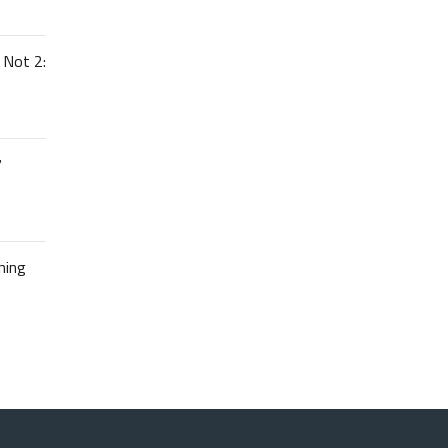
 Not 2:
7
hing