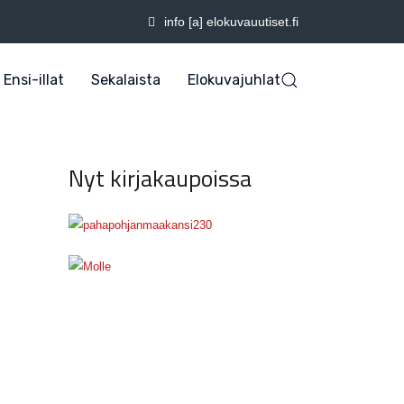
info [a] elokuvauutiset.fi
Ensi-illat
Sekalaista
Elokuvajuhlat
Nyt kirjakaupoissa