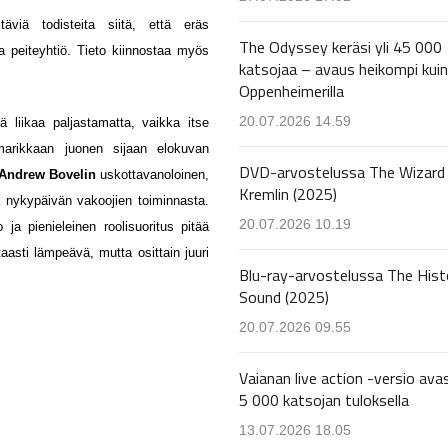
viä todisteita siitä, että eräs
The Odyssey keräsi yli 45 000
a peiteyhtiö. Tieto kiinnostaa myös
katsojaa – avaus heikompi kuin
Oppenheimerilla
20.07.2026 14.59
 liikaa paljastamatta, vaikka itse
marikkaan juonen sijaan elokuvan
DVD-arvostelussa The Wizard 
Andrew Bovelin
uskottavanoloinen,
Kremlin (2025)
a nykypäivän vakoojien toiminnasta.
20.07.2026 10.19
 ja pienieleinen roolisuoritus pitää
taasti lämpeävä, mutta osittain juuri
Blu-ray-arvostelussa The Hist
Sound (2025)
20.07.2026 09.55
Vaianan live action -versio avas
5 000 katsojan tuloksella
13.07.2026 18.05