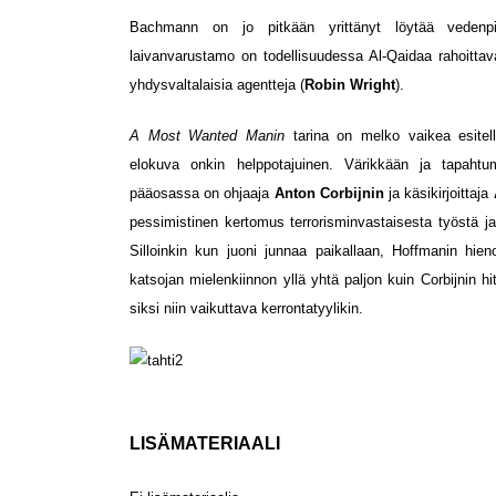
Bachmann on jo pitkään yrittänyt löytää vedenpitä
laivanvarustamo on todellisuudessa Al-Qaidaa rahoittav
yhdysvaltalaisia agentteja (
Robin Wright
).
A Most Wanted Manin
tarina on melko vaikea esitellä
elokuva onkin helppotajuinen. Värikkään ja tapahtu
pääosassa on ohjaaja
Anton Corbijnin
ja käsikirjoittaja
pessimistinen kertomus terrorisminvastaisesta työstä j
Silloinkin kun juoni junnaa paikallaan, Hoffmanin hieno
katsojan mielenkiinnon yllä yhtä paljon kuin Corbijnin hi
siksi niin vaikuttava kerrontatyylikin.
LISÄMATERIAALI