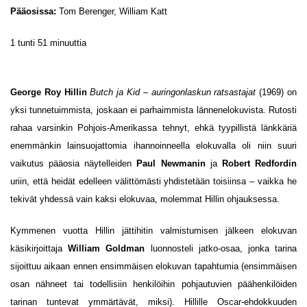
Pääosissa:
Tom Berenger, William Katt
1 tunti 51 minuuttia
George Roy Hillin
Butch ja Kid – auringonlaskun ratsastajat
(1969) on
yksi tunnetuimmista, joskaan ei parhaimmista lännenelokuvista. Rutosti
rahaa varsinkin Pohjois-Amerikassa tehnyt, ehkä tyypillistä länkkäriä
enemmänkin lainsuojattomia ihannoinneella elokuvalla oli niin suuri
vaikutus pääosia näytelleiden
Paul Newmanin
ja
Robert Redfordin
uriin, että heidät edelleen välittömästi yhdistetään toisiinsa – vaikka he
tekivät yhdessä vain kaksi elokuvaa, molemmat Hillin ohjauksessa.
Kymmenen vuotta Hillin jättihitin valmistumisen jälkeen elokuvan
käsikirjoittaja
William Goldman
luonnosteli jatko-osaa, jonka tarina
sijoittuu aikaan ennen ensimmäisen elokuvan tapahtumia (ensimmäisen
osan nähneet tai todellisiin henkilöihin pohjautuvien päähenkilöiden
tarinan tuntevat ymmärtävät, miksi). Hillille Oscar-ehdokkuuden