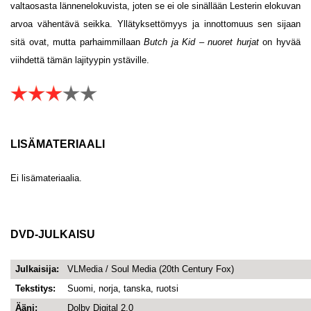
valtaosasta lännenelokuvista, joten se ei ole sinällään Lesterin elokuvan
arvoa vähentävä seikka. Yllätyksettömyys ja innottomuus sen sijaan
sitä ovat, mutta parhaimmillaan
Butch ja Kid – nuoret hurjat
on hyvää
viihdettä tämän lajityypin ystäville.
LISÄMATERIAALI
Ei lisämateriaalia.
DVD-JULKAISU
Julkaisija:
VLMedia / Soul Media (20th Century Fox)
Tekstitys:
Suomi, norja, tanska, ruotsi
Ääni:
Dolby Digital 2.0