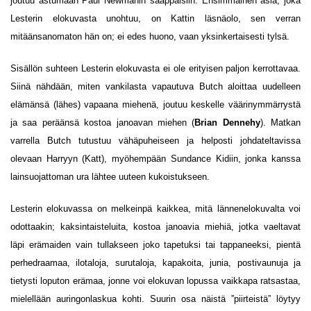
joutuu astumaan Paul Newmanin saappaisiin. Ensimmäinen asia, joka
Lesterin elokuvasta unohtuu, on Kattin läsnäolo, sen verran
mitäänsanomaton hän on; ei edes huono, vaan yksinkertaisesti tylsä.
Sisällön suhteen Lesterin elokuvasta ei ole erityisen paljon kerrottavaa.
Siinä nähdään, miten vankilasta vapautuva Butch aloittaa uudelleen
elämänsä (lähes) vapaana miehenä, joutuu keskelle väärinymmärrystä
ja saa peräänsä kostoa janoavan miehen (
Brian Dennehy
). Matkan
varrella Butch tutustuu vähäpuheiseen ja helposti johdateltavissa
olevaan Harryyn (Katt), myöhempään Sundance Kidiin, jonka kanssa
lainsuojattoman ura lähtee uuteen kukoistukseen.
Lesterin elokuvassa on melkeinpä kaikkea, mitä lännenelokuvalta voi
odottaakin; kaksintaisteluita, kostoa janoavia miehiä, jotka vaeltavat
läpi erämaiden vain tullakseen joko tapetuksi tai tappaneeksi, pientä
perhedraamaa, ilotaloja, surutaloja, kapakoita, junia, postivaunuja ja
tietysti loputon erämaa, jonne voi elokuvan lopussa vaikkapa ratsastaa,
mielellään auringonlaskua kohti. Suurin osa näistä ”piirteistä” löytyy