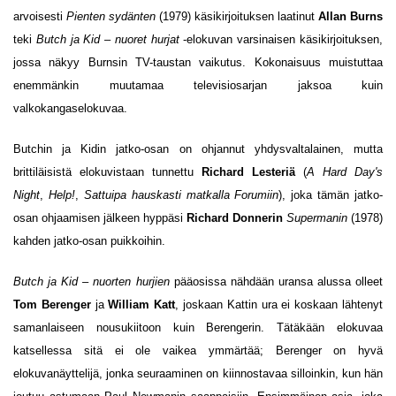
arvoisesti
Pienten sydänten
(1979) käsikirjoituksen laatinut
Allan Burns
teki
Butch ja Kid – nuoret hurjat
-elokuvan varsinaisen käsikirjoituksen,
jossa näkyy Burnsin TV-taustan vaikutus. Kokonaisuus muistuttaa
enemmänkin muutamaa televisiosarjan jaksoa kuin
valkokangaselokuvaa.
Butchin ja Kidin jatko-osan on ohjannut yhdysvaltalainen, mutta
brittiläisistä elokuvistaan tunnettu
Richard Lesteriä
(
A Hard Day's
Night
,
Help!
,
Sattuipa hauskasti matkalla Forumiin
), joka tämän jatko-
osan ohjaamisen jälkeen hyppäsi
Richard Donnerin
Supermanin
(1978)
kahden jatko-osan puikkoihin.
Butch ja Kid – nuorten hurjien
pääosissa nähdään uransa alussa olleet
Tom Berenger
ja
William Katt
, joskaan Kattin ura ei koskaan lähtenyt
samanlaiseen nousukiitoon kuin Berengerin. Tätäkään elokuvaa
katsellessa sitä ei ole vaikea ymmärtää; Berenger on hyvä
elokuvanäyttelijä, jonka seuraaminen on kiinnostavaa silloinkin, kun hän