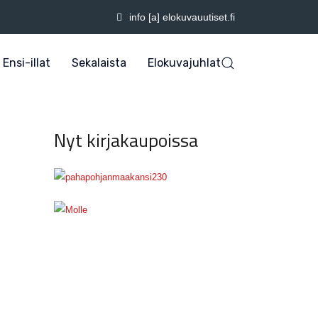
info [a] elokuvauutiset.fi
Ensi-illat
Sekalaista
Elokuvajuhlat
Nyt kirjakaupoissa