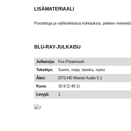
LISÄMATERIAALI
Poistettuja ja vaihtoehtoisia kohtauksia, pieleen menneitä o
BLU-RAY-JULKAISU
Julkaisija:
Fox-Paramount
Tekstitys:
Suomi, norja, tanska, ruotsi
Ääni:
DTS-HD Master Audio 5.1
Kuva:
16:9 (2.40:1)
Levyjä:
1