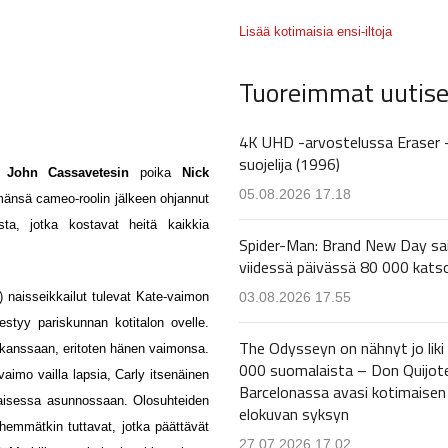
Lisää kotimaisia ensi-iltoja
Tuoreimmat uutise
4K UHD -arvostelussa Eraser 
suojelija (1996)
.
John Cassavetesin
poika
Nick
05.08.2026 17.18
änsä cameo-roolin jälkeen ohjannut
a, jotka kostavat heitä kaikkia
Spider-Man: Brand New Day sa
viidessä päivässä 80 000 kats
) naisseikkailut tulevat Kate-vaimon
03.08.2026 17.55
mestyy pariskunnan kotitalon ovelle.
The Odysseyn on nähnyt jo liki
kanssaan, eritoten hänen vaimonsa.
000 suomalaista – Don Quijot
vaimo vailla lapsia, Carly itsenäinen
Barcelonassa avasi kotimaisen
kilaisessa asunnossaan. Olosuhteiden
elokuvan syksyn
hemmätkin tuttavat, jotka päättävät
27.07.2026 17.02