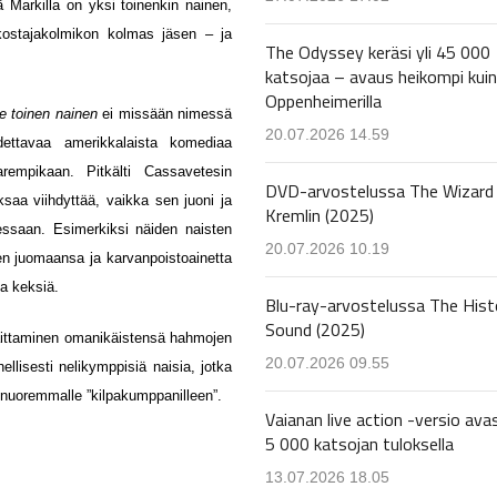
 Markilla on yksi toinenkin nainen,
 kostajakolmikon kolmas jäsen – ja
The Odyssey keräsi yli 45 000
katsojaa – avaus heikompi kuin
Oppenheimerilla
e toinen nainen
ei missään nimessä
20.07.2026 14.59
dettavaa amerikkalaista komediaa
mpikaan. Pitkälti Cassavetesin
DVD-arvostelussa The Wizard 
ksaa viihdyttää, vaikka sen juoni ja
Kremlin (2025)
essaan. Esimerkiksi näiden naisten
20.07.2026 10.19
nen juomaansa ja karvanpoistoainetta
ea keksiä.
Blu-ray-arvostelussa The Hist
Sound (2025)
n laittaminen omanikäistensä hahmojen
20.07.2026 09.55
llisesti nelikymppisiä naisia, jotka
 nuoremmalle ”kilpakumppanilleen”.
Vaianan live action -versio avas
5 000 katsojan tuloksella
13.07.2026 18.05