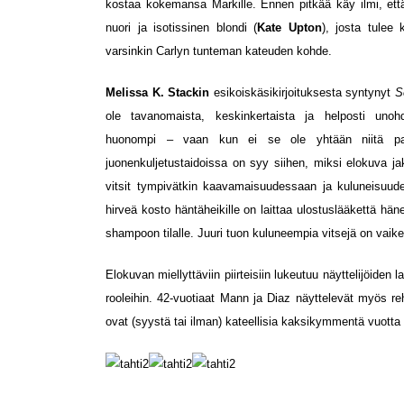
kostaa kokemansa Markille. Ennen pitkää käy ilmi, että
nuori ja isotissinen blondi (
Kate Upton
), josta tulee
varsinkin Carlyn tunteman kateuden kohde.
Melissa K. Stackin
esikoiskäsikirjoituksesta syntynyt
S
ole tavanomaista, keskinkertaista ja helposti unoh
huonompi – vaan kun ei se ole yhtään niitä pare
juonenkuljetustaidoissa on syy siihen, miksi elokuva ja
vitsit tympivätkin kaavamaisuudessaan ja kuluneisuud
hirveä kosto häntäheikille on laittaa ulostuslääkettä hä
shampoon tilalle. Juuri tuon kuluneempia vitsejä on vaik
Elokuvan miellyttäviin piirteisiin lukeutuu näyttelijöide
rooleihin. 42-vuotiaat Mann ja Diaz näyttelevät myös rehe
ovat (syystä tai ilman) kateellisia kaksikymmentä vuotta