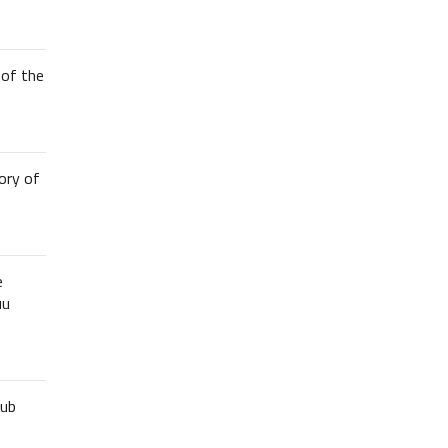
of the
ory of
e
uu
lub