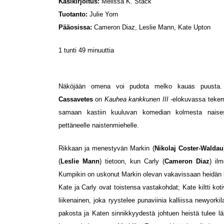
Käsikirjoitus:
Melissa K. Stack
Tuotanto:
Julie Yorn
Pääosissa:
Cameron Diaz, Leslie Mann, Kate Upton
1 tunti 49 minuuttia
Näköjään omena voi pudota melko kauas puusta
Cassavetes
on
Kauhea kankkunen III
-elokuvassa tekem
samaan kastiin kuuluvan komedian kolmesta naisest
pettäneelle naistenmiehelle.
Rikkaan ja menestyvän Markin (
Nikolaj Coster-Waldau
(
Leslie Mann
) tietoon, kun Carly (
Cameron Diaz
) il
Kumpikin on uskonut Markin olevan vakavissaan heidän 
Kate ja Carly ovat toistensa vastakohdat; Kate kiltti koti
liikenainen, joka ryystelee punaviinia kalliissa newyor
pakosta ja Katen sinnikkyydestä johtuen heistä tulee lä