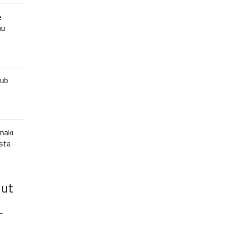
e
uu
lub
näki
sta
lut
–