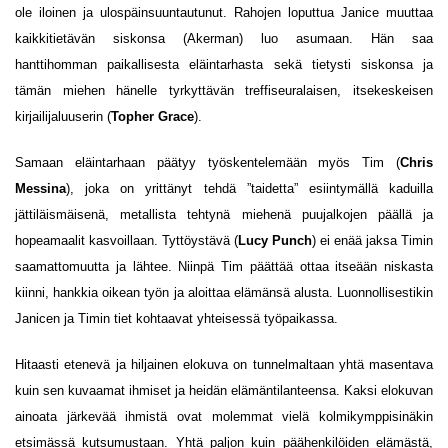
ole iloinen ja ulospäinsuuntautunut. Rahojen loputtua Janice muuttaa
kaikkitietävän siskonsa (Akerman) luo asumaan. Hän saa
hanttihomman paikallisesta eläintarhasta sekä tietysti siskonsa ja
tämän miehen hänelle tyrkyttävän treffiseuralaisen, itsekeskeisen
kirjailijaluuserin (
Topher Grace
).
Samaan eläintarhaan päätyy työskentelemään myös Tim (
Chris
Messina
), joka on yrittänyt tehdä ”taidetta” esiintymällä kaduilla
jättiläismäisenä, metallista tehtynä miehenä puujalkojen päällä ja
hopeamaalit kasvoillaan. Tyttöystävä (
Lucy Punch
) ei enää jaksa Timin
saamattomuutta ja lähtee. Niinpä Tim päättää ottaa itseään niskasta
kiinni, hankkia oikean työn ja aloittaa elämänsä alusta. Luonnollisestikin
Janicen ja Timin tiet kohtaavat yhteisessä työpaikassa.
Hitaasti etenevä ja hiljainen elokuva on tunnelmaltaan yhtä masentava
kuin sen kuvaamat ihmiset ja heidän elämäntilanteensa. Kaksi elokuvan
ainoata järkevää ihmistä ovat molemmat vielä kolmikymppisinäkin
etsimässä kutsumustaan. Yhtä paljon kuin päähenkilöiden elämästä,