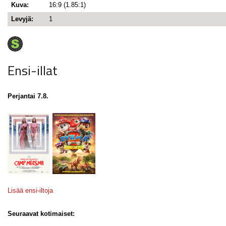
Kuva:
16:9 (1.85:1)
Levyjä:
1
Ensi-illat
Perjantai 7.8.
Lisää ensi-iltoja
Seuraavat kotimaiset: