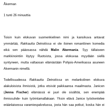
Åkerman
1 tunti 26 minuuttia
Toisin kuin elokuvan suomenkielinen nimi ja kansikuva antavat
ymmärtää,
Rakkautta Detroitissa
ei ole iloinen romanttinen komedia
eikä sen pääosassa nähdä
Malin Akermania
. Syy tällaiseen
markkinointiin löytyy Ruotsista, jossa elokuvaa myydään siellä
syntyneen, mutta valtaosan elämästään Pohjois-Amerikassa asuneen
Akermanin nimellä.
Todellisuudessa
Rakkautta Detroitissa
on melankolinen elokuva
alakuloisista ihmisistä, jotka etsivät paikkaansa maailmasta. Janicen
(
Jenna Fischer
) elämässä ei juuri ole sisältöä, sen enempää
ihmissuhde- kuin työrintamallakaan. Yksin elävä Janice työskentelee
eräänlaisessa varamiespalvelussa, josta hän saa potkut, koska hän ei