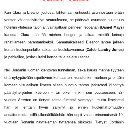
Kun Clara ja Eleanor joutuvat lähtemään entisestä asunnostaan erään
verisen välienselvittelyn seurauksena, he päätyvät asumaan suljettuun
hotelliin yhdessä talon äitivainajaltaan perineen reppanan (
Daniel Mays
)
kanssa. Clara säästää miehen hengen ja alkaa miettiä keinoja
rahatilanteen parantamiseksi. Samanaikaisesti Eleanor lähtee jälleen
kerran koulunpenkille, rakastuu koulukaveriinsa (
Caleb Landry Jones
)
ja pähkäilee, josko ultaisi kertoa tälle salaisuutensa.
Neil Jordanin luoman kiehtovan tunnelman, sekä kauas menneisyyteen
että nykypäivään sijoittuvien kohtausten, veristenkin murhien ja erittäin
komean visuaalisen ilmeen sijaan huomio tahtoo jatkuvasti kiinnittyä
päänäyttelijöiden ikäeroon – tai pikemminkin sen puutteeseen. 27-
vuotias Arterton on tietysti tässä filmissä vampyyri, mutta ilmeisesti
hän oli erittäin hyvin säilynyt jo ennen kuolemattomuuden
ansaitsemista, sillä ulkonäöltäänhän hän sopii vallan erinomaisesti 19-
vuotiaan Ronanin näyttelemän tyttärensä siskoksi. Tietysti Jordanin