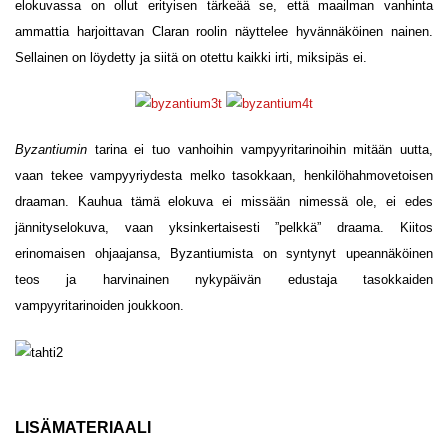
elokuvassa on ollut erityisen tärkeää se, että maailman vanhinta
ammattia harjoittavan Claran roolin näyttelee hyvännäköinen nainen.
Sellainen on löydetty ja siitä on otettu kaikki irti, miksipäs ei.
Byzantiumin
tarina ei tuo vanhoihin vampyyritarinoihin mitään uutta,
vaan tekee vampyyriydesta melko tasokkaan, henkilöhahmovetoisen
draaman. Kauhua tämä elokuva ei missään nimessä ole, ei edes
jännityselokuva, vaan yksinkertaisesti ”pelkkä” draama. Kiitos
erinomaisen ohjaajansa, Byzantiumista on syntynyt upeannäköinen
teos ja harvinainen nykypäivän edustaja tasokkaiden
vampyyritarinoiden joukkoon.
LISÄMATERIAALI