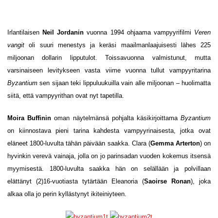
Irlantilaisen
Neil Jordanin
vuonna 1994 ohjaama vampyyrifilmi
Veren
vangit
oli suuri menestys ja keräsi maailmanlaajuisesti lähes 225
miljoonan dollarin lipputulot. Toissavuonna valmistunut, mutta
varsinaiseen levitykseen vasta viime vuonna tullut vampyyritarina
Byzantium
sen sijaan teki lippuluukuilla vain alle miljoonan – huolimatta
siitä, että vampyyrithan ovat nyt tapetilla.
Moira Buffinin
oman näytelmänsä pohjalta käsikirjoittama
Byzantium
on kiinnostava pieni tarina kahdesta vampyyrinaisesta, jotka ovat
eläneet 1800-luvulta tähän päivään saakka. Clara (
Gemma Arterton
) on
hyvinkin verevä vainaja, jolla on jo parinsadan vuoden kokemus itsensä
myymisestä. 1800-luvulta saakka hän on selällään ja polvillaan
elättänyt (2)16-vuotiasta tytärtään Eleanoria (
Saoirse Ronan
), joka
alkaa olla jo perin kyllästynyt ikiteiniyteen.