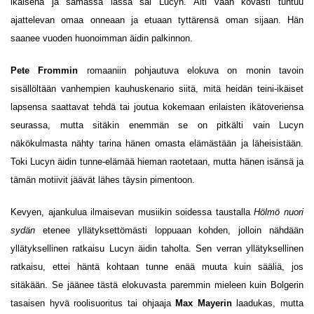
ikäisenä ja samassa iässä sai Lucyn. Äiti vaan kovasti tuntuu
ajattelevan omaa onneaan ja etuaan tyttärensä oman sijaan. Hän
saanee vuoden huonoimman äidin palkinnon.
Pete Frommin
romaaniin pohjautuva elokuva on monin tavoin
sisällöltään vanhempien kauhuskenario siitä, mitä heidän teini-ikäiset
lapsensa saattavat tehdä tai joutua kokemaan erilaisten ikätoveriensa
seurassa, mutta sitäkin enemmän se on pitkälti vain Lucyn
näkökulmasta nähty tarina hänen omasta elämästään ja läheisistään.
Toki Lucyn äidin tunne-elämää hieman raotetaan, mutta hänen isänsä ja
tämän motiivit jäävät lähes täysin pimentoon.
Kevyen, ajankulua ilmaisevan musiikin soidessa taustalla
Hölmö nuori
sydän
etenee yllätyksettömästi loppuaan kohden, jolloin nähdään
yllätyksellinen ratkaisu Lucyn äidin taholta. Sen verran yllätyksellinen
ratkaisu, ettei häntä kohtaan tunne enää muuta kuin sääliä, jos
sitäkään. Se jäänee tästä elokuvasta paremmin mieleen kuin Bolgerin
tasaisen hyvä roolisuoritus tai ohjaaja
Max Mayerin
laadukas, mutta