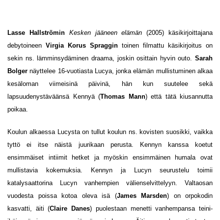
Lasse Hallströmin
Kesken jääneen elämän
(2005) käsikirjoittajana
debytoineen
Virgia Korus Spraggin
toinen filmattu käsikirjoitus on
sekin ns. lämminsydäminen draama, joskin osittain hyvin outo.
Sarah
Bolger
näyttelee 16-vuotiasta Lucya, jonka elämän mullistuminen alkaa
kesäloman viimeisinä päivinä, hän kun suutelee sekä
lapsuudenystäväänsä Kennyä (
Thomas Mann
) että tätä kiusannutta
poikaa.
Koulun alkaessa Lucysta on tullut koulun ns. kovisten suosikki, vaikka
tyttö ei itse näistä juurikaan perusta. Kennyn kanssa koetut
ensimmäiset intiimit hetket ja myöskin ensimmäinen humala ovat
mullistavia kokemuksia. Kennyn ja Lucyn seurustelu toimii
katalysaattorina Lucyn vanhempien välienselvittelyyn. Valtaosan
vuodesta poissa kotoa oleva isä (
James Marsden
) on orpokodin
kasvatti, äiti (
Claire Danes
) puolestaan menetti vanhempansa teini-