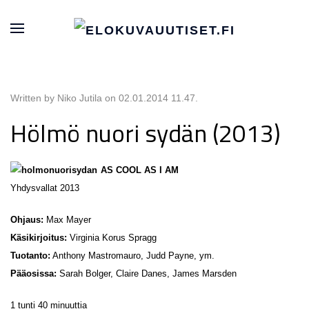
Written by Niko Jutila on
02.01.2014 11.47
.
Hölmö nuori sydän (2013)
AS COOL AS I AM
Yhdysvallat 2013
Ohjaus:
Max Mayer
Käsikirjoitus:
Virginia Korus Spragg
Tuotanto:
Anthony Mastromauro, Judd Payne, ym.
Pääosissa:
Sarah Bolger, Claire Danes, James Marsden
1 tunti 40 minuuttia