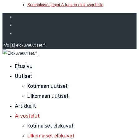
Suomalaisohjaajat A-luokan elokuvajuhlilla
info [a] elokuvauutiset.fi
Etusivu
Uutiset
Kotimaan uutiset
Ulkomaan uutiset
Artikkelit
Arvostelut
Kotimaiset elokuvat
Ulkomaiset elokuvat