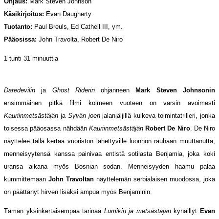
Ohjaus:
Mark Steven Johnson
Käsikirjoitus:
Evan Daugherty
Tuotanto:
Paul Breuls, Ed Cathell III, ym.
Pääosissa:
John Travolta, Robert De Niro
1 tunti 31 minuuttia
Daredevilin
ja
Ghost Riderin
ohjanneen
Mark Steven Johnsonin
ensimmäinen pitkä filmi kolmeen vuoteen on varsin avoimesti
Kauriinmetsästäjän
ja
Syvän joen
jalanjäljillä kulkeva toimintatrilleri, jonka
toisessa pääosassa nähdään
Kauriinmetsästäjän
Robert De Niro
. De Niro
näyttelee tällä kertaa vuoriston lähettyville luonnon rauhaan muuttanutta,
menneisyytensä kanssa painivaa entistä sotilasta Benjamia, joka koki
uransa aikana myös Bosnian sodan. Menneisyyden haamu palaa
kummittemaan
John Travoltan
näyttelemän serbialaisen muodossa, joka
on päättänyt hirven lisäksi ampua myös Benjaminin.
Tämän yksinkertaisempaa tarinaa
Lumikin ja metsästäjän
kynäillyt
Evan