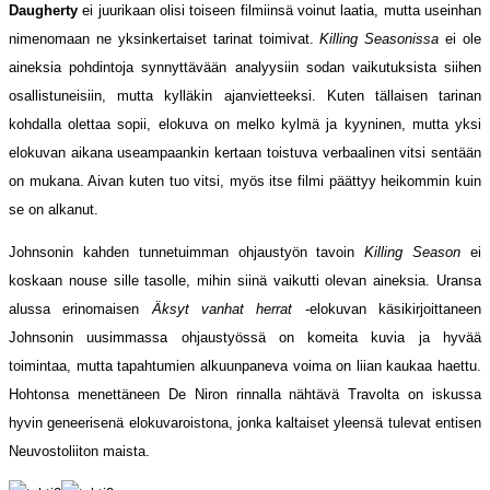
Daugherty
ei juurikaan olisi toiseen filmiinsä voinut laatia, mutta useinhan
nimenomaan ne yksinkertaiset tarinat toimivat.
Killing Seasonissa
ei ole
aineksia pohdintoja synnyttävään analyysiin sodan vaikutuksista siihen
osallistuneisiin, mutta kylläkin ajanvietteeksi. Kuten tällaisen tarinan
kohdalla olettaa sopii, elokuva on melko kylmä ja kyyninen, mutta yksi
elokuvan aikana useampaankin kertaan toistuva verbaalinen vitsi sentään
on mukana. Aivan kuten tuo vitsi, myös itse filmi päättyy heikommin kuin
se on alkanut.
Johnsonin kahden tunnetuimman ohjaustyön tavoin
Killing Season
ei
koskaan nouse sille tasolle, mihin siinä vaikutti olevan aineksia. Uransa
alussa erinomaisen
Äksyt vanhat herrat
-elokuvan käsikirjoittaneen
Johnsonin uusimmassa ohjaustyössä on komeita kuvia ja hyvää
toimintaa, mutta tapahtumien alkuunpaneva voima on liian kaukaa haettu.
Hohtonsa menettäneen De Niron rinnalla nähtävä Travolta on iskussa
hyvin geneerisenä elokuvaroistona, jonka kaltaiset yleensä tulevat entisen
Neuvostoliiton maista.