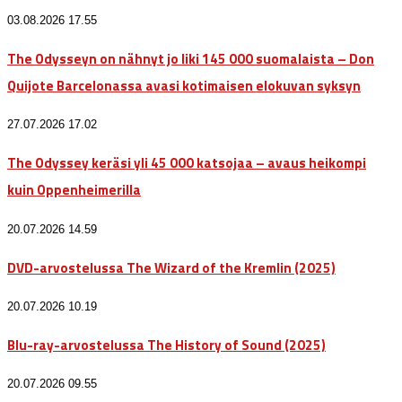
03.08.2026 17.55
The Odysseyn on nähnyt jo liki 145 000 suomalaista – Don
Quijote Barcelonassa avasi kotimaisen elokuvan syksyn
27.07.2026 17.02
The Odyssey keräsi yli 45 000 katsojaa – avaus heikompi
kuin Oppenheimerilla
20.07.2026 14.59
DVD-arvostelussa The Wizard of the Kremlin (2025)
20.07.2026 10.19
Blu-ray-arvostelussa The History of Sound (2025)
20.07.2026 09.55