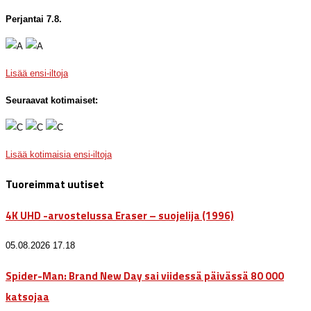
Perjantai 7.8.
Lisää ensi-iltoja
Seuraavat kotimaiset:
Lisää kotimaisia ensi-iltoja
Tuoreimmat uutiset
4K UHD -arvostelussa Eraser – suojelija (1996)
05.08.2026 17.18
Spider-Man: Brand New Day sai viidessä päivässä 80 000
katsojaa