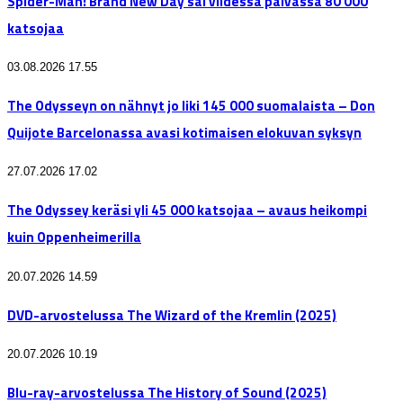
Spider-Man: Brand New Day sai viidessä päivässä 80 000
katsojaa
03.08.2026 17.55
The Odysseyn on nähnyt jo liki 145 000 suomalaista – Don
Quijote Barcelonassa avasi kotimaisen elokuvan syksyn
27.07.2026 17.02
The Odyssey keräsi yli 45 000 katsojaa – avaus heikompi
kuin Oppenheimerilla
20.07.2026 14.59
DVD-arvostelussa The Wizard of the Kremlin (2025)
20.07.2026 10.19
Blu-ray-arvostelussa The History of Sound (2025)