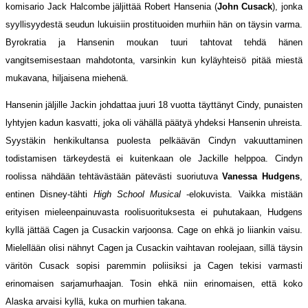
komisario Jack Halcombe jäljittää Robert Hansenia (
John Cusack
), jonka
syyllisyydestä seudun lukuisiin prostituoiden murhiin hän on täysin varma.
Byrokratia ja Hansenin moukan tuuri tahtovat tehdä hänen
vangitsemisestaan mahdotonta, varsinkin kun kyläyhteisö pitää miestä
mukavana, hiljaisena miehenä.
Hansenin jäljille Jackin johdattaa juuri 18 vuotta täyttänyt Cindy, punaisten
lyhtyjen kadun kasvatti, joka oli vähällä päätyä yhdeksi Hansenin uhreista.
Syystäkin henkikultansa puolesta pelkäävän Cindyn vakuuttaminen
todistamisen tärkeydestä ei kuitenkaan ole Jackille helppoa. Cindyn
roolissa nähdään tehtävästään pätevästi suoriutuva
Vanessa Hudgens
,
entinen Disney-tähti
High School Musical
-elokuvista. Vaikka mistään
erityisen mieleenpainuvasta roolisuorituksesta ei puhutakaan, Hudgens
kyllä jättää Cagen ja Cusackin varjoonsa. Cage on ehkä jo liiankin vaisu.
Mielellään olisi nähnyt Cagen ja Cusackin vaihtavan roolejaan, sillä täysin
väritön Cusack sopisi paremmin poliisiksi ja Cagen tekisi varmasti
erinomaisen sarjamurhaajan. Tosin ehkä niin erinomaisen, että koko
Alaska arvaisi kyllä, kuka on murhien takana.