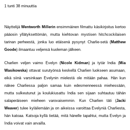
1 tunti 38 minuuttia
Näyttelijä
Wentworth Millerin
ensimmäinen filmattu käsikirjoitus kertoo
pääosin yllätyksettömän, mutta kiehtovan mystisen hitchcockilaisen
tarinan perheestä, jonka luo etäisenä pysynyt Charlie-setä (
Matthew
Goode
) ilmaantuu veljensä kuoleman jälkeen.
Charlien veljen vaimo Evelyn (
Nicole Kidman
) ja tytär India (
Mia
Wasikowska
) ottavat surutyönsä keskellä Charlien luokseen asumaan,
eikä siinä varsinkaan Evelynin mielestä ole mitään pahaa. Hän kun
näkee Charliessa paljon samaa kuin edesmenneessä miehessään,
mutta sulkeutunut ja koulukiusattu India sen sijaan suhtautuu tähän
salaperäiseen mieheen varovaisemmin. Kun Charlien täti (
Jacki
Weaver
) tulee kyläilemään ja on aikeissa varoittaa Evelyniä Charliesta,
hän katoaa. Katsoja kyllä tietää, mitä hänelle tapahtui, mutta Evelyn ja
India voivat vain arvailla.