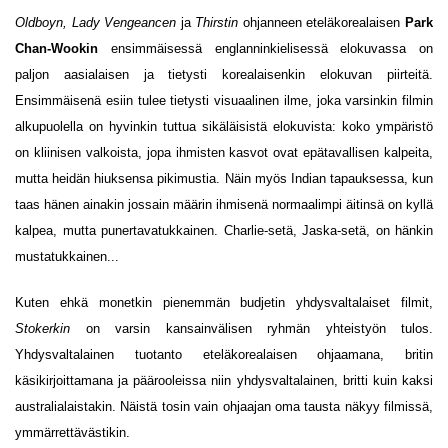
Oldboyn,
Lady Vengeancen
ja
Thirstin
ohjanneen eteläkorealaisen
Park
Chan-Wookin
ensimmäisessä englanninkielisessä elokuvassa on
paljon aasialaisen ja tietysti korealaisenkin elokuvan piirteitä.
Ensimmäisenä esiin tulee tietysti visuaalinen ilme, joka varsinkin filmin
alkupuolella on hyvinkin tuttua sikäläisistä elokuvista: koko ympäristö
on kliinisen valkoista, jopa ihmisten kasvot ovat epätavallisen kalpeita,
mutta heidän hiuksensa pikimustia. Näin myös Indian tapauksessa, kun
taas hänen ainakin jossain määrin ihmisenä normaalimpi äitinsä on kyllä
kalpea, mutta punertavatukkainen. Charlie-setä, Jaska-setä, on hänkin
mustatukkainen...
Kuten ehkä monetkin pienemmän budjetin yhdysvaltalaiset filmit,
Stokerkin
on varsin kansainvälisen ryhmän yhteistyön tulos.
Yhdysvaltalainen tuotanto eteläkorealaisen ohjaamana, britin
käsikirjoittamana ja päärooleissa niin yhdysvaltalainen, britti kuin kaksi
australialaistakin. Näistä tosin vain ohjaajan oma tausta näkyy filmissä,
ymmärrettävästikin.