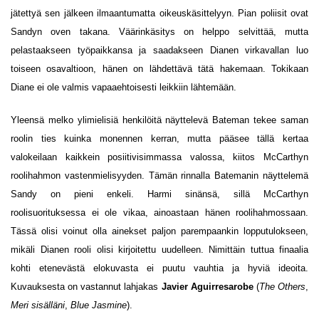
jätettyä sen jälkeen ilmaantumatta oikeuskäsittelyyn. Pian poliisit ovat
Sandyn oven takana. Väärinkäsitys on helppo selvittää, mutta
pelastaakseen työpaikkansa ja saadakseen Dianen virkavallan luo
toiseen osavaltioon, hänen on lähdettävä tätä hakemaan. Tokikaan
Diane ei ole valmis vapaaehtoisesti leikkiin lähtemään.
Yleensä melko ylimielisiä henkilöitä näyttelevä Bateman tekee saman
roolin ties kuinka monennen kerran, mutta pääsee tällä kertaa
valokeilaan kaikkein posiitivisimmassa valossa, kiitos McCarthyn
roolihahmon vastenmielisyyden. Tämän rinnalla Batemanin näyttelemä
Sandy on pieni enkeli. Harmi sinänsä, sillä McCarthyn
roolisuorituksessa ei ole vikaa, ainoastaan hänen roolihahmossaan.
Tässä olisi voinut olla ainekset paljon parempaankin lopputulokseen,
mikäli Dianen rooli olisi kirjoitettu uudelleen. Nimittäin tuttua finaalia
kohti etenevästä elokuvasta ei puutu vauhtia ja hyviä ideoita.
Kuvauksesta on vastannut lahjakas
Javier Aguirresarobe
(
The Others
,
Meri sisälläni
,
Blue Jasmine
).