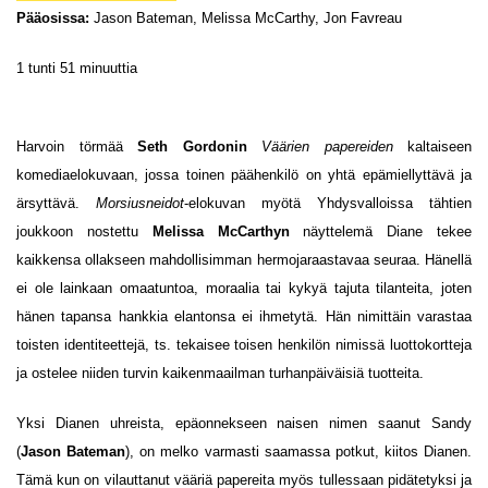
Pääosissa:
Jason Bateman, Melissa McCarthy, Jon Favreau
1 tunti 51 minuuttia
Harvoin törmää
Seth Gordonin
Väärien papereiden
kaltaiseen
komediaelokuvaan, jossa toinen päähenkilö on yhtä epämiellyttävä ja
ärsyttävä.
Morsiusneidot
-elokuvan myötä Yhdysvalloissa tähtien
joukkoon nostettu
Melissa McCarthyn
näyttelemä Diane tekee
kaikkensa ollakseen mahdollisimman hermojaraastavaa seuraa. Hänellä
ei ole lainkaan omaatuntoa, moraalia tai kykyä tajuta tilanteita, joten
hänen tapansa hankkia elantonsa ei ihmetytä. Hän nimittäin varastaa
toisten identiteettejä, ts. tekaisee toisen henkilön nimissä luottokortteja
ja ostelee niiden turvin kaikenmaailman turhanpäiväisiä tuotteita.
Yksi Dianen uhreista, epäonnekseen naisen nimen saanut Sandy
(
Jason Bateman
), on melko varmasti saamassa potkut, kiitos Dianen.
Tämä kun on vilauttanut vääriä papereita myös tullessaan pidätetyksi ja