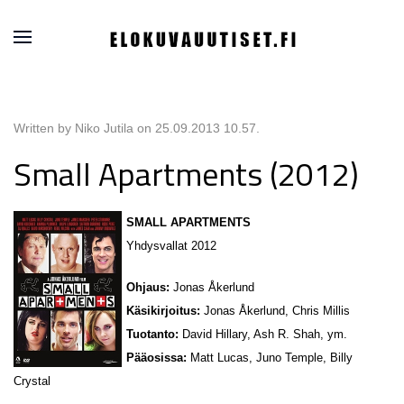
Written by Niko Jutila on
25.09.2013 10.57
.
Small Apartments (2012)
SMALL APARTMENTS
Yhdysvallat 2012
Ohjaus:
Jonas Åkerlund
Käsikirjoitus:
Jonas Åkerlund, Chris Millis
Tuotanto:
David Hillary, Ash R. Shah, ym.
Pääosissa:
Matt Lucas, Juno Temple, Billy
Crystal