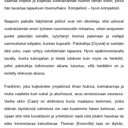
saamaa vihjettä ja kuljettaa vuokraisännän ruumiin tämän kotiin, jossa
hän lavastaa tapauksen itsemurhaksi. Kömpelösti – hyvin kömpelösti.
Naapurin paikalle hälyttämät poliisit ovat niin idiootteja, että uskovat
vuokraisännän ensin lyöneen ruuvimeisselin rintaansa, sitten ampuneen
puolet päästään seinälle, sytyttänyt itsensä palamaan ja vieläpä
sammuttanut tulipalon, kunnes kupsahti. Palotutkija (Crystal) ei sentään
tätä usko, vaan ryhtyy selvittämään tapausta. Hyvin epäkiinnostavalla
tavalla, koska katsojahan jo tietää tuloksen kuin myös ne henkilöt,
joihin palotutkija tutkimusten aikana tutustuu, sillä heidätkin on jo
esitelty elokuvan alussa.
Franklinin, joka kuljeskelee ympäriinsä ilman hiuksia, kulmakarvoja ja
muita vaatteita kuin sukat ja alushousut, asuu arvoisessaan seurassa.
Vanha ukko (Caan) on ahdistavia kuvia maalaava leskimies, jonka
elämän täyttävistä rutiineista me vain kuulemme hänen kertovan, sen
sijaan että niitä kuvattaisiin ja yritettäisiin repiä siitä jotakin hauskaa tai
edes kiinnostavaa katsottavaa. Thomas (Knoxville) taas on älykäs,