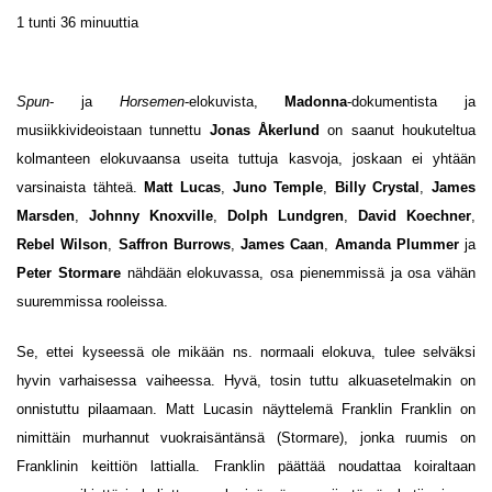
1 tunti 36 minuuttia
Spun
- ja
Horsemen
-elokuvista,
Madonna
-dokumentista ja
musiikkivideoistaan tunnettu
Jonas Åkerlund
on saanut houkuteltua
kolmanteen elokuvaansa useita tuttuja kasvoja, joskaan ei yhtään
varsinaista tähteä.
Matt Lucas
,
Juno Temple
,
Billy Crystal
,
James
Marsden
,
Johnny Knoxville
,
Dolph Lundgren
,
David Koechner
,
Rebel Wilson
,
Saffron Burrows
,
James Caan
,
Amanda Plummer
ja
Peter Stormare
nähdään elokuvassa, osa pienemmissä ja osa vähän
suuremmissa rooleissa.
Se, ettei kyseessä ole mikään ns. normaali elokuva, tulee selväksi
hyvin varhaisessa vaiheessa. Hyvä, tosin tuttu alkuasetelmakin on
onnistuttu pilaamaan. Matt Lucasin näyttelemä Franklin Franklin on
nimittäin murhannut vuokraisäntänsä (Stormare), jonka ruumis on
Franklinin keittiön lattialla. Franklin päättää noudattaa koiraltaan