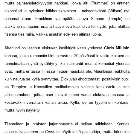
mutta paineensietokyvytön narkkari, jonka äiti (Plummer) on entinen
alkoholisti ja nykyinen kiihkouskovainen – naisystävästä (Wilson) nyt
puhumattakaan. Franklinin vastapäätä asuva Simone (Temple) on
alaikäinen stripparin urasta haaveileva kapinoiva teinityttö, joka elättää
itsensä ties millä, vaikka asuukin edelleen äitinsä luona.
Åkerlund on laatinut elokuvan käsikirjoituksen yhdessä
Chris Millisin
kanssa, jonka romaaniin filmi perustuu. 20 päivässä kuvattu elokuva on
tunnelmaltaan yhtä pysähtynyt kuin absurdit mustat komediat yleensä
ovat, mutta ei tässä filmissä mitään hauskaa ole. Muunlaisia reaktioita
kuin naurua se kyllä synnyttää. Elokuvan ehdottomasti positiivisin puoli
on Templen ja Knoxvillen roolihahmojen välinen keskustelu ja sen
jälkiseuraukset, jotka tosin tulevat eteen vasta elokuvan lopussa ja
kestävätkin verrattain vähän aikaa. Kyllä, se on tyypillinen kohtaus,
mutta hyvin näytelty.
Tilanteiden ja ihmisten järjettömyyttä ei peilata mihinkään. Kenties
ainoa selväjärkinen on Crystalin näyttelemä palotutkija, mutta hänenkin