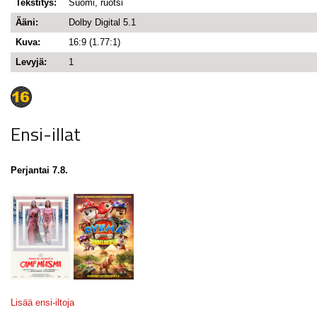
Tekstitys:
Suomi, ruotsi
Ääni:
Dolby Digital 5.1
Kuva:
16:9 (1.77:1)
Levyjä:
1
Ensi-illat
Perjantai 7.8.
Lisää ensi-iltoja