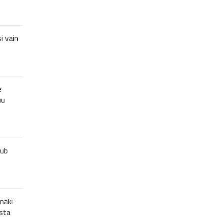
i vain
e
uu
lub
näki
sta