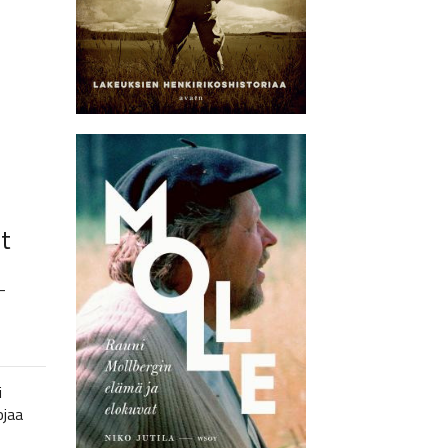
t
–
i
ojaa