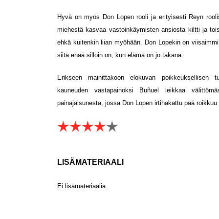
Hyvä on myös Don Lopen rooli ja erityisesti Reyn rooli
miehestä kasvaa vastoinkäymisten ansiosta kiltti ja to
ehkä kuitenkin liian myöhään. Don Lopekin on viisaimm
siitä enää silloin on, kun elämä on jo takana.
Erikseen mainittakoon elokuvan poikkeuksellisen tunn
kauneuden vastapainoksi Buñuel leikkaa välittöm
painajaisunesta, jossa Don Lopen irtihakattu pää roikkuu 
LISÄMATERIAALI
Ei lisämateriaalia.