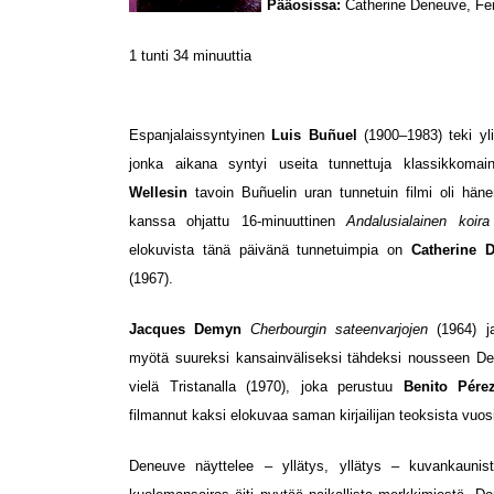
Pääosissa:
Catherine Deneuve, Fe
1 tunti 34 minuuttia
Espanjalaissyntyinen
Luis Buñuel
(1900–1983) teki yl
jonka aikana syntyi useita tunnettuja klassikkomai
Wellesin
tavoin Buñuelin uran tunnetuin filmi oli hä
kanssa ohjattu 16-minuuttinen
Andalusialainen koira
elokuvista tänä päivänä tunnetuimpia on
Catherine 
(1967).
Jacques Demyn
Cherbourgin sateenvarjojen
(1964) 
myötä suureksi kansainväliseksi tähdeksi nousseen Den
vielä Tristanalla (1970), joka perustuu
Benito Pére
filmannut kaksi elokuvaa saman kirjailijan teoksista v
Deneuve näyttelee – yllätys, yllätys – kuvankaunist