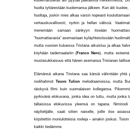
kuolemansairas äiti pyytää paikallista merkkimiestä, D
huolta tyttärestään kuolemansa jälkeen. Kun äiti kuolee, 
huoltaja, joskin mies alkaa varsin nopeasti kouluttamaa
vertauskuvallisesti, nyrkin ja hellan välissä. Vaatim
menemään samaan sänkyyn itseään huomattava
”huomattavasta” asemastaan kyläyhteisössään huolimat
mutta vuosien kuluessa Tristana aikuistuu ja alkaa hal
köyhään taidemaalariin (
Franco Nero
), mutta esteenä
mustasukkaisuus että hänen asemansa Tristanan laillise
Elämänsä aikana Tristana saa kärsiä vähintään yhtä 
roolihahmot
Teuvo Tulion
melodraamoissa, mutta Buñu
räiskyvä filmi kuin suomalaisen kollegansa. Pikemm
pyrkivänä elokuvana, jonka idea on tuttu, mutta jonka t
tällaisissa elokuvissa yleensä on tapana. Nimirooli 
näyttelijälle, saati sitten naiselle, joille itse asi
kirjoitettiin moniulotteisia rooleja – ainakin joskus. Tois
kaikki tiedämme.