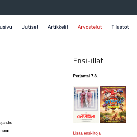
usivu
Uutiset
Artikkelit
Arvostelut
Tilastot
Ensi-illat
Perjantai 7.8.
ejandro
fmann
Lisää ensi-iltoja