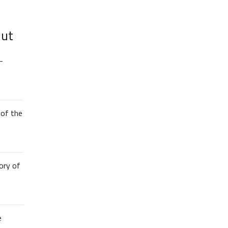
lut
–
of the
ory of
e