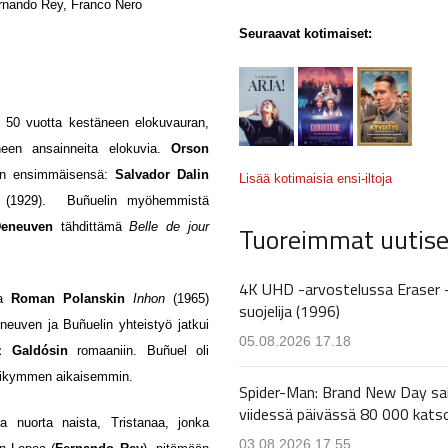
rnando Rey, Franco Nero
Seuraavat kotimaiset:
i 50 vuotta kestäneen elokuvauran,
neen ansainneita elokuvia.
Orson
nen ensimmäisensä:
Salvador Dalin
Lisää kotimaisia ensi-iltoja
(1929). Buñuelin myöhemmistä
Deneuven
tähdittämä
Belle de jour
Tuoreimmat uutise
4K UHD -arvostelussa Eraser 
ja
Roman Polanskin
Inhon
(1965)
suojelija (1996)
euven ja Buñuelin yhteistyö jatkui
05.08.2026 17.18
z Galdósin
romaaniin. Buñuel oli
uosikymmen aikaisemmin.
Spider-Man: Brand New Day sa
viidessä päivässä 80 000 kats
a nuorta naista, Tristanaa, jonka
03.08.2026 17.55