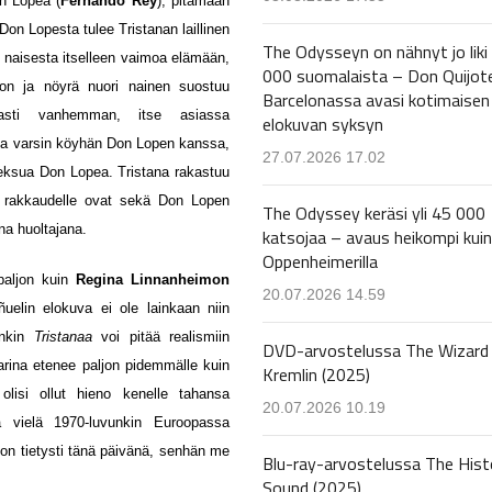
on Lopea (
Fernando Rey
), pitämään
Don Lopesta tulee Tristanan laillinen
The Odysseyn on nähnyt jo liki
n naisesta itselleen vaimoa elämään,
000 suomalaista – Don Quijot
aton ja nöyrä nuori nainen suostuu
Barcelonassa avasi kotimaisen
sti vanhemman, itse asiassa
elokuvan syksyn
ta varsin köyhän Don Lopen kanssa,
27.07.2026 17.02
veksua Don Lopea. Tristana rakastuu
 rakkaudelle ovat sekä Don Lopen
The Odyssey keräsi yli 45 000
na huoltajana.
katsojaa – avaus heikompi kuin
Oppenheimerilla
paljon kuin
Regina Linnanheimon
20.07.2026 14.59
elin elokuva ei ole lainkaan niin
inkin
Tristanaa
voi pitää realismiin
DVD-arvostelussa The Wizard 
arina etenee paljon pidemmälle kuin
Kremlin (2025)
olisi ollut hieno kenelle tahansa
20.07.2026 10.19
assa vielä 1970-luvunkin Euroopassa
in on tietysti tänä päivänä, senhän me
Blu-ray-arvostelussa The Hist
Sound (2025)