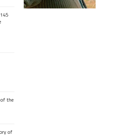
 145
e
of the
ory of