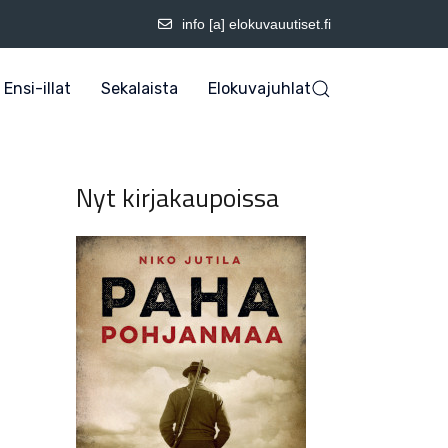
info [a] elokuvauutiset.fi
Ensi-illat
Sekalaista
Elokuvajuhlat
Nyt kirjakaupoissa