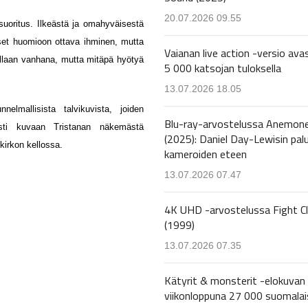
20.07.2026 09.55
suoritus. Ilkeästä ja omahyväisestä
iset huomioon ottava ihminen, mutta
Vaianan live action -versio avas
illaan vanhana, mutta mitäpä hyötyä
5 000 katsojan tuloksella
13.07.2026 18.05
elmallisista talvikuvista, joiden
Blu-ray-arvostelussa Anemon
ästi kuvaan Tristanan näkemästä
(2025): Daniel Day-Lewisin pal
kirkon kellossa.
kameroiden eteen
13.07.2026 07.47
4K UHD -arvostelussa Fight C
(1999)
13.07.2026 07.35
Kätyrit & monsterit -elokuvan 
viikonloppuna 27 000 suomalai