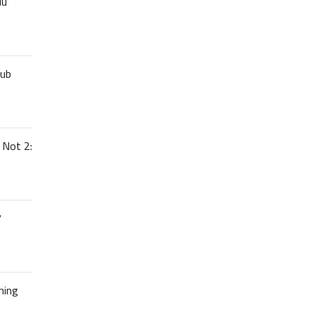
uu
lub
 Not 2:
7
hing