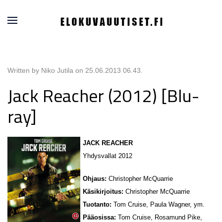
Written by Niko Jutila on
25.06.2013 06.43
.
Jack Reacher (2012) [Blu-
ray]
JACK REACHER
Yhdysvallat 2012
Ohjaus:
Christopher McQuarrie
Käsikirjoitus:
Christopher McQuarrie
Tuotanto:
Tom Cruise, Paula Wagner, ym.
Pääosissa:
Tom Cruise, Rosamund Pike,