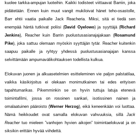
kuolee tarkka-ampujan luoteihin. Kaikki todisteet viittaavat Barriin, joka
pidätetään. Ennen kuin muut vangit mukiloivat hänet teho-osastolle,
Barr ehtii vaatia paikalle Jack Reacheria. Miksi, sitä ei tiedä sen
enempää häntä tutkivat poliisi (
David Oyelowo
) ja syyttäjä (
Richard
Jenkins
), Reacher kuin Barrin puolustusasianajajakaan (
Rosamund
Pike
), joka sattuu olemaan myöskin syyttäjän tytär. Reacher kuitenkin
saapuu paikalle ja ryhtyy yhdessä puolustusasianajajan kanssa
selvittämään ampumavälikohtauksen todellista kulkua.
Elokuvan juonen ja alkuasetelmien esitteleminen vie paljon palstatilaa,
vaikka käsikirjoitus ei olekaan monimutkainen tai edes erityisen
tapahtumarikas. Pikemminkin se on hyvin tuttuja latuja etenevä
toimintafilmi, jossa on rosoinen sankari, isotissinen nainen ja
omalaatuinen pääroisto (
Werner Herzog
), eikä keneenkään voi luottaa.
Nämä heikkoudet ovat samalla elokuvan vahvuuksia, sillä
Jack
Reacher
tuo mieleen ”vanhojen hyvien aikojen” toimintaelokuvat ja on
siksikin erittäin hyvää viihdettä.