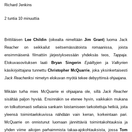
Richard Jenkins
2 tuntia 10 minuuttia
Brittiläisen
Lee Childin
(oikealta nimeltään
Jim Grant
) luoma Jack
Reacher on seikkailut seitsemässätoista romaanissa, joista
ensimmäisenä filmattiin järjestyksessään yhdeksäs teos,
Tappaja
.
Elokuvasovituksen laati
Bryan Singerin
Epäiltyjen
ja
Valkyrien
käsikirjoittajana tunnettu
Christopher McQuarrie
, joka yksinkertaisesti
Jack Reacheriksi
nimetyn elokuvan myötä tekee debyyttinsä ohjaajana.
Mikään turha mies McQuarrie ei ohjaajana ole, sillä
Jack Reacher
sisältää paljon hyvää. Ensinnäkin se etenee hyvin, vaikkakin mukana
on tolkuttomasti sellaisia sankarin loistamiseen tarkoitettuja hetkiä, joita
yleensä toimintaelokuvissa nähdään vain kerran, korkeintaan pari.
McQuarrie on onnistunut luomaan jännittäviä toimintakohtauksia ja
yhden viime aikojen parhaimmista takaa-ajokohtauksista, jossa
Tom