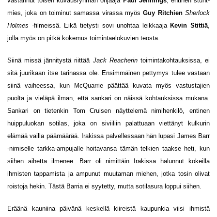
vastannut toisen kuvausryhmän ohjaaja
Paul Jennings
, entinen stunt-
mies, joka on toiminut samassa virassa myös
Guy Ritchien
Sherlock
Holmes
-filmeissä. Eikä tietysti sovi unohtaa leikkaaja
Kevin Stittiä
,
jolla myös on pitkä kokemus toimintaelokuvien teosta.
Siinä missä jännitystä riittää
Jack Reacherin
toimintakohtauksissa, ei
sitä juurikaan itse tarinassa ole. Ensimmäinen pettymys tulee vastaan
siinä vaiheessa, kun McQuarrie päättää kuvata myös vastustajien
puolta ja vieläpä ilman, että sankari on näissä kohtauksissa mukana.
Sankari on tietenkin Tom Cruisen näyttelemä nimihenkilö, entinen
huippuluokan sotilas, joka on siviiliin palattuaan viettänyt kulkurin
elämää vailla päämäärää. Irakissa palvellessaan hän lupasi James Barr
-nimiselle tarkka-ampujalle hoitavansa tämän telkien taakse heti, kun
siihen aihetta ilmenee. Barr oli nimittäin Irakissa halunnut kokeilla
ihmisten tappamista ja ampunut muutaman miehen, jotka tosin olivat
roistoja hekin. Tästä Barria ei syytetty, mutta sotilasura loppui siihen.
Eräänä kauniina päivänä keskellä kiireistä kaupunkia viisi ihmistä