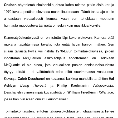
Cruisen
näyttelemä nimihenkilö jahtaa kahta roistoa pitkin öisiä katuja
1970-luvulta peräisin olevassa muskeliautossaan. Tämä takaa-ajo ei ole
ainoastaan visuaalisesti komea, vaan sen tehokkaan moottorin
hurinasta muodostuva ääniraita on sekin kuin musiikkia korville.
Kameratyöskentelyssä on onnistuttu läpi koko elokuvan. Kamera elää
mukana tapahtumissa tavalla, jota enää hyvin harvoin näkee. Sen
sijaan tällaista tyyliä voi nähdä 1970-luvun toimintaelokuvissa, joiden
innoittama McQuarrien esikoisohjaus ehdottomasti on. Tokikaan
McQuarrie ei ole ainoa, jota visuaalisen puolen onnistuneisuudesta
täytyy kiittää – ei välttämättä edes siitä suurimmassa vastuussa.
Kuvaaja
Caleb Deschanel
on kuvannut kaikkea mahdollista lähtien
Hal
Ashbyn
Being Therestä
ja
Philip Kaufmanin
Valiojoukosta
.
Deschanelin viimeisimpiä kuvaustöitä on
William Friedkinin
Killer Joe
,
jossa hän niin ikään onnistui erinomaisesti.
Toimintakohtausten, eritoten takaa-ajokohtausten, ohjaamisesta lienee