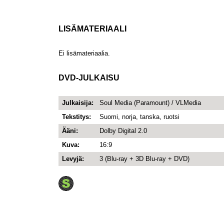
LISÄMATERIAALI
Ei lisämateriaalia.
DVD-JULKAISU
Julkaisija:
Soul Media (Paramount) / VLMedia
Tekstitys:
Suomi, norja, tanska, ruotsi
Ääni:
Dolby Digital 2.0
Kuva:
16:9
Levyjä:
3 (Blu-ray + 3D Blu-ray + DVD)