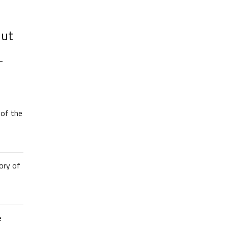
lut
–
of the
ory of
e