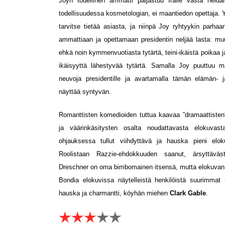
Joyn todellinen ammatti paljastuu Iralle vasta hei
todellisuudessa kosmetologian, ei maantiedon opettaja. 
tarvitse tietää asiasta, ja niinpä Joy ryhtyykin parha
ammattiaan ja opettamaan presidentin neljää lasta: m
ehkä noin kymmenvuotiasta tytärtä, teini-ikäistä poikaa j
ikäisyyttä lähestyvää tytärtä. Samalla Joy puuttuu m
neuvoja presidentille ja avartamalla tämän elämän-
näyttää syntyvän.
Romanttisten komedioiden tuttua kaavaa ”dramaattisten”,
ja väärinkäsitysten osalta noudattavasta elokuva
ohjauksessa tullut viihdyttävä ja hauska pieni elo
Roolistaan Razzie-ehdokkuuden saanut, ärsyttäväs
Dreschner on oma bimbomainen itsensä, mutta elokuvan p
Bondia elokuvissa näytelleistä henkilöistä suurimmat 
hauska ja charmantti, köyhän miehen
Clark Gable
.