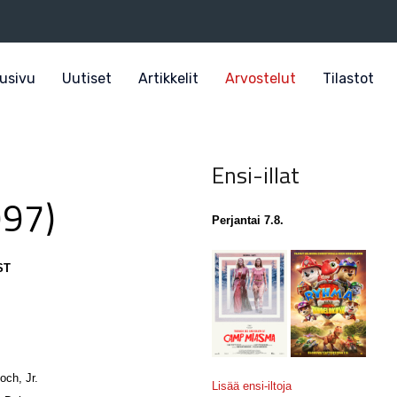
usivu
Uutiset
Artikkelit
Arvostelut
Tilastot
Ensi-illat
997)
Perjantai 7.8.
ST
ch, Jr.
Lisää ensi-iltoja