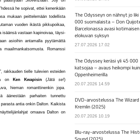
dän päästyään Slovenziaan. Joy on
Yhdessä he sopivat, ettei kenenkään
The Odysseyn on nähnyt jo liki
ansa mukaan peittelemään todellista
000 suomalaista – Don Quijot
uutaman vuoden ikästä pikkupoikaa,
Barcelonassa avasi kotimaisen
a isäänsä vastaan kapinoivaa, täysi-
elokuvan syksyn
aan asioihin antamalla pyytämättä
27.07.2026 17.02
 ja maailmankatsomusta. Romanssi
The Odyssey keräsi yli 45 000
katsojaa – avaus heikompi kuin
 rakkauden tielle tulevien esteiden
Oppenheimerilla
sta on
Ken Kwapisin
(
Jätä se!
)
20.07.2026 14.59
kuva, hieman romanttinenkin jopa.
tä äänestään parhaiten tunnettu
DVD-arvostelussa The Wizard 
arasta antia onkin Dalton. Kaikista
Kremlin (2025)
näyttelijänlahjat omaava Dalton on
20.07.2026 10.19
Blu-ray-arvostelussa The Hist
Sound (2025)