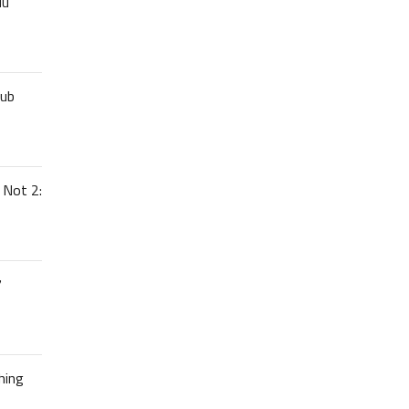
uu
lub
 Not 2:
7
hing