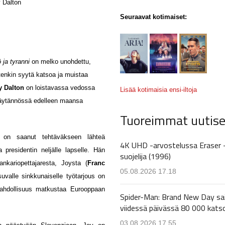
 Dalton
Seuraavat kotimaiset:
 ja tyranni
on melko unohdettu,
tenkin syytä katsoa ja muistaa
y Dalton
on loistavassa vedossa
Lisää kotimaisia ensi-iltoja
 käytännössä edelleen maansa
Tuoreimmat uutise
 on saanut tehtäväkseen lähteä
4K UHD -arvostelussa Eraser 
presidentin neljälle lapselle. Hän
suojelija (1996)
nkariopettajaresta, Joysta (
Franc
05.08.2026 17.18
valle sinkkunaiselle työtarjous on
mahdollisuus matkustaa Eurooppaan
Spider-Man: Brand New Day sa
viidessä päivässä 80 000 kats
03.08.2026 17.55