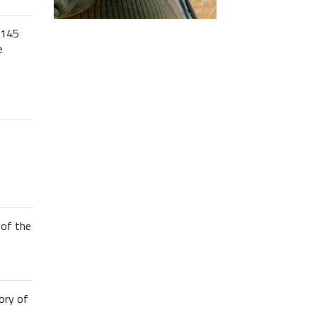
 145
e
of the
ory of