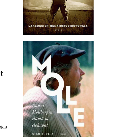
t
–
i
ojaa