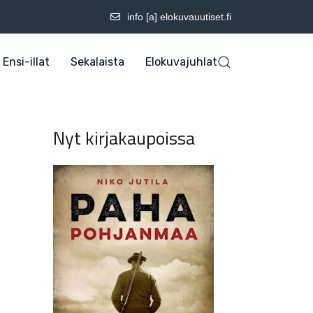
info [a] elokuvauutiset.fi
Ensi-illat
Sekalaista
Elokuvajuhlat
Nyt kirjakaupoissa