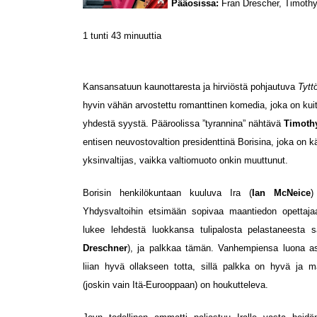
Pääosissa:
Fran Drescher, Timothy
1 tunti 43 minuuttia
Kansansatuun kaunottaresta ja hirviöstä pohjautuva
Tyttö
hyvin vähän arvostettu romanttinen komedia, joka on kui
yhdestä syystä. Pääroolissa ”tyrannina” nähtävä
Timoth
entisen neuvostovaltion presidenttinä Borisina, joka on
yksinvaltijas, vaikka valtiomuoto onkin muuttunut.
Borisin henkilökuntaan kuuluva Ira (
Ian McNeice
)
Yhdysvaltoihin etsimään sopivaa maantiedon opettajaa 
lukee lehdestä luokkansa tulipalosta pelastaneesta sa
Dreschner
), ja palkkaa tämän. Vanhempiensa luona asu
liian hyvä ollakseen totta, sillä palkka on hyvä ja 
(joskin vain Itä-Eurooppaan) on houkutteleva.