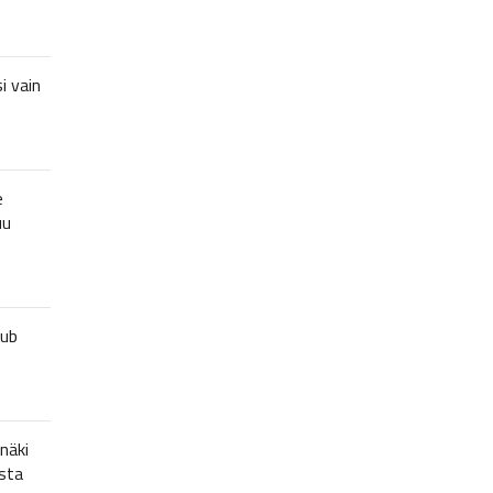
i vain
e
uu
lub
näki
sta