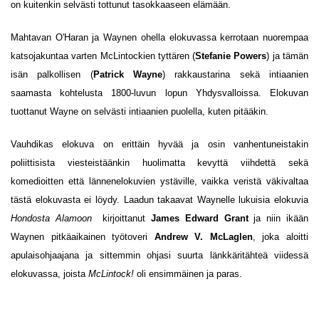
on kuitenkin selvästi tottunut tasokkaaseen elämään.
Mahtavan O'Haran ja Waynen ohella elokuvassa kerrotaan nuorempaa
katsojakuntaa varten McLintockien tyttären (
Stefanie Powers
) ja tämän
isän palkollisen (
Patrick Wayne
) rakkaustarina sekä intiaanien
saamasta kohtelusta 1800-luvun lopun Yhdysvalloissa. Elokuvan
tuottanut Wayne on selvästi intiaanien puolella, kuten pitääkin.
Vauhdikas elokuva on erittäin hyvää ja osin vanhentuneistakin
poliittisista viesteistäänkin huolimatta kevyttä viihdettä sekä
komedioitten että lännenelokuvien ystäville, vaikka veristä väkivaltaa
tästä elokuvasta ei löydy. Laadun takaavat Waynelle lukuisia elokuvia
Hondosta Alamoon
kirjoittanut
James Edward Grant
ja niin ikään
Waynen pitkäaikainen työtoveri
Andrew V. McLaglen
, joka aloitti
apulaisohjaajana ja sittemmin ohjasi suurta länkkäritähteä viidessä
elokuvassa, joista
McLintock!
oli ensimmäinen ja paras.