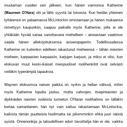
muutaman vuoden sen jälkeen, kun hänen vaimonsa Katherine
(
Maureen O'Hara
) otti ja lähti syystä tai toisesta. Kun heidän yhteinen
tyttärensä on palaamassa McLintockin omistamaan ja hänen mukaansa
nimettyyn kaupunkiin, saapuu paikalle myös Katherine, jolla ei ole
yhtäkään hyvää sanaa sanottavana miehelleen – ainoastaan vaatimus
saada hänen allekirjoituksensa avioeropaperiin. Todellisuudessa
Katherine on kuitenkin edelleen rakastunut mieheensä – tähän miesten
mieheen, karpaasien karpaasiin, karjujen karjuun, ja miksi ei olisi, kun
elokuvan muut keski-ikäiset miespuoliset roolihenkilöt ovat selvästi
vieläkin typerämpiä tapauksia.
Waynen elokuvissa naisen paikka on nyrkin ja hellan välissä, mihin
myös Katherine lopulta joutuu, mutta vahvojen, itsepintaisten ja
älykkäiden naisten rooleista tunnetun O'Haran roolihahmo on tälläkin
kertaa samanlainen; hän nyt vain sattuu rakastamaan McLintockia,
kaikista tämän puutteista huolimatta tai pikemminkin ehkä juuri näistä
syistä. Onnenonkija ja taloudellisen edun tavoittelija hän ei ole, vaikka