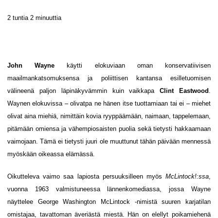
2 tuntia 2 minuuttia
John Wayne
käytti elokuviaan oman konservatiivisen
maailmankatsomuksensa ja poliittisen kantansa esilletuomisen
välineenä paljon läpinäkyvämmin kuin vaikkapa
Clint Eastwood
.
Waynen elokuvissa – olivatpa ne hänen itse tuottamiaan tai ei – miehet
olivat aina miehiä, nimittäin kovia ryyppäämään, naimaan, tappelemaan,
pitämään omiensa ja vähempiosaisten puolia sekä tietysti hakkaamaan
vaimojaan. Tämä ei tietysti juuri ole muuttunut tähän päivään mennessä
myöskään oikeassa elämässä.
Oikutteleva vaimo saa lapiosta persuuksilleen myös
McLintock!:ssa
,
vuonna 1963 valmistuneessa lännenkomediassa, jossa Wayne
näyttelee George Washington McLintock -nimistä suuren karjatilan
omistajaa, tavattoman äveriästä miestä. Hän on elellyt poikamiehenä