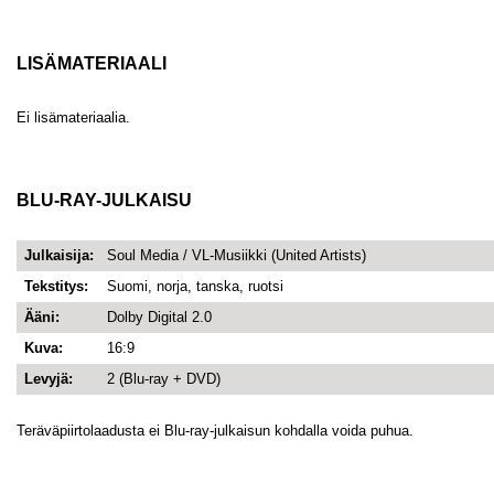
LISÄMATERIAALI
Ei lisämateriaalia.
BLU-RAY-JULKAISU
Julkaisija:
Soul Media / VL-Musiikki (United Artists)
Tekstitys:
Suomi, norja, tanska, ruotsi
Ääni:
Dolby Digital 2.0
Kuva:
16:9
Levyjä:
2 (Blu-ray + DVD)
Teräväpiirtolaadusta ei Blu-ray-julkaisun kohdalla voida puhua.