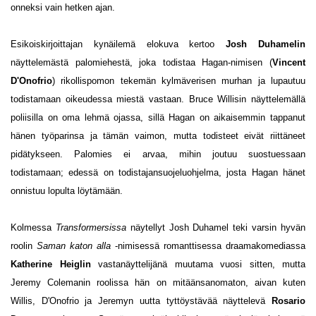
onneksi vain hetken ajan.
Esikoiskirjoittajan kynäilemä elokuva kertoo
Josh Duhamelin
näyttelemästä palomiehestä, joka todistaa Hagan-nimisen (
Vincent
D'Onofrio
) rikollispomon tekemän kylmäverisen murhan ja lupautuu
todistamaan oikeudessa miestä vastaan. Bruce Willisin näyttelemällä
poliisilla on oma lehmä ojassa, sillä Hagan on aikaisemmin tappanut
hänen työparinsa ja tämän vaimon, mutta todisteet eivät riittäneet
pidätykseen. Palomies ei arvaa, mihin joutuu suostuessaan
todistamaan; edessä on todistajansuojeluohjelma, josta Hagan hänet
onnistuu lopulta löytämään.
Kolmessa
Transformersissa
näytellyt Josh Duhamel teki varsin hyvän
roolin
Saman katon alla
-nimisessä romanttisessa draamakomediassa
Katherine Heiglin
vastanäyttelijänä muutama vuosi sitten, mutta
Jeremy Colemanin roolissa hän on mitäänsanomaton, aivan kuten
Willis, D'Onofrio ja Jeremyn uutta tyttöystävää näyttelevä
Rosario