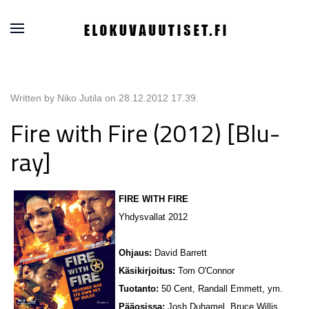
Written by Niko Jutila on
28.12.2012 17.39
.
Fire with Fire (2012) [Blu-
ray]
FIRE WITH FIRE
Yhdysvallat 2012
Ohjaus:
David Barrett
Käsikirjoitus:
Tom O'Connor
Tuotanto:
50 Cent, Randall Emmett, ym.
Pääosissa:
Josh Duhamel, Bruce Willis,