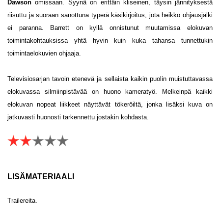
Dawson
omissaan. Syynä on erittäin kliseinen, täysin jännityksestä
riisuttu ja suoraan sanottuna typerä käsikirjoitus, jota heikko ohjausjälki
ei paranna. Barrett on kyllä onnistunut muutamissa elokuvan
toimintakohtauksissa yhtä hyvin kuin kuka tahansa tunnettukin
toimintaelokuvien ohjaaja.
Televisiosarjan tavoin etenevä ja sellaista kaikin puolin muistuttavassa
elokuvassa silmiinpistävää on huono kameratyö. Melkeinpä kaikki
elokuvan nopeat liikkeet näyttävät tökeröiltä, jonka lisäksi kuva on
jatkuvasti huonosti tarkennettu jostakin kohdasta.
LISÄMATERIAALI
Trailereita.