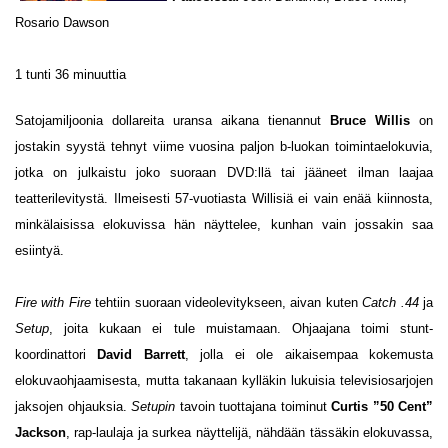
Rosario Dawson
1 tunti 36 minuuttia
Satojamiljoonia dollareita uransa aikana tienannut
Bruce Willis
on
jostakin syystä tehnyt viime vuosina paljon b-luokan toimintaelokuvia,
jotka on julkaistu joko suoraan DVD:llä tai jääneet ilman laajaa
teatterilevitystä. Ilmeisesti 57-vuotiasta Willisiä ei vain enää kiinnosta,
minkälaisissa elokuvissa hän näyttelee, kunhan vain jossakin saa
esiintyä.
Fire with Fire
tehtiin suoraan videolevitykseen, aivan kuten
Catch .44
ja
Setup
, joita kukaan ei tule muistamaan. Ohjaajana toimi stunt-
koordinattori
David Barrett
, jolla ei ole aikaisempaa kokemusta
elokuvaohjaamisesta, mutta takanaan kylläkin lukuisia televisiosarjojen
jaksojen ohjauksia.
Setupin
tavoin tuottajana toiminut
Curtis ”50 Cent”
Jackson
, rap-laulaja ja surkea näyttelijä, nähdään tässäkin elokuvassa,