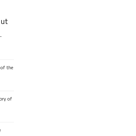
lut
–
of the
ory of
e