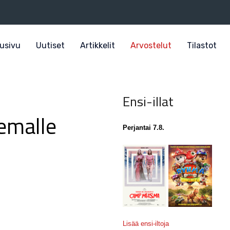
usivu
Uutiset
Artikkelit
Arvostelut
Tilastot
Ensi-illat
emalle
Perjantai 7.8.
Lisää ensi-iltoja