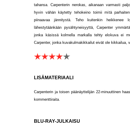
tahansa. Carpenterin nerokas, aikanaan varmasti palj
hyvin vähän käytetty tehokeino toimii mitä parhaite
piinaavaa jännitystä. Teho kuitenkin heikkenee 
lähestytäänkään pysähtyneisyyttä, Carpenter ymmärtä
jonka käsissä kolmella markalla tehty elokuva ei mui
Carpenter, jonka kuvakulmakikkailut eivät ole kikkailua, v
LISÄMATERIAALI
Carpenterin ja toisen päänäyttelijän 22-minuuttinen haa
kommenttiraita.
BLU-RAY-JULKAISU