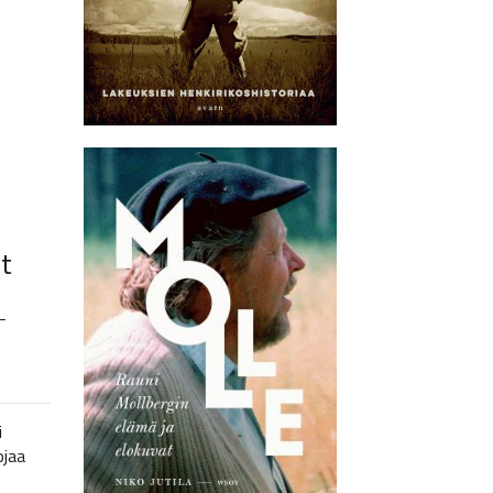
t
–
i
ojaa