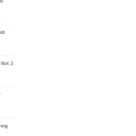
uu
lub
 Not 2:
7
hing