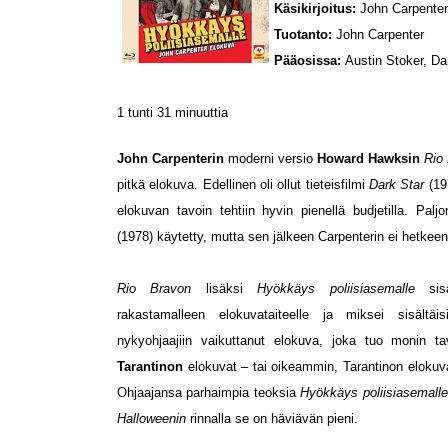
Käsikirjoitus:
John Carpenter
Tuotanto:
John Carpenter
Pääosissa:
Austin Stoker, Da
1 tunti 31 minuuttia
John Carpenterin
moderni versio
Howard Hawksin
Rio
pitkä elokuva. Edellinen oli ollut tieteisfilmi
Dark Star
(19
elokuvan tavoin tehtiin hyvin pienellä budjetilla. Pa
(1978) käytetty, mutta sen jälkeen Carpenterin ei hetkeen
Rio Bravon
lisäksi
Hyökkäys poliisiasemalle
sis
rakastamalleen elokuvataiteelle ja miksei sisält
nykyohjaajiin vaikuttanut elokuva, joka tuo monin t
Tarantinon
elokuvat – tai oikeammin, Tarantinon elokuva
Ohjaajansa parhaimpia teoksia
Hyökkäys poliisiasemall
Halloweenin
rinnalla se on häviävän pieni.