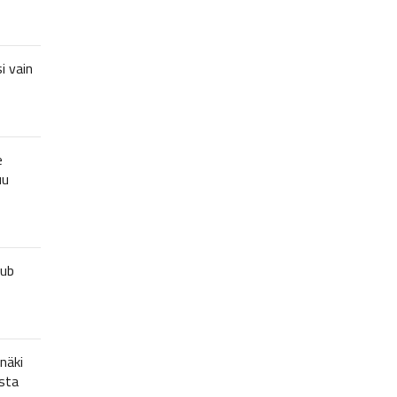
i vain
e
uu
lub
näki
sta