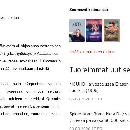
Seuraavat kotimaiset:
rwin Joston
 Bravosta
oli ohjaajansa vasta toinen
Lisää kotimaisia ensi-iltoja
74), joka
Hyökkäys poliisiasemalle
-
ljon ei rahaa myöskään Halloweeniin
Tuoreimmat uutise
 enää tarvinnutkaan pihistellä.
4K UHD -arvostelussa Eraser 
ältää muita Carpenterin viitteitä
suojelija (1996)
äisi. Kyseessä on myös selvästi
05.08.2026 17.18
avoin mieleen esimerkiksi
Quentin
t tuovat mieleen Carpenterin filmin.
Spider-Man: Brand New Day sa
e
ehdottamasti on, mutta esimerkiksi
viidessä päivässä 80 000 kats
03.08.2026 17.55