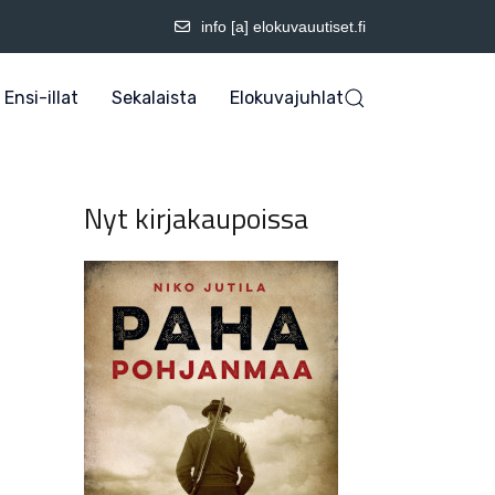
info [a] elokuvauutiset.fi
Ensi-illat
Sekalaista
Elokuvajuhlat
Nyt kirjakaupoissa