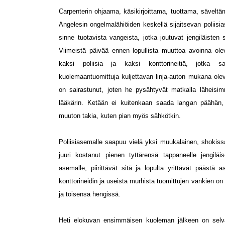
Carpenterin ohjaama, käsikirjoittama, tuottama, sävelt
Angelesin ongelmalähiöiden keskellä sijaitsevan poliis
sinne tuotavista vangeista, jotka joutuvat jengiläisten
Viimeistä päivää ennen lopullista muuttoa avoinna olev
kaksi poliisia ja kaksi konttorineitiä, jotka s
kuolemaantuomittuja kuljettavan linja-auton mukana oleva
on sairastunut, joten he pysähtyvät matkalla läheisim
lääkärin. Ketään ei kuitenkaan saada langan päähän, 
muuton takia, kuten pian myös sähkötkin.
Poliisiasemalle saapuu vielä yksi muukalainen, shokiss
juuri kostanut pienen tyttärensä tappaneelle jengiläi
asemalle, piirittävät sitä ja lopulta yrittävät päästä 
konttorineidin ja useista murhista tuomittujen vankien on 
ja toisensa hengissä.
Heti elokuvan ensimmäisen kuoleman jälkeen on selvää