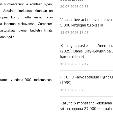
on shokeerannut ja edelleen hyvin,
20.07.2026 09.55
n. Jokainen kurkistus ikkunaan on
loppua kohti, mutta ennen kuin
Vaianan live action -versio avas
5 000 katsojan tuloksella
ä lopettaa elokuvansa. Carpenter,
stutakaan pienen budjetin filmiä.
13.07.2026 18.05
aan tyyliä.
Blu-ray-arvostelussa Anemon
(2025): Daniel Day-Lewisin pal
kameroiden eteen
13.07.2026 07.47
4K UHD -arvostelussa Fight C
stattelu vuodelta 2002, radiomainos,
(1999)
13.07.2026 07.35
Kätyrit & monsterit -elokuvan 
viikonloppuna 27 000 suomalai