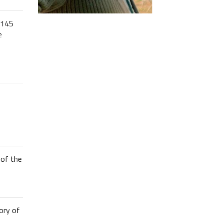
 145
e
of the
ory of