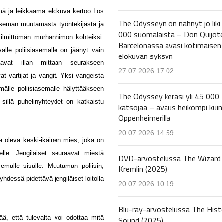
ämä ja leikkaama elokuva kertoo Los
The Odysseyn on nähnyt jo liki
iaseman muutamasta työntekijästä ja
000 suomalaista – Don Quijot
 silmittömän murhanhimon kohteiksi.
Barcelonassa avasi kotimaisen
alle poliisiasemalle on jäänyt vain
elokuvan syksyn
aavat illan mittaan seurakseen
27.07.2026 17.02
t vartijat ja vangit. Yksi vangeista
mälle poliisiasemalle hälyttääkseen
The Odyssey keräsi yli 45 000
sillä puhelinyhteydet on katkaistu
katsojaa – avaus heikompi kuin
Oppenheimerilla
20.07.2026 14.59
a oleva keski-ikäinen mies, joka on
selle. Jengiläiset seuraavat miestä
DVD-arvostelussa The Wizard 
asemalle sisälle. Muutaman poliisin,
Kremlin (2025)
yhdessä pidettävä jengiläiset loitolla
20.07.2026 10.19
Blu-ray-arvostelussa The Hist
, että tulevalta voi odottaa mitä
Sound (2025)