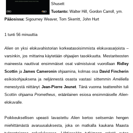
Shusett
Tuotanto:
Walter Hill, Gordon Carroll, ym.
Pääosissa:
Sigourney Weaver, Tom Skerritt, John Hurt
1 tunti 56 minuuttia
Alien
on yksi elokuvahistorian korkeatasoisimmista elokuvasarjoista –
varsinkin, jos mittarina käytetään ohjaajien tasokkuutta. Mestariteosten
maineesta nauttivat ensimmäiset osat valmistuivat vuorollaan
Ridley
Scottin
ja
James Cameronin
ohjaamina, kolmas osa
David Fincherin
esikoisohjauksena ja neljännestä osasta vastasi sittemmin
Améliella
menestystä niittänyt
Jean-Pierre Jeunet
. Tänä vuonna teattereihin tuli
Scottin ohjaama
Prometheus
, eräänlainen esiosa ensimmäiselle
Alien
-
elokuvalle.
Poikkeuksellisen upeasti lavastettu
Alien
kertoo seitsemän hengen
miehittämästä avaruusaluksesta, joka on matkalla kaukana Maasta