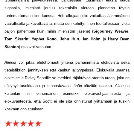
työnantajansa palveluksessa. Lähtiessään tutkimaan erästä outoa
signaalia, miehistö joutuu tekemisiin vieraan planeetan täysin
tuntemattoman olion kanssa. Heti alkujaan olio vaikuttaa äärimmäisen
vaaralliselta ja kuvottavalta, mutta sen kehittyminen tuo tullessaan vielä
paljon pahempaa kuin mihin miehistön jäsenet (
Sigourney Weaver
,
Tom Skerritt
,
Yaphet Kotto
,
John Hurt
,
Ian Holm
ja
Harry Dean
Stanton
) osaavat varautua.
Alienia
voi pitää ehdottomasti yhtenä parhaimmista elokuvista sekä
tieteisfiktion, jännityksen että kauhun lajityypeissä. Elokuvalla uraansa
aloitelleelle Ridley Scottille se merkitsi räjähtävää starttia uraan, joka on
säilynyt tasokkaana ja kiinnostavana tähän päivään saakka.
Alien
on
kuitenkin niin erinomainen esimerkki elokuvaohjaamisesta ja
elokuvanteosta, että Scott ei ole sitä onnistunut ylittämään ja tuskin
koskaan onnistuukaan.