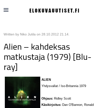
Written by Niko Jutila on
28.10.2012 21.14
.
Alien – kahdeksas
matkustaja (1979) [Blu-
ray]
ALIEN
Yhdysvallat / Iso-Britannia 1979
Ohjaus:
Ridley Scott
Käsikirjoitus:
Dan O'Bannon, Ronald