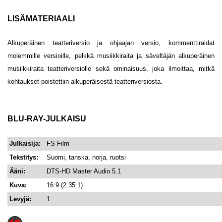
LISÄMATERIAALI
Alkuperäinen teatteriversio ja ohjaajan versio, kommenttiraidat
molemmille versioille, pelkkä musiikkiraita ja säveltäjän alkuperäinen
musiikkiraita teatteriversiolle sekä ominaisuus, joka ilmoittaa, mitkä
kohtaukset poistettiin alkuperäisestä teatteriversiosta.
BLU-RAY-JULKAISU
Julkaisija:
FS Film
Tekstitys:
Suomi, tanska, norja, ruotsi
Ääni:
DTS-HD Master Audio 5.1
Kuva:
16:9 (2.35:1)
Levyjä:
1