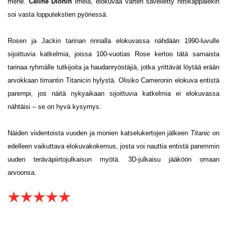
mene.
Celine Dionin
imelä, elokuvaa varten sävelletty hittikappalekin
soi vasta lopputekstien pyöriessä.
Rosen ja Jackin tarinan rinnalla elokuvassa nähdään 1990-luvulle
sijoittuvia katkelmia, joissa 100-vuotias Rose kertoo tätä samaista
tarinaa ryhmälle tutkijoita ja haudanryöstäjiä, jotka yrittävät löytää erään
arvokkaan timantin Titanicin hylystä. Olisiko Cameronin elokuva entistä
parempi, jos näitä nykyaikaan sijoittuvia katkelmia ei elokuvassa
nähtäisi – se on hyvä kysymys.
Näiden viidentoista vuoden ja monien katselukertojen jälkeen
Titanic
on
edelleen vaikuttava elokuvakokemus, josta voi nauttia entistä paremmin
uuden teräväpiirtojulkaisun myötä. 3D-julkaisu jääköön omaan
arvoonsa.