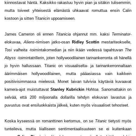
kiinnostavat häntä. Kaksikko rakastuu hyvin pian ja sitäkin tulisemmin,
mutta toiveet yhteisestä elämästä uhkaavat romuttua ensin Calin
kostoon ja sitten Titanicin uppoamiseen.
James Cameron oli ennen
Titanicia
ohjannut mm. kaksi
Terminator
-
elokuvaa,
Aliens
-nimisen jatko-osan
Ridley Scottin
mestariteokselle,
Tosi valheita
-toimintakomedian ja niin ikään vedessä tapahtuvan
The
Abyss
-toimintatrillerin, joten hollywoodilainen tarinankerronta oli hänellä
jo hyvin hallussaan. Titanic on visuaaliselta- ja tarinankerronnaltaan
äärimmäisen hollywoodilainen, mutta pääasiassa vain kaikkein
positiivisimmassa mielessä. Monet laivan tulvivia käytäviä kuvaavat
kamera-ajot muistuttavat
Stanley Kubrickin
Hohtoa
. Sanomattakin on
selvää, että 200 miljoonalla dollarilla tehdyn elokuvan lavastus ja
puvustus ovat ensiluokkaista jälkeä, kuten myös visuaaliset tehosteet.
Koska kyseessä on romanttinen kertomus, on se
Titanic
tietysti myös
tunteileva, mutta liialliseen sentimentaalisuuteen se ei kuitenkaan