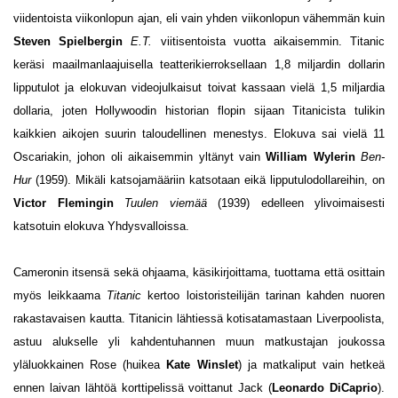
viidentoista viikonlopun ajan, eli vain yhden viikonlopun vähemmän kuin
Steven Spielbergin
E.T.
viitisentoista vuotta aikaisemmin. Titanic
keräsi maailmanlaajuisella teatterikierroksellaan 1,8 miljardin dollarin
lipputulot ja elokuvan videojulkaisut toivat kassaan vielä 1,5 miljardia
dollaria, joten Hollywoodin historian flopin sijaan Titanicista tulikin
kaikkien aikojen suurin taloudellinen menestys. Elokuva sai vielä 11
Oscariakin, johon oli aikaisemmin yltänyt vain
William Wylerin
Ben-
Hur
(1959). Mikäli katsojamääriin katsotaan eikä lipputulodollareihin, on
Victor Flemingin
Tuulen viemää
(1939) edelleen ylivoimaisesti
katsotuin elokuva Yhdysvalloissa.
Cameronin itsensä sekä ohjaama, käsikirjoittama, tuottama että osittain
myös leikkaama
Titanic
kertoo loistoristeilijän tarinan kahden nuoren
rakastavaisen kautta. Titanicin lähtiessä kotisatamastaan Liverpoolista,
astuu alukselle yli kahdentuhannen muun matkustajan joukossa
yläluokkainen Rose (huikea
Kate Winslet
) ja matkaliput vain hetkeä
ennen laivan lähtöä korttipelissä voittanut Jack (
Leonardo DiCaprio
).