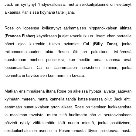
Jack on syntynyt Yhdysvalloissa, mutta seikkailijaluonne on viettänyt
aikaansa Pariisissa köyhänä taiteilijana.
Rose on lopeensa kyllästynyt äärimmäisen nirppanokkaisen äitinsä
(
Frances Fisher
) käytökseen ja ajatuksenkulkuun. Itsemurhan partaalle
hänet ajaa kuitenkin tuleva aviomies Cal (
Billy Zane
), jonka
miljoonaomaisuuden takia Rosen äiti on pakottanut tyttärensä
suostumaan miehen puolisoksi, kun heidän omat rahansa ovat
loppumaisillaan. Cal on äärimmäisen narsistinen ihminen, jonka
luonnetta ei tarvitse sen kummemmin kuvata.
Matkan ensimmäisenä iltana Rose on aikeissa hypätä laivalta jäätävän
kylmään mereen, mutta kannella tähtiä katselemassa ollut Jack ehtii
estämään punatukkaisen tytön aikeet. Rose on tietoinen luokkaeroista
ja maailman tavoista, mutta siitä huolimatta hän ei seuraavinakaan
päivinä ryhdy välttelemään tätä nuorta miestä, jonka positiivinen,
seikkailunhaluinen asenne ja Rosen omasta täysin poikkeava tausta