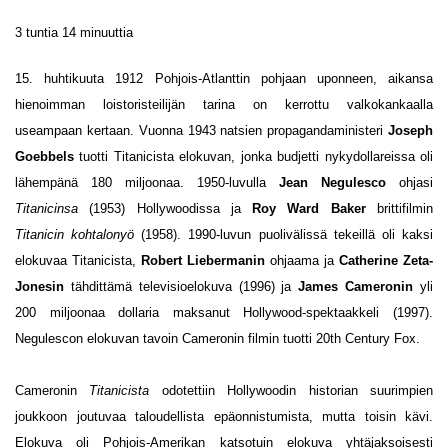
3 tuntia 14 minuuttia
15. huhtikuuta 1912 Pohjois-Atlanttin pohjaan uponneen, aikansa
hienoimman loistoristeilijän tarina on kerrottu valkokankaalla
useampaan kertaan. Vuonna 1943 natsien propagandaministeri
Joseph
Goebbels
tuotti Titanicista elokuvan, jonka budjetti nykydollareissa oli
lähempänä 180 miljoonaa. 1950-luvulla
Jean Negulesco
ohjasi
Titanicinsa
(1953) Hollywoodissa ja
Roy Ward Baker
brittifilmin
Titanicin kohtalonyö
(1958). 1990-luvun puolivälissä tekeillä oli kaksi
elokuvaa Titanicista,
Robert Liebermanin
ohjaama ja
Catherine Zeta-
Jonesin
tähdittämä televisioelokuva (1996) ja
James Cameronin
yli
200 miljoonaa dollaria maksanut Hollywood-spektaakkeli (1997).
Negulescon elokuvan tavoin Cameronin filmin tuotti 20th Century Fox.
Cameronin
Titanicista
odotettiin Hollywoodin historian suurimpien
joukkoon joutuvaa taloudellista epäonnistumista, mutta toisin kävi.
Elokuva oli Pohjois-Amerikan katsotuin elokuva yhtäjaksoisesti