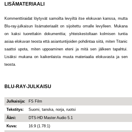
LISÄMATERIAALI
Kommenttiraidat löytyvät samoilta levyiltä itse elokuvan kanssa, mutta
Blu-ray-julkaisun lisämateriaalit on sijoitettu omalle levylleen. Mukana
on kaksi tuorettakin dokumenttia; yhteiskestoltaan kolmisen tuntia
asiaa elokuvan teosta että asiantuntijoiden pohdintaa siitä, miten Titanic
saattoi upota, miten uppoaminen eteni ja mitä sen jälkeen tapahtui.
Lisäksi mukana on kaikenlaista muuta materiaalia elokuvasta ja sen
teosta.
BLU-RAY-JULKAISU
Julkaisija:
FS Film
Tekstitys:
Suomi, tanska, norja, ruotsi
Ääni:
DTS-HD Master Audio 5.1
Kuva:
16:9 (1.78:1)