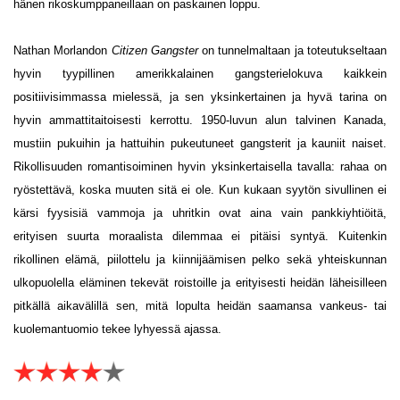
hänen rikoskumppaneillaan on paskainen loppu.
Nathan Morlandon
Citizen Gangster
on tunnelmaltaan ja toteutukseltaan
hyvin tyypillinen amerikkalainen gangsterielokuva kaikkein
positiivisimmassa mielessä, ja sen yksinkertainen ja hyvä tarina on
hyvin ammattitaitoisesti kerrottu. 1950-luvun alun talvinen Kanada,
mustiin pukuihin ja hattuihin pukeutuneet gangsterit ja kauniit naiset.
Rikollisuuden romantisoiminen hyvin yksinkertaisella tavalla: rahaa on
ryöstettävä, koska muuten sitä ei ole. Kun kukaan syytön sivullinen ei
kärsi fyysisiä vammoja ja uhritkin ovat aina vain pankkiyhtiöitä,
erityisen suurta moraalista dilemmaa ei pitäisi syntyä. Kuitenkin
rikollinen elämä, piilottelu ja kiinnijäämisen pelko sekä yhteiskunnan
ulkopuolella eläminen tekevät roistoille ja erityisesti heidän läheisilleen
pitkällä aikavälillä sen, mitä lopulta heidän saamansa vankeus- tai
kuolemantuomio tekee lyhyessä ajassa.