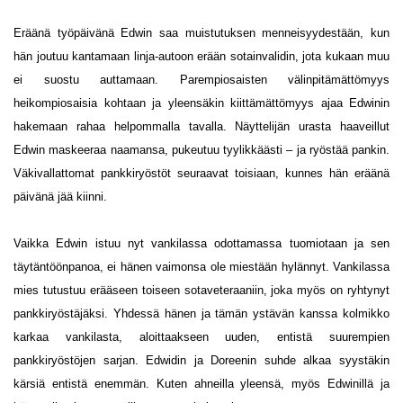
Eräänä työpäivänä Edwin saa muistutuksen menneisyydestään, kun
hän joutuu kantamaan linja-autoon erään sotainvalidin, jota kukaan muu
ei suostu auttamaan. Parempiosaisten välinpitämättömyys
heikompiosaisia kohtaan ja yleensäkin kiittämättömyys ajaa Edwinin
hakemaan rahaa helpommalla tavalla. Näyttelijän urasta haaveillut
Edwin maskeeraa naamansa, pukeutuu tyylikkäästi – ja ryöstää pankin.
Väkivallattomat pankkiryöstöt seuraavat toisiaan, kunnes hän eräänä
päivänä jää kiinni.
Vaikka Edwin istuu nyt vankilassa odottamassa tuomiotaan ja sen
täytäntöönpanoa, ei hänen vaimonsa ole miestään hylännyt. Vankilassa
mies tutustuu erääseen toiseen sotaveteraaniin, joka myös on ryhtynyt
pankkiryöstäjäksi. Yhdessä hänen ja tämän ystävän kanssa kolmikko
karkaa vankilasta, aloittaakseen uuden, entistä suurempien
pankkiryöstöjen sarjan. Edwidin ja Doreenin suhde alkaa syystäkin
kärsiä entistä enemmän. Kuten ahneilla yleensä, myös Edwinillä ja