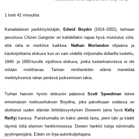
1 tunti 42 minuuttia
Kanadalaisen pankkiryöstäjän,
Edwid Boydin
(1914–2002), tarinaan
perustuva
Citizen Gangster
on kahdellakin tapaa hyvä muistutus siitä,
että raha ei merkitse kaikkea.
Nathan Morlandon
ohjaama ja
käsikirjoittama elokuva kun on vain viidellä miljoonalla dollarilla tuotettu,
1940- ja 1950-luvulle sijoittuva elokuva, jonka tuotantoarvoissa ei ole
mitään moitittavaa. Tarinan nimihenkilön elämä menettää
merkityksensä rahan perässä juoksemisen takia.
Turhan harvoin hyviin elokuviin pääsevä
Scott Speedman
tekee
erinomaisen roolisuorituksen Boydina, joka palveltuaan sodassa on
aloittanut uuden elämän brittiläissyntyisen Doreenin (aina hyvä
Kelly
Reilly
) kanssa. Pariskunnalla on kaksi pientä lasta, pieni talo ja kädet
täynnä töitä elannon hankkimisessa. Doreen hankkii tuloja toimimalla
pyykinpesijänä, Edwin on linja-autonkuljettajana.