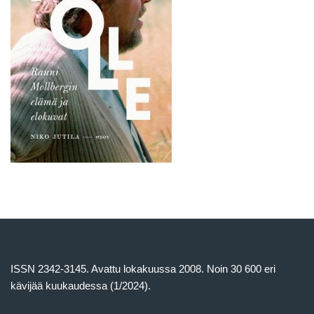
ISSN 2342-3145. Avattu lokakuussa 2008. Noin 30 600 eri
kävijää kuukaudessa (1/2024).