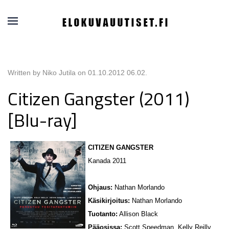
Written by Niko Jutila on
01.10.2012 06.02
.
Citizen Gangster (2011)
[Blu-ray]
CITIZEN GANGSTER
Kanada 2011
Ohjaus:
Nathan Morlando
Käsikirjoitus:
Nathan Morlando
Tuotanto:
Allison Black
Pääosissa:
Scott Speedman, Kelly Reilly