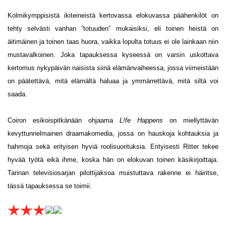
Kolmikymppisistä ikiteineistä kertovassa elokuvassa päähenkilöt on
tehty selvästi vanhan ”totuuden” mukaisiksi, eli toinen heistä on
äitimäinen ja toinen taas huora, vaikka lopulta totuus ei ole lainkaan niin
mustavalkoinen. Joka tapauksessa kyseessä on varsin uskottava
kertomus nykypäivän naisista siinä elämänvaiheessa, jossa viimeistään
on päätettävä, mitä elämältä haluaa ja ymmärrettävä, mitä siltä voi
saada.
Coiron esikoispitkänään ohjaama
L!fe Happens
on miellyttävän
kevyttunnelmainen draamakomedia, jossa on hauskoja kohtauksia ja
hahmoja sekä erityisen hyviä roolisuorituksia. Erityisesti Ritter tekee
hyvää työtä eikä ihme, koska hän on elokuvan toinen käsikirjoittaja.
Tarinan televisiosarjan pilottijaksoa muistuttava rakenne ei häiritse,
tässä tapauksessa se toimii.