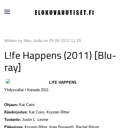
Written by Niko Jutila on
09.09.2012 12.25
.
L!fe Happens (2011) [Blu-
ray]
L!FE HAPPENS
Yhdysvallat / Kanada 2011
Ohjaus:
Kat Coiro
Käsikirjoitus:
Kat Coiro, Krysten Ritter
Tuotanto:
Justin L. Levine
Pääosissa:
Krysten Ritter, Kate Bosworth, Rachel Bilson