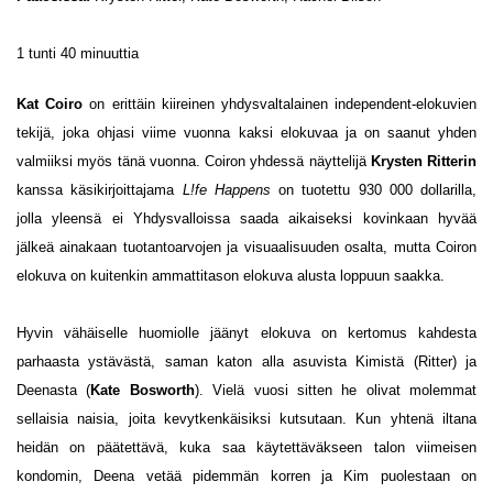
1 tunti 40 minuuttia
Kat Coiro
on erittäin kiireinen yhdysvaltalainen independent-elokuvien
tekijä, joka ohjasi viime vuonna kaksi elokuvaa ja on saanut yhden
valmiiksi myös tänä vuonna. Coiron yhdessä näyttelijä
Krysten Ritterin
kanssa käsikirjoittajama
L!fe Happens
on tuotettu 930 000 dollarilla,
jolla yleensä ei Yhdysvalloissa saada aikaiseksi kovinkaan hyvää
jälkeä ainakaan tuotantoarvojen ja visuaalisuuden osalta, mutta Coiron
elokuva on kuitenkin ammattitason elokuva alusta loppuun saakka.
Hyvin vähäiselle huomiolle jäänyt elokuva on kertomus kahdesta
parhaasta ystävästä, saman katon alla asuvista Kimistä (Ritter) ja
Deenasta (
Kate Bosworth
). Vielä vuosi sitten he olivat molemmat
sellaisia naisia, joita kevytkenkäisiksi kutsutaan. Kun yhtenä iltana
heidän on päätettävä, kuka saa käytettäväkseen talon viimeisen
kondomin, Deena vetää pidemmän korren ja Kim puolestaan on