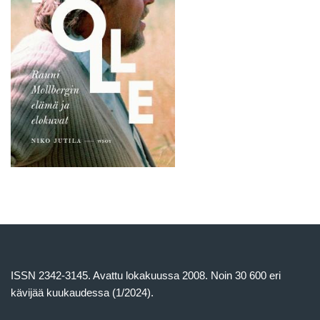
ISSN 2342-3145. Avattu lokakuussa 2008. Noin 30 600 eri
kävijää kuukaudessa (1/2024).