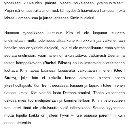
yhdeksän kuukauden päästä pienen poikalapsen yksinhuoltajaäiti.
Pojan isä on australialainen rock-tähteydestä haaveileva hamppari, joka
lähtee luomaan uraa ja jättää lapsensa Kimin huoleksi.
Huonoon työpaikkaan juuttunut Kim ei ole luopunut suurista
unelmistaan, mutta todellisuus alkaa kuitenkin pikku hiljaa valkenemaan
hänelle: hän on yksinhuoltajaäiti, jolla ei ole mahdollisuutta enää yrittää
seurata unelmiaan, vaan hänen on aikuistuttava. Jatkuvasti Deenan ja
toisen kämppäkaverin (
Rachel Bilson
) apuun lastenvahtia etsittäessä
luottava Kim tapaa baarissa lupaavalta vaikuttavan miehen (
Geoff
Stults
), jolle hän ei uskalla kertoa olevansa pienen lapsen
yksinhuoltajaäiti. Kun treffit seuraavat toisiaan ja lapsikin tulee miehen
tietoon, keksii Kim väittää lasta Deenan omaksi. Tähän valheeseen
uskova mies tuo mielipiteillään ja kommenteillaan Kimin tietoisuuteen
sen, ettei tämä ole aikuisuutta vielä nähnytkään. Seuraa kyyneleitä,
mutta lopulta kaikki on jälleen hyvin – itse asiassa paremmin kuin
ennen, tietenkin.